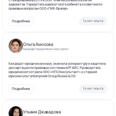
стажировками в ЕСПЧ и ООН. Член нескольких коллегий
адвокатов. Учредитель адвокатского кабинета и советник по
правовым вопросам ООО «ПИК-Брокер»
14 лет опыта
Подробнее
Ольга Амосова
Кандидат юридических наук, юрист
Кандидат юридических наук, окончила аспирантуру и защитила
диссертацию по правовым системам в РГАИС. Руководитель
юридического отдела ООО «НПО Консультант» и старший
юрисконсульт в ManpowerGroup Russia & CIS
14 лет опыта
Подробнее
Ульвия Джавадова