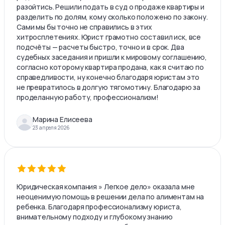
разойтись. Решили подать в суд о продаже квартиры и
разделить по долям, кому сколько положено по закону.
Сами мы бы точно не справились в этих
хитросплетениях. Юрист грамотно составил иск, все
подсчёты — расчеты быстро, точно и в срок. Два
судебных заседания и пришли к мировому соглашению,
согласно которому квартира продана, как я считаю по
справедливости, ну конечно благодаря юристам это
не превратилось в долгую тягомотину. Благодарю за
проделанную работу, профессионализм!
Марина Елисеева
23 апреля 2026
Юридическая компания » Легкое дело» оказала мне
неоценимую помощь в решении дела по алиментам на
ребенка. Благодаря профессионализму юриста,
внимательному подходу и глубокому знанию