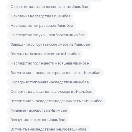
Открытие наследственного дела в Ишимбае
Основания наследства в Ишимбае
Наследство при разводе в Ишимбае
Наследство полученное в браке в Ишимбае
Завещание оспорить после смерти в Ишимбае
Вступить в долю наследства в Ишимбае
Наследство после шести месяцев в Ишимбае
Вступление в наследство родственников в Ишимбае
Порядок вступления в наследство в Ишимбае
Оспорить наследство после смерти в Ишимбае
Вступление в наследство недвижимостью в Ишимбае
Лишение наследства в Ишимбае
Вернуть наследство в Ишимбае
Вступить в наследство на землю в Ишимбае