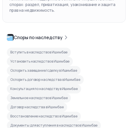
спорах: раздел, приватизация, узаконивание и защита
прав на недвижимость.
Споры по наследству
Вступить в наследство в Ишимбае
Установить наследство в Ишимбае
Оспорить завещание/сделку в Ишимбае
Оспорить договор наследства в Ишимбае
Консультация по наследству в Ишимбае
Земельное наследство в Ишимбае
Договор наследства в Ишимбае
Восстановление наследство в Ишимбае
Документы для вступления в наследство в Ишимбае