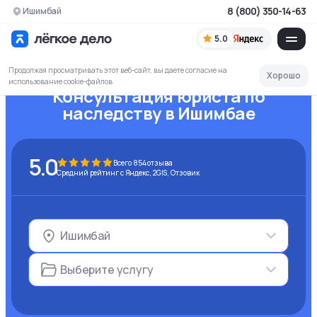
8 (800) 350-14-63
Ишимбай
5.0
Продолжая просматривать этот веб-сайт, вы даете согласие на
Хорошо
использование cookie-файлов
Консультация юриста по
наследству
в Ишимбае
5.0
Всего
854
отзыва
Средний рейтинг с Яндекс, 2GIS, Отзовик
Ишимбай
Выберите услугу