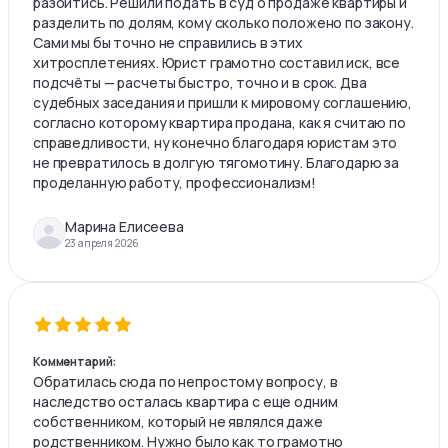
разойтись. Решили подать в суд о продаже квартиры и
разделить по долям, кому сколько положено по закону.
Сами мы бы точно не справились в этих
хитросплетениях. Юрист грамотно составил иск, все
подсчёты — расчеты быстро, точно и в срок. Два
судебных заседания и пришли к мировому соглашению,
согласно которому квартира продана, как я считаю по
справедливости, ну конечно благодаря юристам это
не превратилось в долгую тягомотину. Благодарю за
проделанную работу, профессионализм!
Марина Елисеева
23 апреля 2026
Комментарий:
Обратилась сюда по непростому вопросу, в
наследство осталась квартира с еще одним
собственником, который не являлся даже
родственником. Нужно было как то грамотно