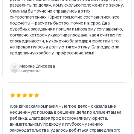
разделить по долям, кому сколько положено по закону.
Сами мы бы точно не справились в этих
хитросплетениях. Юрист грамотно составил иск, все
подсчёты — расчеты быстро, точно и в срок. Два
судебных заседания и пришли к мировому соглашению,
согласно которому квартира продана, как я считаю по
справедливости, ну конечно благодаря юристам это
не превратилось в долгую тягомотину. Благодарю за
проделанную работу, профессионализм!
Марина Елисеева
23 апреля 2026
Юридическая компания » Легкое дело» оказала мне
неоценимую помощь в решении дела по алиментам на
ребенка. Благодаря профессионализму юриста,
внимательному подходу и глубокому знанию
законодательства, удалось добиться справедливого