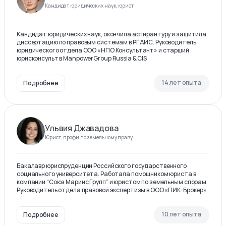
Кандидат юридических наук, юрист
Кандидат юридических наук, окончила аспирантуру и защитила
диссертацию по правовым системам в РГАИС. Руководитель
юридического отдела ООО «НПО Консультант» и старший
юрисконсульт в ManpowerGroup Russia & CIS
14 лет опыта
Подробнее
Ульвия Джавадова
Юрист, профи по земельному праву
Бакалавр юриспруденции Российского государственного
социального университета. Работала помощником юриста в
компании “Союз Маринс Групп” и юристом по земельным спорам.
Руководитель отдела правовой экспертизы в ООО «ПИК-Брокер»
10 лет опыта
Подробнее