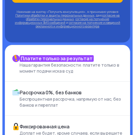
Нажимая на кнопку «Получить консультацию», я принимаю условия
Политики обработки и защиты персональных данных
, даю
согласие на
обработку персональных данных
,
согласие на получение
информационных SMS сообщений
и
согласие на получение извещений
рекламного и информационного характера
Платите только за результат
Наша гарантия безопасности: платите только в
момент подачи иска в суд
Рассрочка 0%, без банков
Беспроцентная рассрочка, напрямую от нас, без
банков и переплат
Фиксированная цена
Доплат не будет, кроме случаев, если вы решите