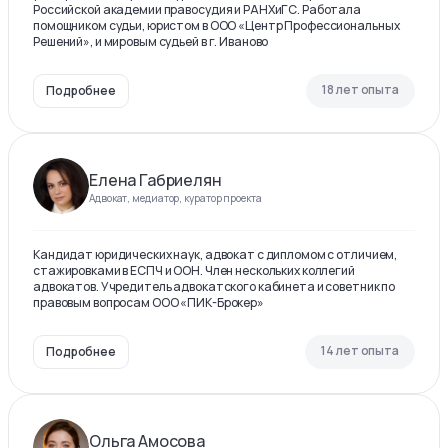
Российской академии правосудия и РАНХиГС. Работала
помощником судьи, юристом в ООО «Центр Профессиональных
Решений», и мировым судьей в г. Иваново
18 лет опыта
Подробнее
Елена Габриелян
Адвокат, медиатор, куратор проекта
Кандидат юридических наук, адвокат с дипломом с отличием,
стажировками в ЕСПЧ и ООН. Член нескольких коллегий
адвокатов. Учредитель адвокатского кабинета и советник по
правовым вопросам ООО «ПИК-Брокер»
14 лет опыта
Подробнее
Ольга Амосова