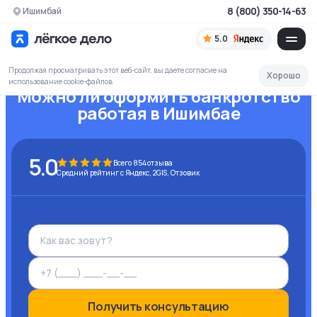
8 (800) 350-14-63
Ишимбай
5.0
Продолжая просматривать этот веб-сайт, вы даете согласие на
Хорошо
использование cookie-файлов
Можно ли оформить банкротство
работая
в Ишимбае
5.0
Всего
854
отзыва
Средний рейтинг с Яндекс, 2GIS, Отзовик
Получить консультацию