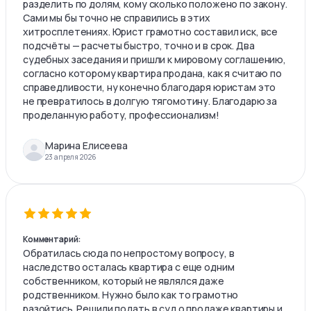
разделить по долям, кому сколько положено по закону.
Сами мы бы точно не справились в этих
хитросплетениях. Юрист грамотно составил иск, все
подсчёты — расчеты быстро, точно и в срок. Два
судебных заседания и пришли к мировому соглашению,
согласно которому квартира продана, как я считаю по
справедливости, ну конечно благодаря юристам это
не превратилось в долгую тягомотину. Благодарю за
проделанную работу, профессионализм!
Марина Елисеева
23 апреля 2026
Комментарий:
Обратилась сюда по непростому вопросу, в
наследство осталась квартира с еще одним
собственником, который не являлся даже
родственником. Нужно было как то грамотно
разойтись. Решили подать в суд о продаже квартиры и