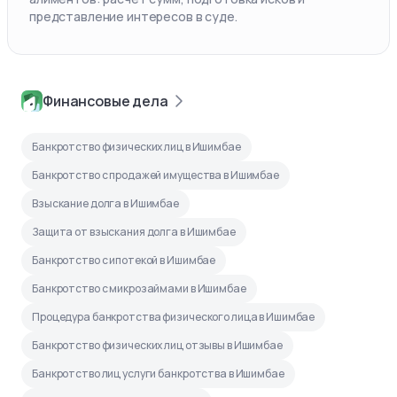
представление интересов в суде.
Финансовые дела
Банкротство физических лиц в Ишимбае
Банкротство с продажей имущества в Ишимбае
Взыскание долга в Ишимбае
Защита от взыскания долга в Ишимбае
Банкротство с ипотекой в Ишимбае
Банкротство с микрозаймами в Ишимбае
Процедура банкротства физического лица в Ишимбае
Банкротство физических лиц отзывы в Ишимбае
Банкротство лиц услуги банкротства в Ишимбае