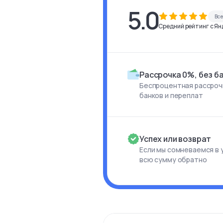
5.0
Вс
Средний рейтинг с Янд
Рассрочка 0%, без б
Беспроцентная рассрочк
банков и переплат
Успех или возврат
Если мы сомневаемся в 
всю сумму обратно