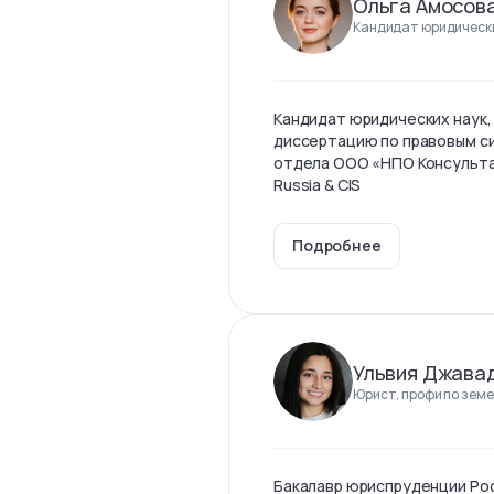
Ольга Амосов
Кандидат юридически
Кандидат юридических наук,
диссертацию по правовым с
отдела ООО «НПО Консульта
Russia & CIS
Подробнее
Ульвия Джава
Юрист, профи по земе
Бакалавр юриспруденции Ро