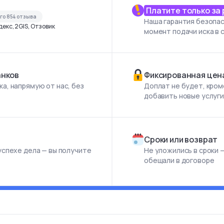
Платите только за
его
854
отзыва
Наша гарантия безопас
екс, 2GIS, Отзовик
момент подачи иска в 
анков
Фиксированная цен
а, напрямую от нас, без
Доплат не будет, кром
добавить новые услуг
Сроки или возврат
успехе дела — вы получите
Не уложились в сроки —
обещали в договоре