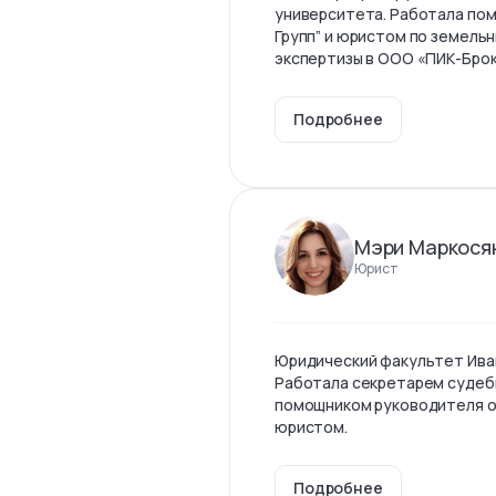
университета. Работала по
Групп” и юристом по земель
экспертизы в ООО «ПИК-Бро
Подробнее
Мэри Маркося
Юрист
Юридический факультет Ива
Работала секретарем судеб
помощником руководителя о
юристом.
Подробнее