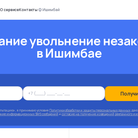
О сервисе
Контакты
Ишимбай
ание увольнение неза
в Ишимбае
Получ
ультацию», я принимаю условия
Политики обработки и защиты персональных данных
, да
чение информационных SMS сообщений
и
согласие на получение извещений рекламного и 