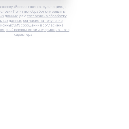
 кнопку «Бесплатная консультация», я
условия
Политики обработки и защиты
ых данных
, даю
согласие на обработку
ьных данных
,
согласие на получение
ионных SMS сообщений
и
согласие на
вещений рекламного и информационного
характера