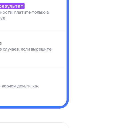
 результат
ности: платите только в
суд
а
е случаев, если вы решите
и
 вернем деньги, как