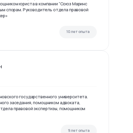
мощником юриста в компании “Союз Маринс
ным спорам. Руководитель отдела правовой
кер»
10 лет опыта
н
новского государственного университета.
ного заседания, помощником адвоката,
тдела правовой экспертизы, помощником
9 лет опыта