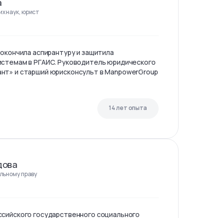
а
х наук, юрист
 окончила аспирантуру и защитила
истемам в РГАИС. Руководитель юридического
нт» и старший юрисконсульт в ManpowerGroup
14 лет опыта
дова
льному праву
ссийского государственного социального