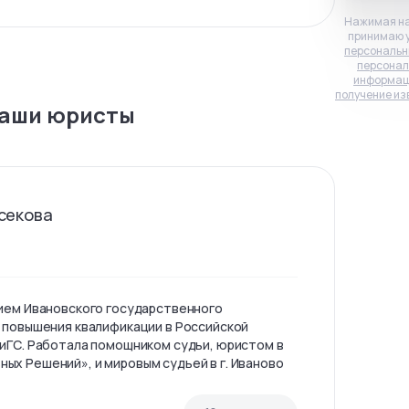
Нажимая на
принимаю 
персональн
персонал
информац
получение из
аши юристы
секова
ием Ивановского государственного
 повышения квалификации в Российской
иГС. Работала помощником судьи, юристом в
х Решений», и мировым судьей в г. Иваново