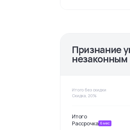
Признание у
незаконным
Итого без скидки
Скидка, 20%
Итого
Рассрочка
6
мес