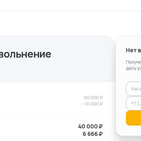
Нет 
вольнение
Получи
делу у
50 000
₽
-
10 000
₽
40 000
₽
6 666
₽