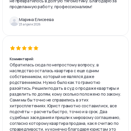
не превратилось в долгую тягомотину. Благодарю за
проделанную работу, профессионализм!
Марина Елисеева
23 апреля 2026
Комментарий:
Обратилась сюда по непростому вопросу, в
наследство осталась квартира с еще одним
собственником, который не являлся даже
родственником. Нужно было как то грамотно
разойтись. Решили подать в суд о продаже квартиры и
разделить по долям, кому сколько положено по закону.
Сами мы бы точно не справились в этих
хитросплетениях. Юрист грамотно составил иск, все
подсчёты — расчеты быстро, точно и в срок. Два
судебных заседания и пришли к мировому соглашению,
согласно которому квартира продана, как я считаю по
справедливости, ну конечно благодаря юристам это