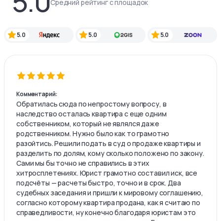
5.0
Средний рейтинг с площадок
5.0
5.0
5.0
Комментарий:
Обратилась сюда по непростому вопросу, в
наследство осталась квартира с еще одним
собственником, который не являлся даже
родственником. Нужно было как то грамотно
разойтись. Решили подать в суд о продаже квартиры и
разделить по долям, кому сколько положено по закону.
Сами мы бы точно не справились в этих
хитросплетениях. Юрист грамотно составил иск, все
подсчёты — расчеты быстро, точно и в срок. Два
судебных заседания и пришли к мировому соглашению,
согласно которому квартира продана, как я считаю по
справедливости, ну конечно благодаря юристам это