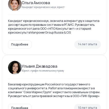
Ольга Амосова
Кандидат юридических наук, юрист
Кандидат юридических наук, окончила аспирантуру и защитила
диссертацию по правовым системам в РГАИС. Руководитель
юридического отдела ООО «НПО Консультант» и старший
юрисконсульт в ManpowerGroup Russia & CIS
14 лет опыта
Подробнее
Ульвия Джавадова
Юрист, профи по земельному праву
Бакалавр юриспруденции Российского государственного
социального университета. Работала помощником юриста в
компании “Союз Маринс Групп” и юристом по земельным спорам.
Руководитель отдела правовой экспертизы в ООО «ПИК-Брокер»
10 лет опыта
Подробнее