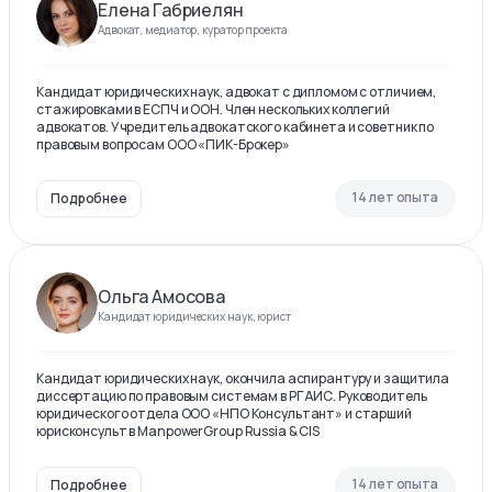
Елена Габриелян
Адвокат, медиатор, куратор проекта
Кандидат юридических наук, адвокат с дипломом с отличием,
стажировками в ЕСПЧ и ООН. Член нескольких коллегий
адвокатов. Учредитель адвокатского кабинета и советник по
правовым вопросам ООО «ПИК-Брокер»
14 лет опыта
Подробнее
Ольга Амосова
Кандидат юридических наук, юрист
Кандидат юридических наук, окончила аспирантуру и защитила
диссертацию по правовым системам в РГАИС. Руководитель
юридического отдела ООО «НПО Консультант» и старший
юрисконсульт в ManpowerGroup Russia & CIS
14 лет опыта
Подробнее