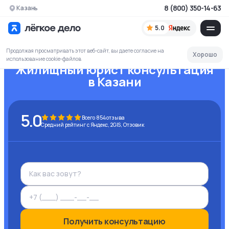
8 (800) 350-14-63
Казань
5.0
Продолжая просматривать этот веб-сайт, вы даете согласие на
Хорошо
использование cookie-файлов
Жилищный юрист консультация
в Казани
5.0
Всего
854
отзыва
Средний рейтинг с Яндекс, 2GIS, Отзовик
Получить консультацию