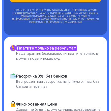
Нажимая на кнопку «Получить консультацию», я принимаю условия
Политики обработки и защиты персональных данных
, даю
согласие на
обработку персональных данных
,
согласие на получение
информационных SMS сообщений
и
согласие на получение извещений
рекламного и информационного характера
Платите только за результат
Наша гарантия безопасности: платите только в
момент подачи иска в суд
Рассрочка 0%, без банков
Беспроцентная рассрочка, напрямую от нас, без
банков и переплат
Фиксированная цена
Доплат не будет, кроме случаев, если вы решите