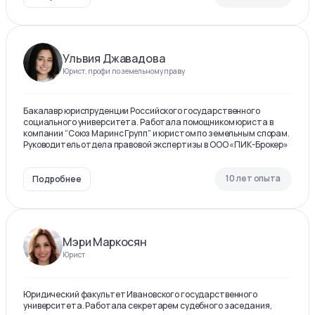
Ульвия Джавадова
Юрист, профи по земельному праву
Бакалавр юриспруденции Российского государственного
социального университета. Работала помощником юриста в
компании “Союз Маринс Групп” и юристом по земельным спорам.
Руководитель отдела правовой экспертизы в ООО «ПИК-Брокер»
10 лет опыта
Подробнее
Мэри Маркосян
Юрист
Юридический факультет Ивановского государственного
университета. Работала секретарем судебного заседания,