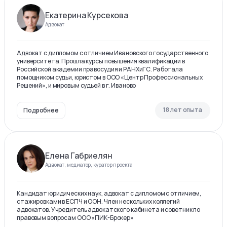
Екатерина Курсекова
Адвокат
Адвокат с дипломом с отличием Ивановского государственного
университета. Прошла курсы повышения квалификации в
Российской академии правосудия и РАНХиГС. Работала
помощником судьи, юристом в ООО «Центр Профессиональных
Решений», и мировым судьей в г. Иваново
18 лет опыта
Подробнее
Елена Габриелян
Адвокат, медиатор, куратор проекта
Кандидат юридических наук, адвокат с дипломом с отличием,
стажировками в ЕСПЧ и ООН. Член нескольких коллегий
адвокатов. Учредитель адвокатского кабинета и советник по
правовым вопросам ООО «ПИК-Брокер»