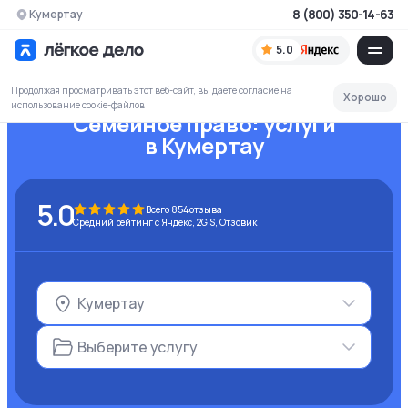
8 (800) 350-14-63
Кумертау
5.0
Продолжая просматривать этот веб-сайт, вы даете согласие на
Хорошо
использование cookie-файлов
Семейное право:
услуги
в Кумертау
5.0
Всего
854
отзыва
Средний рейтинг с Яндекс, 2GIS, Отзовик
Кумертау
Выберите услугу