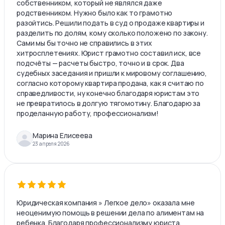
собственником, который не являлся даже
родственником. Нужно было как то грамотно
разойтись. Решили подать в суд о продаже квартиры и
разделить по долям, кому сколько положено по закону.
Сами мы бы точно не справились в этих
хитросплетениях. Юрист грамотно составил иск, все
подсчёты — расчеты быстро, точно и в срок. Два
судебных заседания и пришли к мировому соглашению,
согласно которому квартира продана, как я считаю по
справедливости, ну конечно благодаря юристам это
не превратилось в долгую тягомотину. Благодарю за
проделанную работу, профессионализм!
Марина Елисеева
23 апреля 2026
Юридическая компания » Легкое дело» оказала мне
неоценимую помощь в решении дела по алиментам на
ребенка. Благодаря профессионализму юриста,