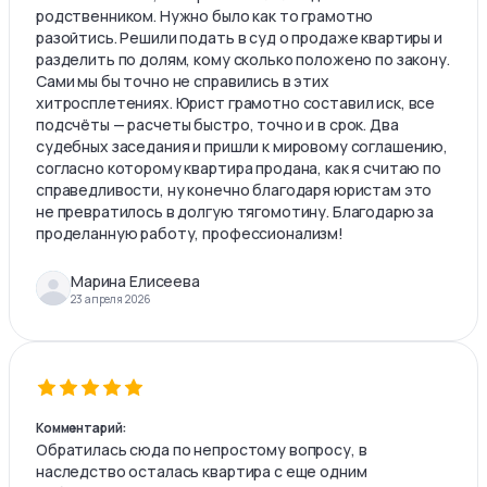
родственником. Нужно было как то грамотно
разойтись. Решили подать в суд о продаже квартиры и
разделить по долям, кому сколько положено по закону.
Сами мы бы точно не справились в этих
хитросплетениях. Юрист грамотно составил иск, все
подсчёты — расчеты быстро, точно и в срок. Два
судебных заседания и пришли к мировому соглашению,
согласно которому квартира продана, как я считаю по
справедливости, ну конечно благодаря юристам это
не превратилось в долгую тягомотину. Благодарю за
проделанную работу, профессионализм!
Марина Елисеева
23 апреля 2026
Комментарий:
Обратилась сюда по непростому вопросу, в
наследство осталась квартира с еще одним