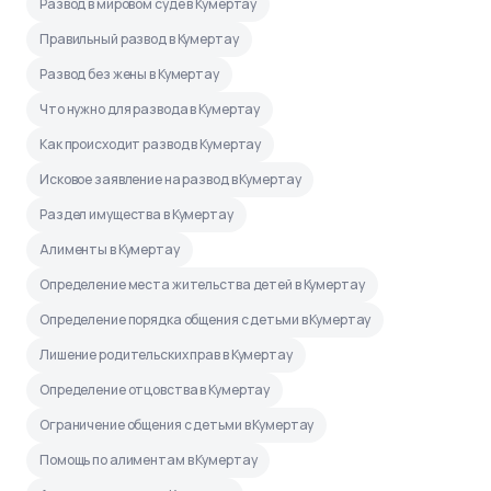
Развод в мировом суде в Кумертау
Правильный развод в Кумертау
Развод без жены в Кумертау
Что нужно для развода в Кумертау
Как происходит развод в Кумертау
Исковое заявление на развод в Кумертау
Раздел имущества в Кумертау
Алименты в Кумертау
Определение места жительства детей в Кумертау
Определение порядка общения с детьми в Кумертау
Лишение родительских прав в Кумертау
Определение отцовства в Кумертау
Ограничение общения с детьми в Кумертау
Помощь по алиментам в Кумертау