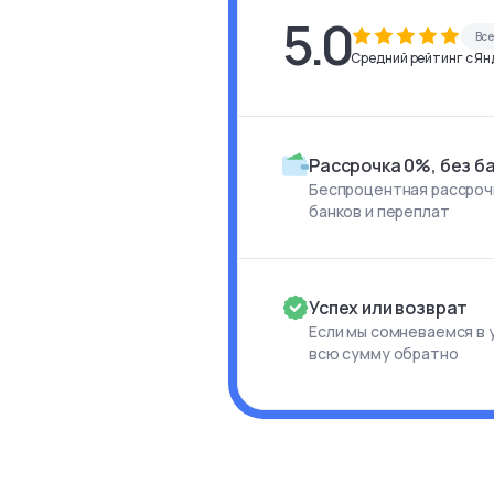
5.0
Вс
Средний рейтинг с Янд
Рассрочка 0%, без б
Беспроцентная рассрочк
банков и переплат
Успех или возврат
Если мы сомневаемся в 
всю сумму обратно