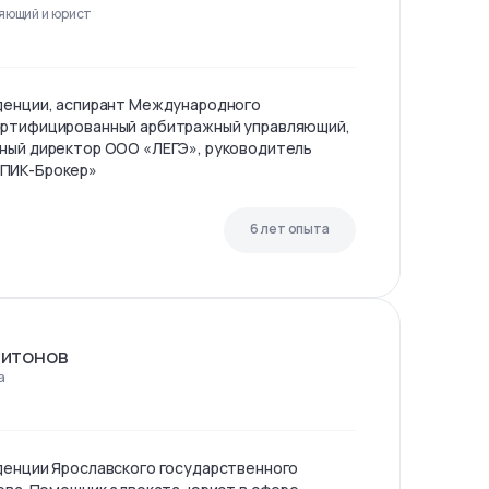
яющий и юрист
уденции, аспирант Международного
ертифицированный арбитражный управляющий,
ьный директор ООО «ЛЕГЭ», руководитель
«ПИК-Брокер»
6 лет опыта
питонов
а
денции Ярославского государственного