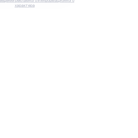
вещений рекламного и информационного
характера