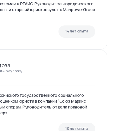
истемам в РГАИС. Руководитель юридического
нт» и старший юрисконсульт в ManpowerGroup
14 лет опыта
дова
льному праву
ссийского государственного социального
мощником юриста в компании “Союз Маринс
ным спорам. Руководитель отдела правовой
кер»
10 лет опыта