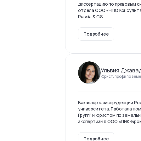
диссертацию по правовым с
отдела ООО «НПО Консульта
Russia & CIS
Подробнее
Ульвия Джава
Юрист, профи по земе
Бакалавр юриспруденции Ро
университета. Работала по
Групп” и юристом по земель
экспертизы в ООО «ПИК-Бро
Подробнее