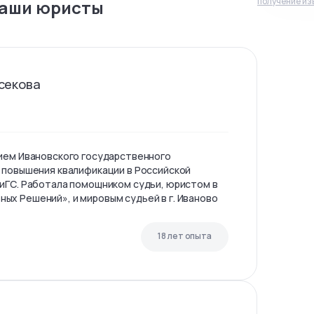
получение из
аши юристы
секова
ием Ивановского государственного
 повышения квалификации в Российской
иГС. Работала помощником судьи, юристом в
х Решений», и мировым судьей в г. Иваново
18 лет опыта