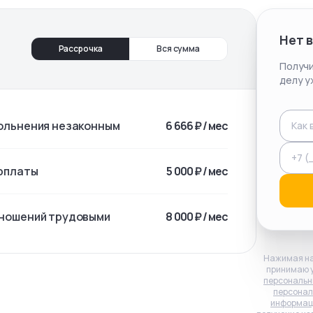
Нет 
Рассрочка
Вся сумма
Получи
делу у
ольнения незаконным
6 666 ₽ / мес
рплаты
5 000 ₽ / мес
тношений трудовыми
8 000 ₽ / мес
Нажимая на
принимаю 
персональн
персонал
информац