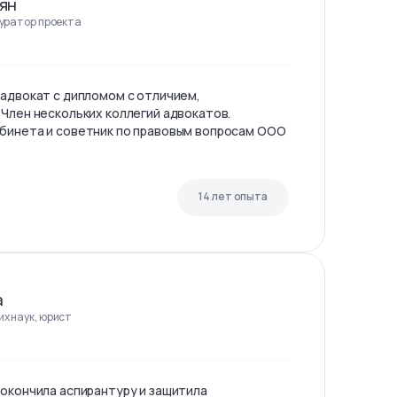
ян
куратор проекта
 адвокат с дипломом с отличием,
 Член нескольких коллегий адвокатов.
бинета и советник по правовым вопросам ООО
14 лет опыта
а
х наук, юрист
 окончила аспирантуру и защитила