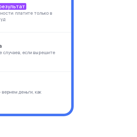
 результат
ности: платите только в
суд
а
е случаев, если вы решите
и
 вернем деньги, как