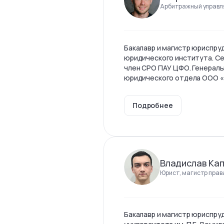
Арбитражный управл
Бакалавр и магистр юриспр
юридического института. С
член СРО ПАУ ЦФО. Генерал
юридического отдела ООО 
Подробнее
Владислав Ка
Юрист, магистр прав
Бакалавр и магистр юриспру