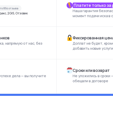
Платите только за
его
854
отзыва
Наша гарантия безопас
екс, 2GIS, Отзовик
момент подачи иска в 
анков
Фиксированная цен
а, напрямую от нас, без
Доплат не будет, кром
добавить новые услуг
Сроки или возврат
успехе дела — вы получите
Не уложились в сроки —
обещали в договоре