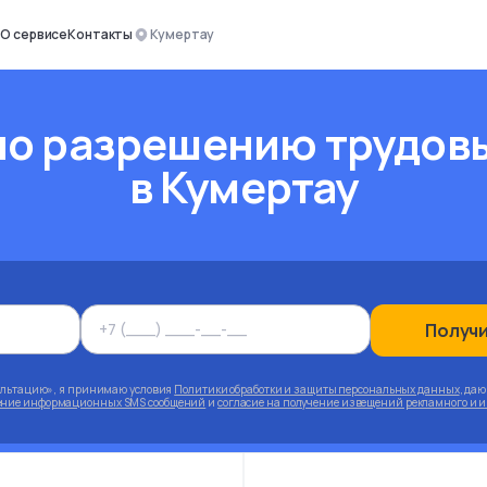
О сервисе
Контакты
Кумертау
о разрешению трудов
в Кумертау
Получ
ультацию», я принимаю условия
Политики обработки и защиты персональных данных
, да
чение информационных SMS сообщений
и
согласие на получение извещений рекламного и 