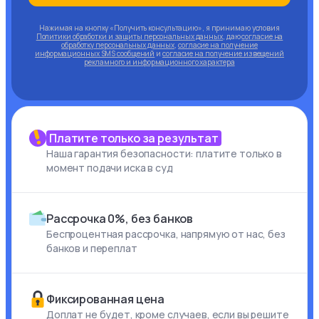
Нажимая на кнопку «Получить консультацию», я принимаю условия
Политики обработки и защиты персональных данных
, даю
согласие на
обработку персональных данных
,
согласие на получение
информационных SMS сообщений
и
согласие на получение извещений
рекламного и информационного характера
Платите только за результат
Наша гарантия безопасности: платите только в
момент подачи иска в суд
Рассрочка 0%, без банков
Беспроцентная рассрочка, напрямую от нас, без
банков и переплат
Фиксированная цена
Доплат не будет, кроме случаев, если вы решите