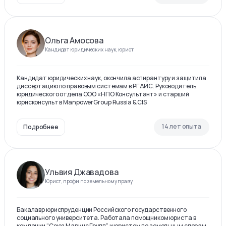
Ольга Амосова
Кандидат юридических наук, юрист
Кандидат юридических наук, окончила аспирантуру и защитила
диссертацию по правовым системам в РГАИС. Руководитель
юридического отдела ООО «НПО Консультант» и старший
юрисконсульт в ManpowerGroup Russia & CIS
14 лет опыта
Подробнее
Ульвия Джавадова
Юрист, профи по земельному праву
Бакалавр юриспруденции Российского государственного
социального университета. Работала помощником юриста в
компании “Союз Маринс Групп” и юристом по земельным спорам.