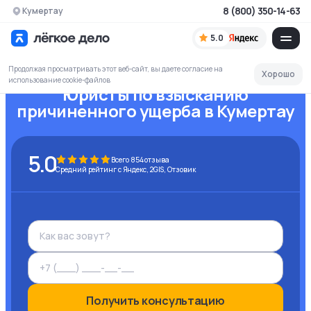
8 (800) 350-14-63
Кумертау
5.0
Продолжая просматривать этот веб-сайт, вы даете согласие на
Хорошо
использование cookie-файлов
Юристы по взысканию
причиненного ущерба
в Кумертау
5.0
Всего
854
отзыва
Средний рейтинг с Яндекс, 2GIS, Отзовик
Получить консультацию