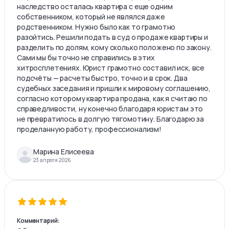
наследство осталась квартира с еще одним
собственником, который не являлся даже
родственником. Нужно было как то грамотно
разойтись. Решили подать в суд о продаже квартиры и
разделить по долям, кому сколько положено по закону.
Сами мы бы точно не справились в этих
хитросплетениях. Юрист грамотно составил иск, все
подсчёты — расчеты быстро, точно и в срок. Два
судебных заседания и пришли к мировому соглашению,
согласно которому квартира продана, как я считаю по
справедливости, ну конечно благодаря юристам это
не превратилось в долгую тягомотину. Благодарю за
проделанную работу, профессионализм!
Марина Елисеева
23 апреля 2026
Комментарий: