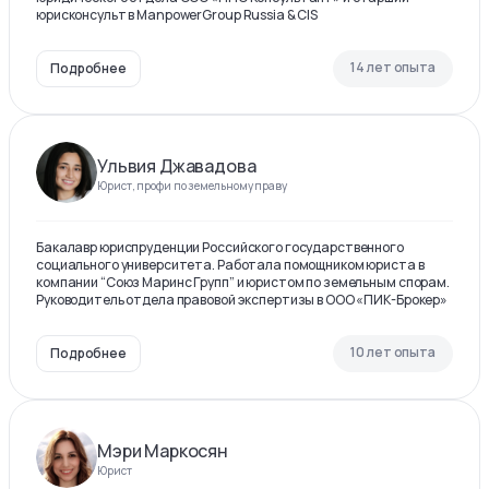
юрисконсульт в ManpowerGroup Russia & CIS
14 лет опыта
Подробнее
Ульвия Джавадова
Юрист, профи по земельному праву
Бакалавр юриспруденции Российского государственного
социального университета. Работала помощником юриста в
компании “Союз Маринс Групп” и юристом по земельным спорам.
Руководитель отдела правовой экспертизы в ООО «ПИК-Брокер»
10 лет опыта
Подробнее
Мэри Маркосян
Юрист