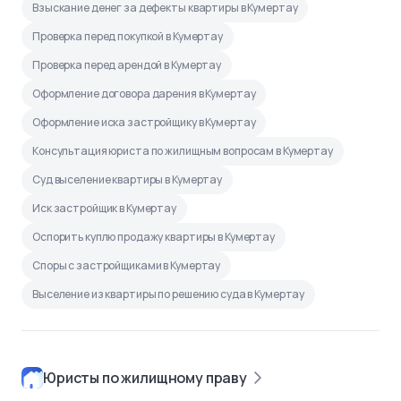
Взыскание денег за дефекты квартиры в Кумертау
Проверка перед покупкой в Кумертау
Проверка перед арендой в Кумертау
Оформление договора дарения в Кумертау
Оформление иска застройщику в Кумертау
Консультация юриста по жилищным вопросам в Кумертау
Суд выселение квартиры в Кумертау
Иск застройщик в Кумертау
Оспорить куплю продажу квартиры в Кумертау
Споры с застройщиками в Кумертау
Выселение из квартиры по решению суда в Кумертау
Юристы по жилищному праву