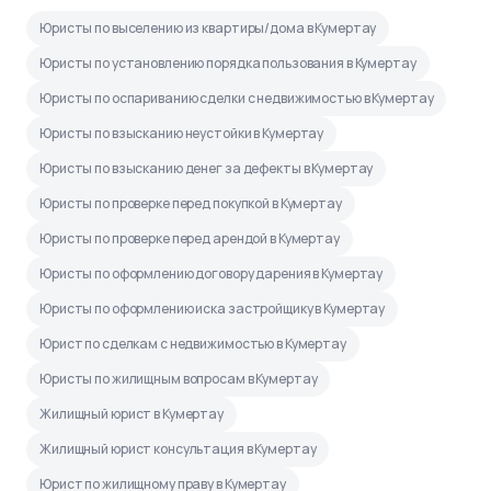
Юристы по выселению из квартиры/дома в Кумертау
Юристы по установлению порядка пользования в Кумертау
Юристы по оспариванию сделки с недвижимостью в Кумертау
Юристы по взысканию неустойки в Кумертау
Юристы по взысканию денег за дефекты в Кумертау
Юристы по проверке перед покупкой в Кумертау
Юристы по проверке перед арендой в Кумертау
Юристы по оформлению договору дарения в Кумертау
Юристы по оформлению иска застройщику в Кумертау
Юрист по сделкам с недвижимостью в Кумертау
Юристы по жилищным вопросам в Кумертау
Жилищный юрист в Кумертау
Жилищный юрист консультация в Кумертау
Юрист по жилищному праву в Кумертау