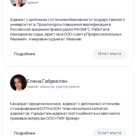
Адвокат
Адвокат с дипломом с отличием Ивановского государственного
университета. Прошла курсы повышения квалификации в
Российской академии правосудия и РАНХиГС. Работала
помощником судьи, юристом в ООО «Центр Профессиональных
Решений», и мировым судьей в г. Иваново
18 лет опыта
Подробнее
Елена Габриелян
Адвокат, медиатор, куратор проекта
Кандидат юридических наук, адвокат с дипломом с отличием,
стажировками в ЕСПЧ и ООН. Член нескольких коллегий
адвокатов. Учредитель адвокатского кабинета и советник по
правовым вопросам ООО «ПИК-Брокер»
14 лет опыта
Подробнее