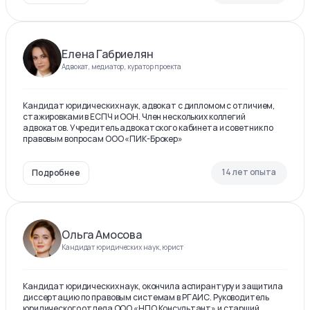
Елена Габриелян
Адвокат, медиатор, куратор проекта
Кандидат юридических наук, адвокат с дипломом с отличием,
стажировками в ЕСПЧ и ООН. Член нескольких коллегий
адвокатов. Учредитель адвокатского кабинета и советник по
правовым вопросам ООО «ПИК-Брокер»
14 лет опыта
Подробнее
Ольга Амосова
Кандидат юридических наук, юрист
Кандидат юридических наук, окончила аспирантуру и защитила
диссертацию по правовым системам в РГАИС. Руководитель
юридического отдела ООО «НПО Консультант» и старший