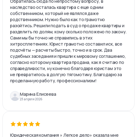
Обратилась сюда по непростому вопросу, в
наследство осталась квартира с еще одним
собственником, который не являлся даже
родственником. Нужно было как то грамотно
разойтись. Решили подать в суд о продаже квартиры и
разделить по долям, кому сколько положено по закону.
Сами мы бы точно не справились в этих
хитросплетениях. Юрист грамотно составил иск, все
подсчёты — расчеты быстро, точно и в срок. Два
судебных заседания и пришли к мировому соглашению,
согласно которому квартира продана, как я считаю по
справедливости, ну конечно благодаря юристам это
не превратилось в долгую тягомотину. Благодарю за
проделанную работу, профессионализм!
Марина Елисеева
23 апреля 2026
Юридическая компания » Легкое дело» оказала мне