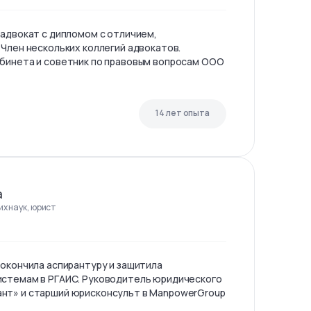
 адвокат с дипломом с отличием,
 Член нескольких коллегий адвокатов.
бинета и советник по правовым вопросам ООО
14 лет опыта
а
х наук, юрист
 окончила аспирантуру и защитила
истемам в РГАИС. Руководитель юридического
нт» и старший юрисконсульт в ManpowerGroup