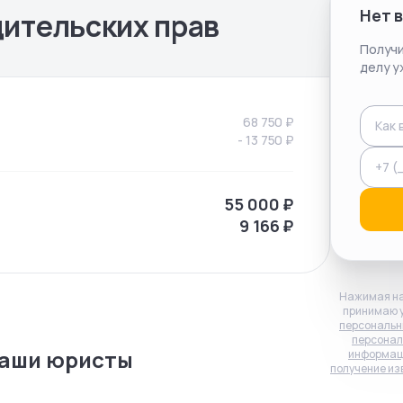
Нет 
ительских прав
Получи
делу у
68 750
₽
-
13 750
₽
55 000
₽
9 166
₽
Нажимая на
принимаю 
персональн
персонал
аши юристы
информац
получение из