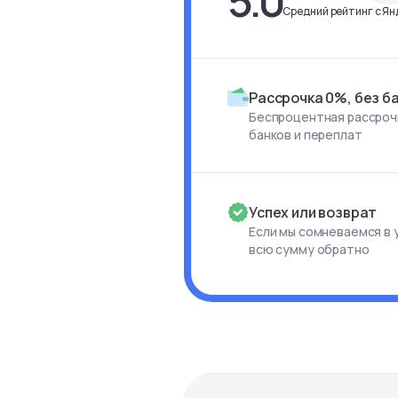
5.0
Средний рейтинг с Янд
Рассрочка 0%, без б
Беспроцентная рассрочк
банков и переплат
Успех или возврат
Если мы сомневаемся в 
всю сумму обратно