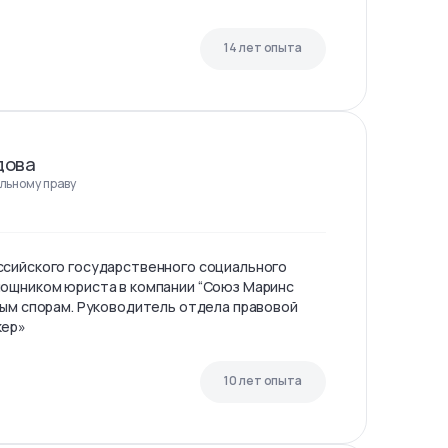
14 лет опыта
дова
льному праву
ссийского государственного социального
мощником юриста в компании “Союз Маринс
ным спорам. Руководитель отдела правовой
кер»
10 лет опыта