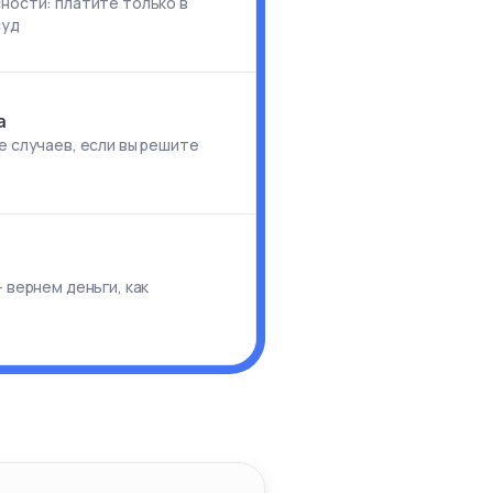
ности: платите только в
суд
а
е случаев, если вы решите
и
 вернем деньги, как