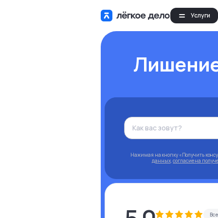
Услуги
Лишение
Нажимая на кнопку «Получить конс
данных
,
согласие на полу
Вс