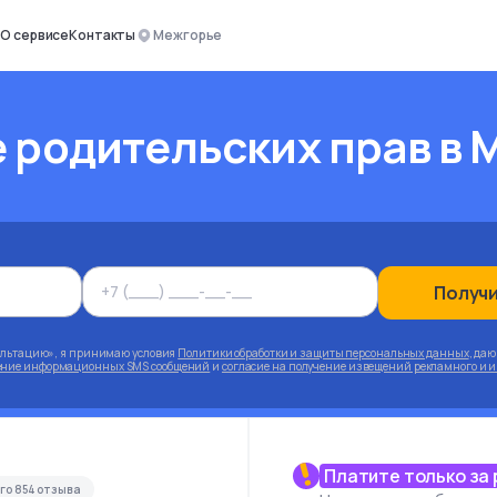
О сервисе
Контакты
Межгорье
 родительских прав
в 
Получ
ультацию», я принимаю условия
Политики обработки и защиты персональных данных
, да
чение информационных SMS сообщений
и
согласие на получение извещений рекламного и 
Платите только за
его
854
отзыва