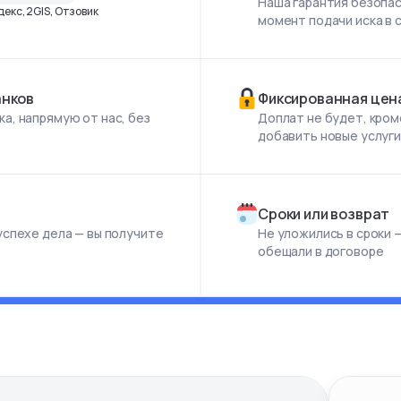
Наша гарантия безопас
екс, 2GIS, Отзовик
момент подачи иска в 
анков
Фиксированная цен
а, напрямую от нас, без
Доплат не будет, кром
добавить новые услуг
Сроки или возврат
успехе дела — вы получите
Не уложились в сроки —
обещали в договоре