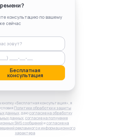
времени?
те консультацию по вашему
же сейчас
Бесплатная
консультация
 кнопку «Бесплатная консультация», я
условия
Политики обработки и защиты
ых данных
, даю
согласие на обработку
ьных данных
,
согласие на получение
ионных SMS сообщений
и
согласие на
вещений рекламного и информационного
характера