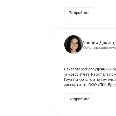
Подробнее
Ульвия Джава
Юрист, профи по земе
Бакалавр юриспруденции Ро
университета. Работала по
Групп” и юристом по земель
экспертизы в ООО «ПИК-Бро
Подробнее