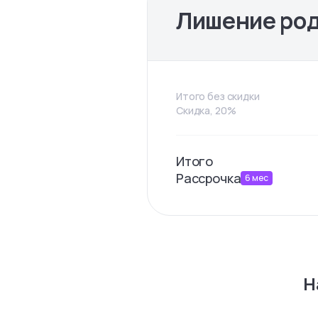
Лишение род
Итого без скидки
Скидка, 20%
Итого
Рассрочка
6
мес
Н