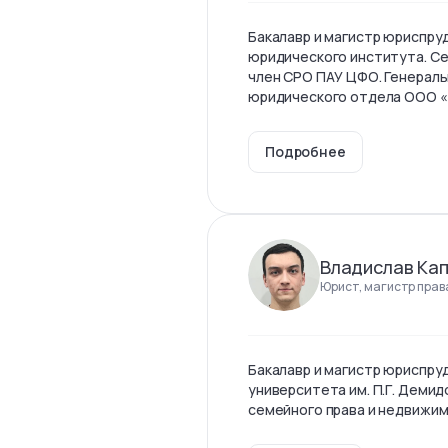
Бакалавр и магистр юриспр
юридического института. С
член СРО ПАУ ЦФО. Генерал
юридического отдела ООО 
Подробнее
Владислав Ка
Юрист, магистр прав
Бакалавр и магистр юриспру
университета им. П.Г. Демид
семейного права и недвижи