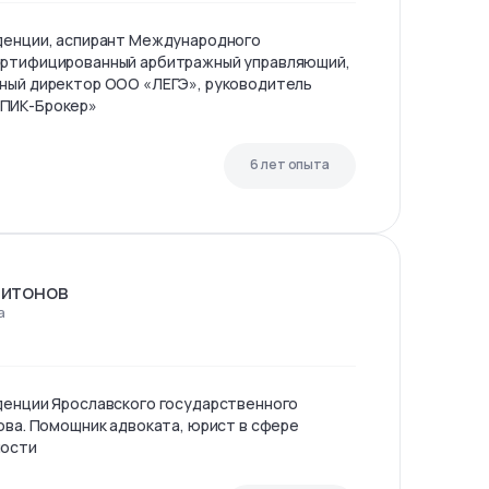
уденции, аспирант Международного
ертифицированный арбитражный управляющий,
ьный директор ООО «ЛЕГЭ», руководитель
«ПИК-Брокер»
6 лет опыта
питонов
а
денции Ярославского государственного
ова. Помощник адвоката, юрист в сфере
мости