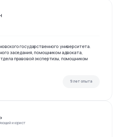
н
новского государственного университета.
ного заседания, помощником адвоката,
тдела правовой экспертизы, помощником
9 лет опыта
ь
яющий и юрист