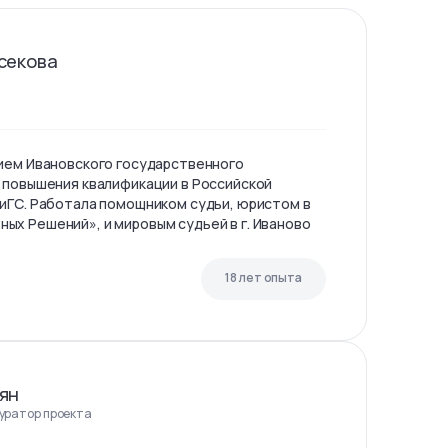
секова
ием Ивановского государственного
 повышения квалификации в Российской
иГС. Работала помощником судьи, юристом в
х Решений», и мировым судьей в г. Иваново
18 лет опыта
ян
куратор проекта