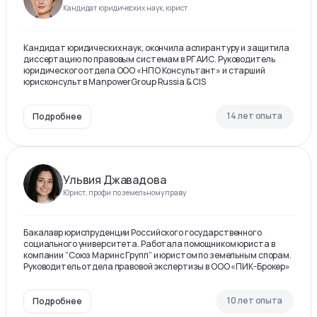
Кандидат юридических наук, юрист
Кандидат юридических наук, окончила аспирантуру и защитила
диссертацию по правовым системам в РГАИС. Руководитель
юридического отдела ООО «НПО Консультант» и старший
юрисконсульт в ManpowerGroup Russia & CIS
14 лет опыта
Подробнее
Ульвия Джавадова
Юрист, профи по земельному праву
Бакалавр юриспруденции Российского государственного
социального университета. Работала помощником юриста в
компании “Союз Маринс Групп” и юристом по земельным спорам.
Руководитель отдела правовой экспертизы в ООО «ПИК-Брокер»
10 лет опыта
Подробнее