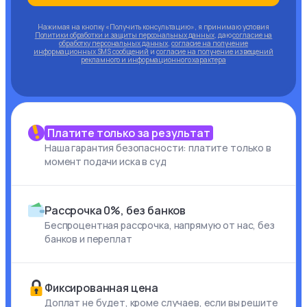
Нажимая на кнопку «Получить консультацию», я принимаю условия
Политики обработки и защиты персональных данных
, даю
согласие на
обработку персональных данных
,
согласие на получение
информационных SMS сообщений
и
согласие на получение извещений
рекламного и информационного характера
Платите только за результат
Наша гарантия безопасности: платите только в
момент подачи иска в суд
Рассрочка 0%, без банков
Беспроцентная рассрочка, напрямую от нас, без
банков и переплат
Фиксированная цена
Доплат не будет, кроме случаев, если вы решите