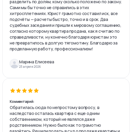
разделить по долям, кому сколько положено по закону.
Сами мы бы точно не справились в этих
хитросплетениях. Юрист грамотно составил иск, все
подсчёты — расчеты быстро, точно и в срок. Два
судебных заседания и пришли к мировому соглашению,
согласно которому квартира продана, как я считаю по
справедливости, ну конечно благодаря юристам это
не превратилось в долгую тягомотину. Благодарю за
проделанную работу, профессионализм!
Марина Елисеева
23 апреля 2026
Комментарий:
Обратилась сюда по непростому вопросу, в
наследство осталась квартира с еще одним
собственником, который не являлся даже
родственником. Нужно было как то грамотно
разойтись. Решили подать в суд о продаже квартиры и