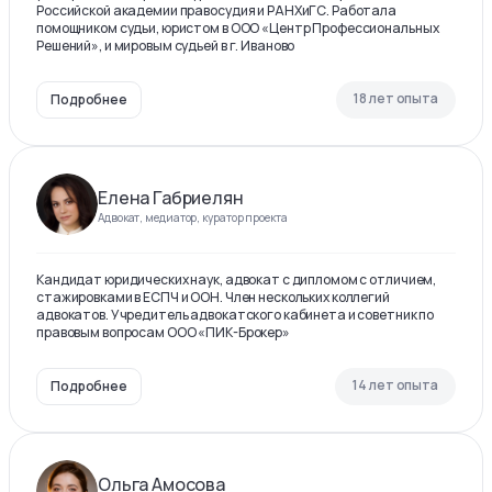
Российской академии правосудия и РАНХиГС. Работала
помощником судьи, юристом в ООО «Центр Профессиональных
Решений», и мировым судьей в г. Иваново
18 лет опыта
Подробнее
Елена Габриелян
Адвокат, медиатор, куратор проекта
Кандидат юридических наук, адвокат с дипломом с отличием,
стажировками в ЕСПЧ и ООН. Член нескольких коллегий
адвокатов. Учредитель адвокатского кабинета и советник по
правовым вопросам ООО «ПИК-Брокер»
14 лет опыта
Подробнее
Ольга Амосова