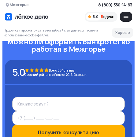
8 (800) 350-14-63
Межгорье
5.0
Продолжая просматривать этот веб-сайт, вы даете согласие на
Хорошо
использование cookie-файлов
Можно ли оформить банкротство
работая
в Межгорье
5.0
Всего
854
отзыва
Средний рейтинг с Яндекс, 2GIS, Отзовик
Получить консультацию