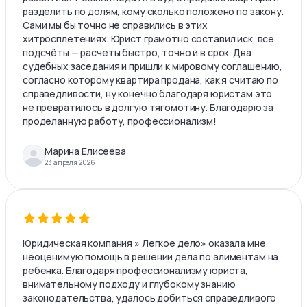
разделить по долям, кому сколько положено по закону.
Сами мы бы точно не справились в этих
хитросплетениях. Юрист грамотно составил иск, все
подсчёты — расчеты быстро, точно и в срок. Два
судебных заседания и пришли к мировому соглашению,
согласно которому квартира продана, как я считаю по
справедливости, ну конечно благодаря юристам это
не превратилось в долгую тягомотину. Благодарю за
проделанную работу, профессионализм!
Марина Елисеева
23 апреля 2026
Юридическая компания » Легкое дело» оказала мне
неоценимую помощь в решении дела по алиментам на
ребенка. Благодаря профессионализму юриста,
внимательному подходу и глубокому знанию
законодательства, удалось добиться справедливого