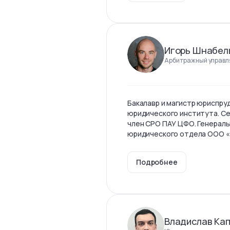
Игорь Шнабел
Арбитражный управл
Бакалавр и магистр юриспр
юридического института. С
член СРО ПАУ ЦФО. Генерал
юридического отдела ООО 
Подробнее
Владислав Ка