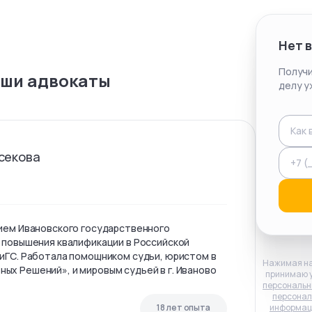
Нет 
Получи
ши адвокаты
делу у
секова
ием Ивановского государственного
 повышения квалификации в Российской
иГС. Работала помощником судьи, юристом в
Нажимая на
х Решений», и мировым судьей в г. Иваново
принимаю 
персональн
персонал
18 лет опыта
информац