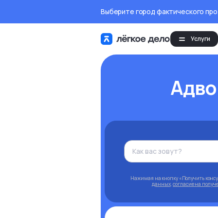
Выберите город фактического пр
Услуги
Адво
Нажимая на кнопку «Получить конс
данных
,
согласие на полу