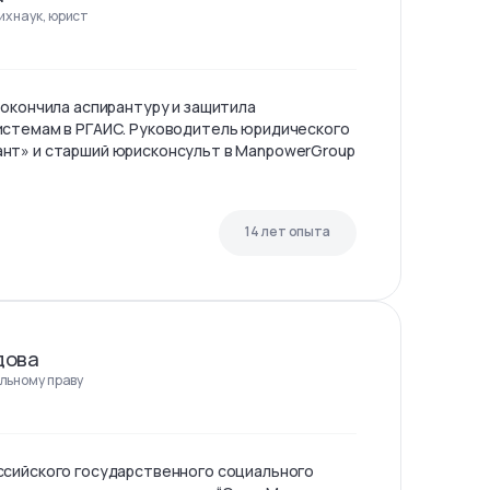
х наук, юрист
 окончила аспирантуру и защитила
истемам в РГАИС. Руководитель юридического
нт» и старший юрисконсульт в ManpowerGroup
14 лет опыта
дова
льному праву
ссийского государственного социального