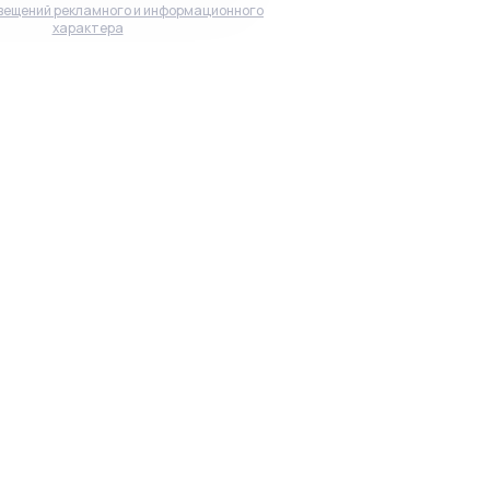
вещений рекламного и информационного
характера