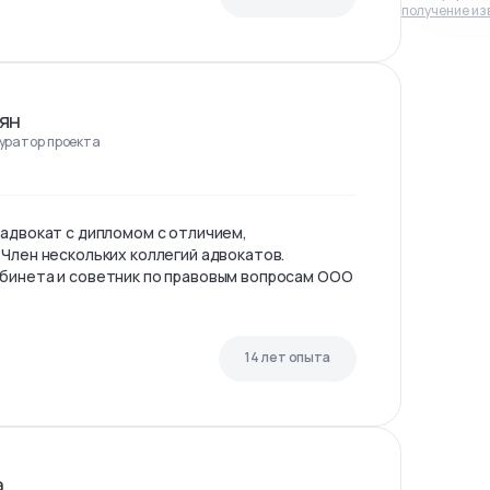
получение из
ян
куратор проекта
 адвокат с дипломом с отличием,
 Член нескольких коллегий адвокатов.
бинета и советник по правовым вопросам ООО
14 лет опыта
а