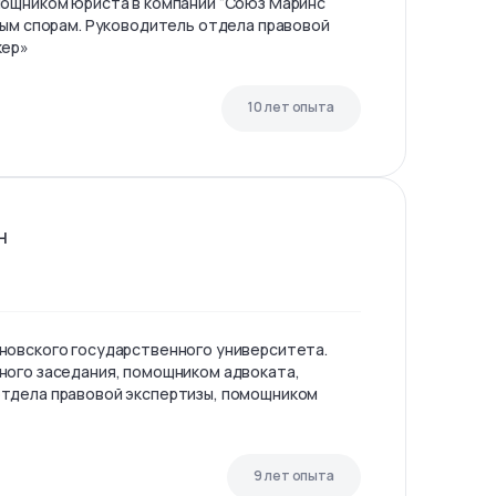
мощником юриста в компании “Союз Маринс
ным спорам. Руководитель отдела правовой
кер»
10 лет опыта
н
новского государственного университета.
ного заседания, помощником адвоката,
тдела правовой экспертизы, помощником
9 лет опыта