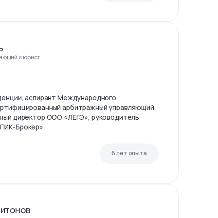
ь
яющий и юрист
уденции, аспирант Международного
ертифицированный арбитражный управляющий,
ьный директор ООО «ЛЕГЭ», руководитель
«ПИК-Брокер»
6 лет опыта
питонов