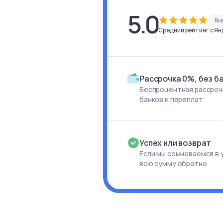
5.0
Вс
Средний рейтинг с Янд
Рассрочка 0%, без б
Беспроцентная рассрочк
банков и переплат
Успех или возврат
Если мы сомневаемся в 
всю сумму обратно