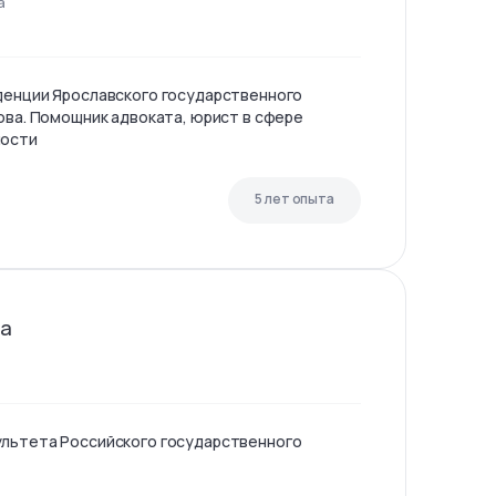
а
денции Ярославского государственного
ова. Помощник адвоката, юрист в сфере
мости
5 лет опыта
на
ультета Российского государственного