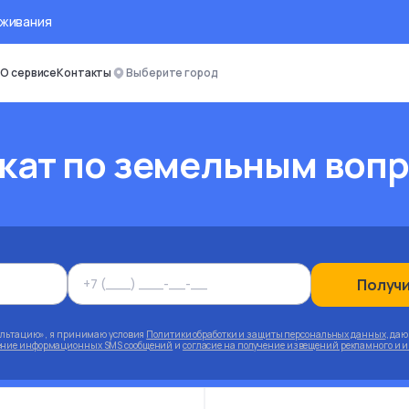
оживания
О сервисе
Контакты
Выберите город
кат по земельным воп
Получ
ультацию», я принимаю условия
Политики обработки и защиты персональных данных
, да
чение информационных SMS сообщений
и
согласие на получение извещений рекламного и 