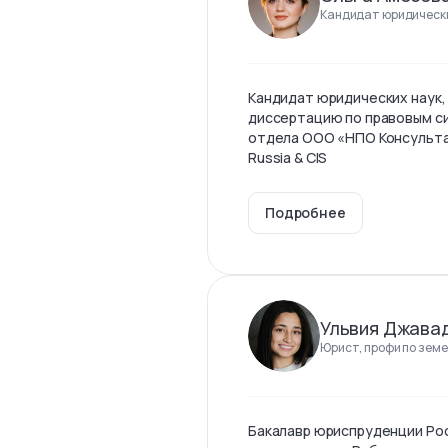
Кандидат юридически
Кандидат юридических наук,
диссертацию по правовым с
отдела ООО «НПО Консульта
Russia & CIS
Подробнее
Ульвия Джава
Юрист, профи по земе
Бакалавр юриспруденции Ро