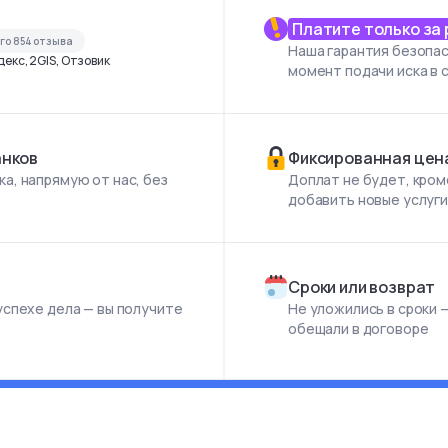
Платите только за
его
854
отзыва
Наша гарантия безопас
екс, 2GIS, Отзовик
момент подачи иска в 
анков
Фиксированная цен
а, напрямую от нас, без
Доплат не будет, кром
добавить новые услуг
Сроки или возврат
успехе дела — вы получите
Не уложились в сроки —
обещали в договоре