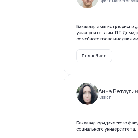
Юрист, магистр прав
Бакалавр и магистр юриспру
университета им. П.Г. Демид
семейного права и недвижи
Подробнее
Анна Ветлуги
Юрист
Бакалавр юридического фак
социального университета.