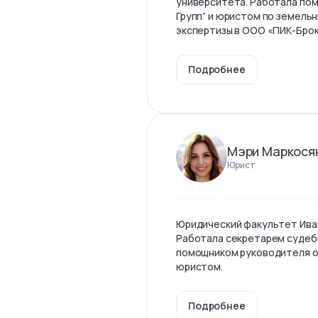
университета. Работала по
Групп” и юристом по земель
экспертизы в ООО «ПИК-Бро
Подробнее
Мэри Маркося
Юрист
Юридический факультет Ива
Работала секретарем судеб
помощником руководителя о
юристом.
Подробнее