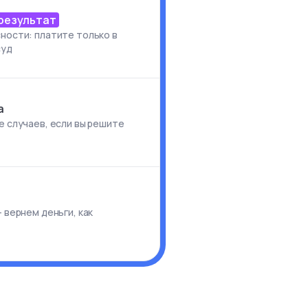
 результат
ности: платите только в
суд
а
е случаев, если вы решите
и
 вернем деньги, как