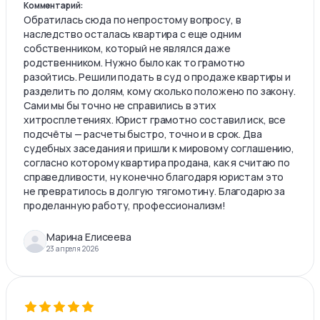
Комментарий:
Обратилась сюда по непростому вопросу, в
наследство осталась квартира с еще одним
собственником, который не являлся даже
родственником. Нужно было как то грамотно
разойтись. Решили подать в суд о продаже квартиры и
разделить по долям, кому сколько положено по закону.
Сами мы бы точно не справились в этих
хитросплетениях. Юрист грамотно составил иск, все
подсчёты — расчеты быстро, точно и в срок. Два
судебных заседания и пришли к мировому соглашению,
согласно которому квартира продана, как я считаю по
справедливости, ну конечно благодаря юристам это
не превратилось в долгую тягомотину. Благодарю за
проделанную работу, профессионализм!
Марина Елисеева
23 апреля 2026