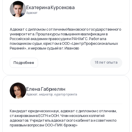
Екатерина Курсекова
Адвокат
Адвокат с дипломом с отличием Ивановского государственного
университета. Прошла курсы повышения квалификации в
Российской академии правосудия и РАНХиГС. Работала
помощником судьи, юристом в ООО «Центр Профессиональных
Решений», и мировым судьей в г. Иваново
18 лет опыта
Подробнее
Елена Габриелян
Адвокат, медиатор, куратор проекта
Кандидат юридических наук, адвокат с дипломом с отличием,
стажировками в ЕСПЧ и ООН. Член нескольких коллегий
адвокатов. Учредитель адвокатского кабинета и советник по
правовым вопросам ООО «ПИК-Брокер»