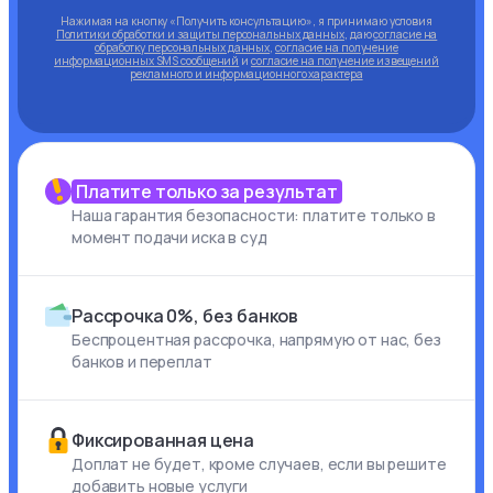
Нажимая на кнопку «Получить консультацию», я принимаю условия
Политики обработки и защиты персональных данных
, даю
согласие на
обработку персональных данных
,
согласие на получение
информационных SMS сообщений
и
согласие на получение извещений
рекламного и информационного характера
Платите только за результат
Наша гарантия безопасности: платите только в
момент подачи иска в суд
Рассрочка 0%, без банков
Беспроцентная рассрочка, напрямую от нас, без
банков и переплат
Фиксированная цена
Доплат не будет, кроме случаев, если вы решите
добавить новые услуги