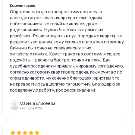
Комментарий:
Обратилась сюда по непростому вопросу, в
наследство осталась квартира с еще одним
собственником, который не являлся даже
родственником. Нужно было как то грамотно
разойтись. Решили подать в суд о продаже квартиры и
разделить по долям, кому сколько положено по закону.
Сами мы бы точно не справились в этих
хитросплетениях. Юрист грамотно составил иск, все
подсчёты — расчеты быстро, точно и в срок. Два
судебных заседания и пришли к мировому соглашению,
согласно которому квартира продана, как я считаю по
справедливости, ну конечно благодаря юристам это
не превратилось в долгую тягомотину. Благодарю за
проделанную работу, профессионализм!
Марина Елисеева
23 апреля 2026