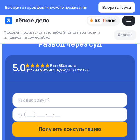
Выберите город фактического проживания
Выбрать город
5.0
Продолжая просматривать этот веб-сайт, вы даете согласие на
Хорошо
использование cookie-файлов
Развод через суд
5.0
Всего
854
отзыва
Средний рейтинг с Яндекс, 2GIS, Отзовик
Получить консультацию