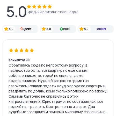
5.0
Средний рейтинг с площадок
5.0
5.0
5.0
Комментарий:
Обратилась сюда по непростому вопросу, в
наследство осталась квартира с еще одним
собственником, который не являлся даже
родственником. Нужно было как то грамотно
разойтись. Решили подать в суд о продаже квартиры и
разделить по долям, кому сколько положено по закону.
Сами мы бы точно не справились в этих
хитросплетениях. Юрист грамотно составил иск, все
подсчёты — расчеты быстро, точно и в срок. Два
судебных заседания и пришли к мировому соглашению,