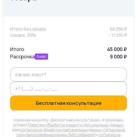
Итого без скидки
56 250
₽
Скидка, 20%
-
11 250
₽
Итого
45 000
₽
Рассрочка
9 000
₽
5
мес
Бесплатная консультация
Нажимая на кнопку «Бесплатная консультация», я принимаю
условия
Политики обработки и защиты персональных данных
,
даю
согласие на обработку персональных данных
,
согласие на
получение информационных SMS сообщений
и
согласие на