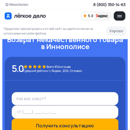
8 (800) 350-14-63
Иннополис
5.0
Продолжая просматривать этот веб-сайт, вы даете согласие на
Хорошо
использование cookie-файлов
Возврат некачественного товара
в Иннополисе
5.0
Всего
854
отзыва
Средний рейтинг с Яндекс, 2GIS, Отзовик
Получить консультацию