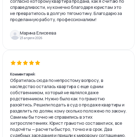
согласно которому квартира продана, как я считаю по
справедливости, ну конечно благодаря юристам это
не превратилось в долгую тягомотину. Благодарю за
проделанную работу, профессионализм!
Марина Елисеева
23 апреля 2026
Комментарий:
Обратилась сюда по непростому вопросу, в
наследство осталась квартира с еще одним
собственником, который не являлся даже
родственником. Нужно было как то грамотно
разойтись. Решили подать в суд о продаже квартиры и
разделить по долям, кому сколько положено по закону.
Сами мы бы точно не справились в этих
хитросплетениях. Юрист грамотно составил иск, все
подсчёты — расчеты быстро, точно и в срок. Два
судебных заседания и пришли к мировому соглашению,