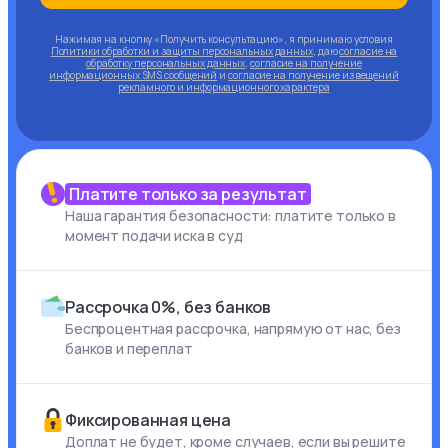
Нажимая на кнопку «Получить консультацию», я принимаю условия
Политики обработки и защиты персональных данных
, даю
согласие на
обработку персональных данных
,
согласие на получение
информационных SMS сообщений
и
согласие на получение извещений
рекламного и информационного характера
Платите только за результат
Наша гарантия безопасности: платите только в
момент подачи иска в суд
Рассрочка 0%, без банков
Беспроцентная рассрочка, напрямую от нас, без
банков и переплат
Фиксированная цена
Доплат не будет, кроме случаев, если вы решите