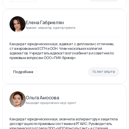
Елена Габриелян
Адвокат, медиатор, куратор проекта
Кандидат юридических наук, адвокат с дипломом с отличием,
стажировками в ЕСПЧ и ООН. Член нескольких коллегий
адвокатов. Учредитель адвокатского кабинета и советник по
правовым вопросам ООО «ПИК-Брокер»
14 лет опыта
Подробнее
Ольга Амосова
Кандидат юридических наук, юрист
Кандидат юридических наук, окончила аспирантуру и защитила
диссертацию по правовым системам в РГАИС. Руководитель
юридического отдела ООО «НПО Консультант» и старший