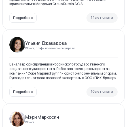
юрисконсульт в ManpowerGroup Russia & CIS
14 лет опыта
Подробнее
Ульвия Джавадова
Юрист, профи по земельному праву
Бакалавр юриспруденции Российского государственного
социального университета. Работала помощником юриста в
компании “Союз Маринс Групп” и юристом по земельным спорам.
Руководитель отдела правовой экспертизы в ООО «ПИК-Брокер»
10 лет опыта
Подробнее
Мэри Маркосян
Юрист