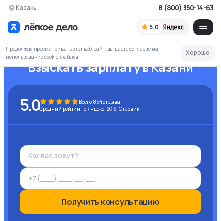
8 (800) 350-14-63
Казань
5.0
Продолжая просматривать этот веб-сайт, вы даете согласие на
Хорошо
использование cookie-файлов
Взыскать зарплату
в Казани
5.0
Всего
854
отзыва
Средний рейтинг с Яндекс, 2GIS, Отзовик
Получить консультацию