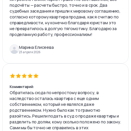
подсчёты — расчеты быстро, точно и в срок. Два
судебных заседания и пришли к мировому соглашению,
согласно которому квартира продана, как я считаю по
справедливости, ну конечно благодаря юристам это
не превратилось в долгую тягомотину. Благодарю за
проделанную работу, профессионализм!
Марина Елисеева
23 апреля 2026
Комментарий:
Обратилась сюда по непростому вопросу, в
наследство осталась квартира с еще одним
собственником, который не являлся даже
родственником. Нужно было как то грамотно
разойтись. Решили подать в суд о продаже квартиры и
разделить по долям, кому сколько положено по закону.
Сами мы бы точно не справились в этих