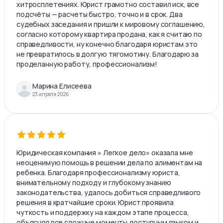
хитросплетениях. Юрист грамотно составил иск, все
подсчёты — расчеты быстро, точно и в срок. Два
судебных заседания и пришли к мировому соглашению,
согласно которому квартира продана, как я считаю по
справедливости, ну конечно благодаря юристам это
не превратилось в долгую тягомотину. Благодарю за
проделанную работу, профессионализм!
Марина Елисеева
23 апреля 2026
Юридическая компания » Легкое дело» оказала мне
неоценимую помощь в решении дела по алиментам на
ребенка. Благодаря профессионализму юриста,
внимательному подходу и глубокому знанию
законодательства, удалось добиться справедливого
решения в кратчайшие сроки. Юрист проявила
чуткость и поддержку на каждом этапе процесса,
объясняя все сложные моменты доступным языком и