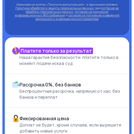
Нажимая на кнопку «Получить консультацию», я принимаю условия
Политики обработки и защиты персональных данных
, даю
согласие на
обработку персональных данных
,
согласие на получение
информационных SMS сообщений
и
согласие на получение извещений
рекламного и информационного характера
Платите только за результат
Наша гарантия безопасности: платите только в
момент подачи иска в суд
Рассрочка 0%, без банков
Беспроцентная рассрочка, напрямую от нас, без
банков и переплат
Фиксированная цена
Доплат не будет, кроме случаев, если вы решите
добавить новые услуги