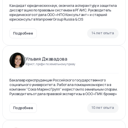
Кандидат юридических наук, окончила аспирантуру и защитила
диссертацию по правовым системам в РГАИС. Руководитель
юридического отдела ООО «НПО Консультант» и старший
юрисконсульт в ManpowerGroup Russia & CIS
14 лет опыта
Подробнее
Ульвия Джавадова
Юрист, профи по земельному праву
Бакалавр юриспруденции Российского государственного
социального университета. Работала помощником юриста в
компании “Союз Маринс Групп” и юристом по земельным спорам.
Руководитель отдела правовой экспертизы в ООО «ПИК-Брокер»
10 лет опыта
Подробнее