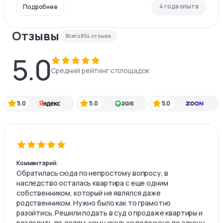
4 года опыта
Подробнее
Отзывы
Всего
854
отзыва
5.0
Средний рейтинг с площадок
5.0
5.0
5.0
Комментарий:
Обратилась сюда по непростому вопросу, в
наследство осталась квартира с еще одним
собственником, который не являлся даже
родственником. Нужно было как то грамотно
разойтись. Решили подать в суд о продаже квартиры и
разделить по долям, кому сколько положено по закону.