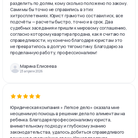
разделить по долям, кому сколько положено по закону.
Сами мы бы точно не справились в этих
хитросплетениях. Юрист грамотно составил иск, все
подсчёты — расчеты быстро, точно и в срок. Два
судебных заседания и пришли к мировому соглашению,
согласно которому квартира продана, как я считаю по
справедливости, ну конечно благодаря юристам это
не превратилось в долгую тягомотину. Благодарю за
проделанную работу, профессионализм!
Марина Елисеева
23 апреля 2026
Юридическая компания » Легкое дело» оказала мне
неоценимую помощь в решении дела по алиментам на
ребенка. Благодаря профессионализму юриста,
внимательному подходу и глубокому знанию
законодательства, удалось добиться справедливого