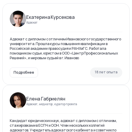
Екатерина Курсекова
Адвокат
Адвокат с дипломом с отличием Ивановского государственного
университета. Прошла курсы повышения квалификации в
Российской академии правосудия и РАНХиГС. Работала
помощником судьи, юристом в ООО «Центр Профессиональных
Решений», и мировым судьей в г. Иваново
18 лет опыта
Подробнее
Елена Габриелян
Адвокат, медиатор, куратор проекта
Кандидат юридических наук, адвокат с дипломом с отличием,
стажировками в ЕСПЧ и ООН. Член нескольких коллегий
адвокатов. Учредитель адвокатского кабинета и советник по