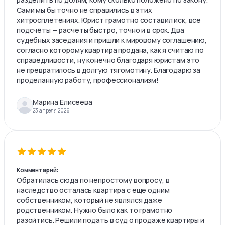
Сами мы бы точно не справились в этих
хитросплетениях. Юрист грамотно составил иск, все
подсчёты — расчеты быстро, точно и в срок. Два
судебных заседания и пришли к мировому соглашению,
согласно которому квартира продана, как я считаю по
справедливости, ну конечно благодаря юристам это
не превратилось в долгую тягомотину. Благодарю за
проделанную работу, профессионализм!
Марина Елисеева
23 апреля 2026
Комментарий:
Обратилась сюда по непростому вопросу, в
наследство осталась квартира с еще одним
собственником, который не являлся даже
родственником. Нужно было как то грамотно
разойтись. Решили подать в суд о продаже квартиры и