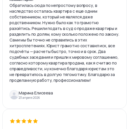
Обратилась сюда по непростому вопросу, в
наследство осталась квартира с еще одним
собственником, который не являлся даже
родственником. Нужно было как то грамотно
разойтись. Решили подать в суд о продаже квартиры и
разделить по долям, кому сколько положено по закону.
Сами мы бы точно не справились в этих
хитросплетениях. Юрист грамотно составил иск, все
подсчёты — расчеты быстро, точно и в срок. Два
судебных заседания и пришли к мировому соглашению,
согласно которому квартира продана, как я считаю по
справедливости, ну конечно благодаря юристам это
не превратилось в долгую тягомотину. Благодарю за
проделанную работу, профессионализм!
Марина Елисеева
23 апреля 2026