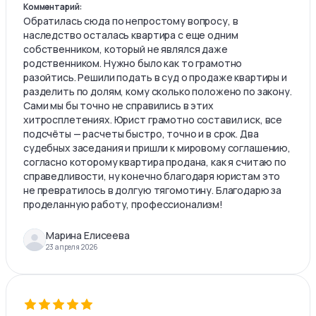
Комментарий:
Обратилась сюда по непростому вопросу, в
наследство осталась квартира с еще одним
собственником, который не являлся даже
родственником. Нужно было как то грамотно
разойтись. Решили подать в суд о продаже квартиры и
разделить по долям, кому сколько положено по закону.
Сами мы бы точно не справились в этих
хитросплетениях. Юрист грамотно составил иск, все
подсчёты — расчеты быстро, точно и в срок. Два
судебных заседания и пришли к мировому соглашению,
согласно которому квартира продана, как я считаю по
справедливости, ну конечно благодаря юристам это
не превратилось в долгую тягомотину. Благодарю за
проделанную работу, профессионализм!
Марина Елисеева
23 апреля 2026