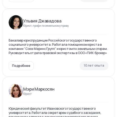
Ульвия Джавадова
Юрист, профи по земельному праву
Бакалавр юриспруденции Российского государственного
социального университета. Работала помощником юриста в
компании “Союз Маринс Групп” и юристом по земельным спорам.
Руководитель отдела правовой экспертизы в ООО «ПИК-Брокер»
10 лет опыта
Подробнее
Мэри Маркосян
Юрист
Юридический факультет Ивановского государственного
университета. Работала секретарем судебного заседания,
помощником адвоката, помощником руководителя отдела