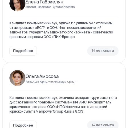
Елена Габриелян
Адвокат, медиатор, куратор проекта
Кандидат юридических наук, адвокат с дипломом с отличием,
стажировками в ЕСПЧ и ООН. Член нескольких коллегий
адвокатов. Учредитель адвокатского кабинета и советник по
правовым вопросам ООО «ПИК-Брокер»
14 лет опыта
Подробнее
Ольга Амосова
Кандидат юридических наук, юрист
Кандидат юридических наук, окончила аспирантуру и защитила
диссертацию по правовым системам в РГАИС. Руководитель
юридического отдела ООО «НПО Консультант» и старший
юрисконсульт в ManpowerGroup Russia & CIS
14 лет опыта
Подробнее