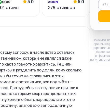
5.0
5.0
01
отзыв
279
отзывов
Нажимая на
принимаю 
персональн
стому вопросу, в наследство осталась
персонал
информац
ственником, который не являлся даже
получение из
о как то грамотно разойтись. Решили
артиры и разделить по долям, кому сколько
мы бы точно не справились в этих
рамотно составил иск, все подсчёты —
 срок. Два судебных заседания и пришли к
ласно которому квартира продана, как я
, ну конечно благодаря юристам это не
гомотину. Благодарю за проделанную