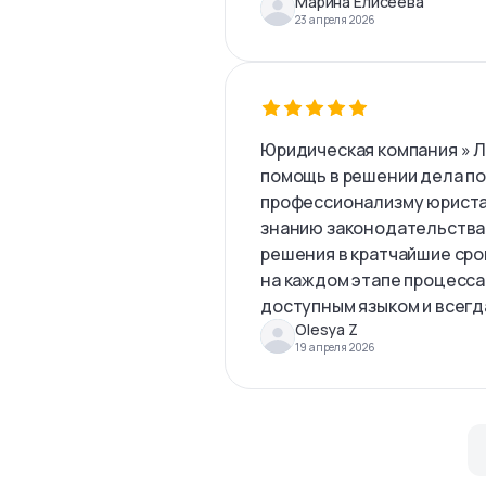
Марина Елисеева
23 апреля 2026
Юридическая компания » 
помощь в решении дела по
профессионализму юриста
знанию законодательства
решения в кратчайшие сро
на каждом этапе процесса
доступным языком и всегда
Olesya Z
19 апреля 2026