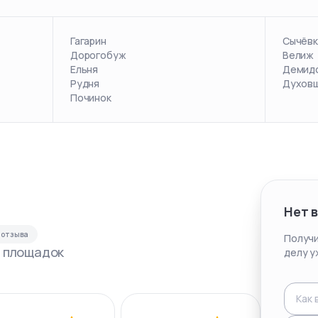
Гагарин
Сычёвк
Дорогобуж
Велиж
Ельня
Демид
Рудня
Духов
Починок
Нет 
отзыва
Получи
с площадок
делу у