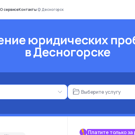
О сервисе
Контакты
Десногорск
ение юридических про
в Десногорске
Выберите услугу
Платите только за