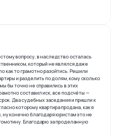
!
стому вопросу, в наследство осталась
ственником, который не являлся даже
о как то грамотно разойтись. Решили
артиры и разделить по долям, кому сколько
мы бы точно не справились в этих
рамотно составил иск, все подсчёты —
 срок. Два судебных заседания и пришли к
ласно которому квартира продана, как я
, ну конечно благодаря юристам это не
гомотину. Благодарю за проделанную
!