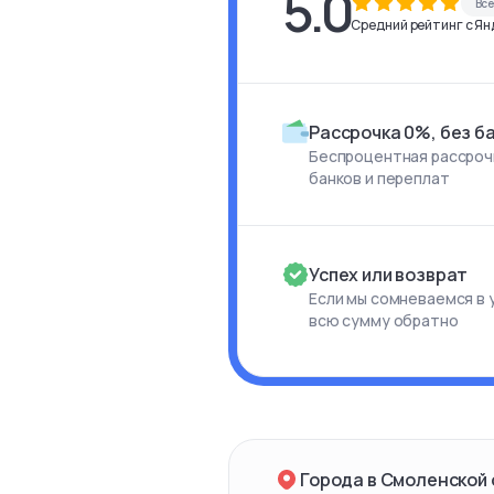
5.0
Вс
Средний рейтинг с Янд
Рассрочка 0%, без б
Беспроцентная рассрочк
банков и переплат
Успех или возврат
Если мы сомневаемся в 
всю сумму обратно
Города в Смоленской