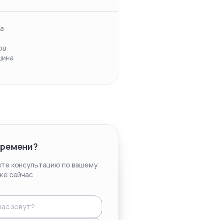
а
ов
щина
времени?
те консультацию по вашему
же сейчас