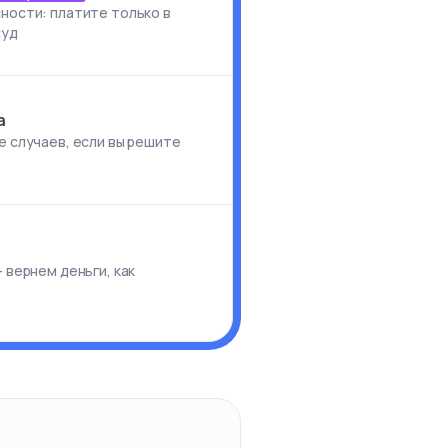
ности: платите только в
суд
а
е случаев, если вы решите
и
 вернем деньги, как