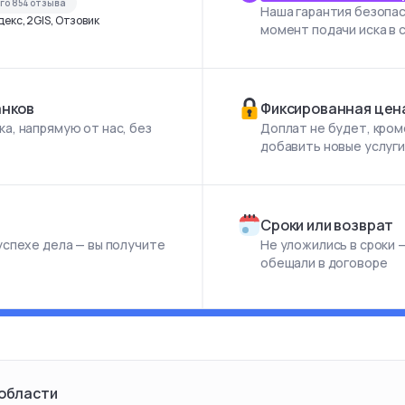
его
854
отзыва
Наша гарантия безопас
екс, 2GIS, Отзовик
момент подачи иска в 
анков
Фиксированная цен
а, напрямую от нас, без
Доплат не будет, кром
добавить новые услуг
Сроки или возврат
успехе дела — вы получите
Не уложились в сроки —
обещали в договоре
 области