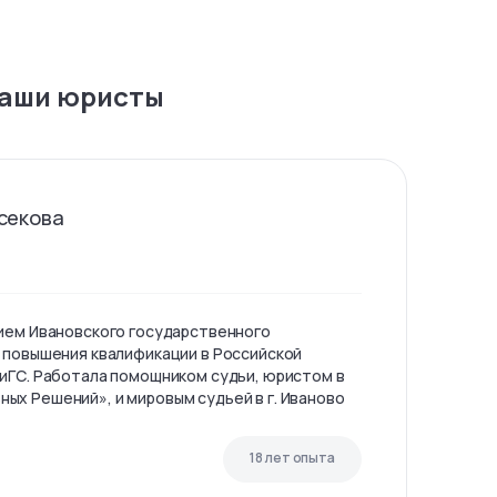
аши юристы
секова
ием Ивановского государственного
 повышения квалификации в Российской
иГС. Работала помощником судьи, юристом в
х Решений», и мировым судьей в г. Иваново
18 лет опыта