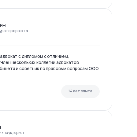
ян
куратор проекта
 адвокат с дипломом с отличием,
 Член нескольких коллегий адвокатов.
бинета и советник по правовым вопросам ООО
14 лет опыта
а
х наук, юрист