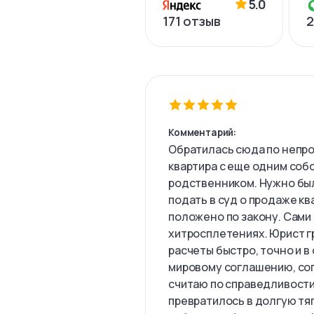
5.0
171
отзыв
2
Комментарий:
Обратилась сюда по непро
квартира с еще одним соб
родственником. Нужно был
подать в суд о продаже кв
положено по закону. Сами 
хитросплетениях. Юрист г
расчеты быстро, точно и в
мировому соглашению, сог
считаю по справедливости
превратилось в долгую тя