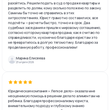
разойтись. Решили подать в суд о продаже квартиры и
разделить по долям, кому сколько положено по закону.
Сами мы бы точно не справились в этих
хитросплетениях. Юрист грамотно составил иск, все
подсчёты — расчеты быстро, точно и в срок. Два
судебных заседания и пришли к мировому соглашению,
согласно которому квартира продана, как я считаю по
справедливости, ну конечно благодаря юристам это
не превратилось в долгую тягомотину. Благодарю за
проделанную работу, профессионализм!
Марина Елисеева
23 апреля 2026
Юридическая компания » Легкое дело» оказала мне
неоценимую помощь в решении дела по алиментам на
ребенка. Благодаря профессионализму юриста,
внимательному подходу и глубокому знанию