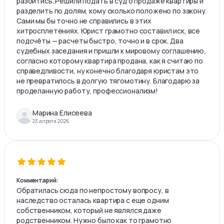
разойтись. Решили подать в суд о продаже квартиры и
разделить по долям, кому сколько положено по закону.
Сами мы бы точно не справились в этих
хитросплетениях. Юрист грамотно составил иск, все
подсчёты — расчеты быстро, точно и в срок. Два
судебных заседания и пришли к мировому соглашению,
согласно которому квартира продана, как я считаю по
справедливости, ну конечно благодаря юристам это
не превратилось в долгую тягомотину. Благодарю за
проделанную работу, профессионализм!
Марина Елисеева
23 апреля 2026
Комментарий:
Обратилась сюда по непростому вопросу, в
наследство осталась квартира с еще одним
собственником, который не являлся даже
родственником. Нужно было как то грамотно