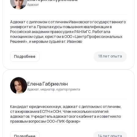
Адвокат
Адвокат с дипломом с отличием Ивановского государственного
университета. Прошла курсы повышения квалификации в
Российской академии правосудия и РАНХиГС. Работала
помощником судьи, юристом в ООО «Центр Профессиональных
Решений», и мировым судьей в г. Иваново
18 лет опыта
Подробнее
Елена Габриелян
Адвокат, медиатор, куратор проекта
Кандидат юридических наук, адвокат с дипломом с отличием,
стажировками в ЕСПЧ и ООН. Член нескольких коллегий
адвокатов. Учредитель адвокатского кабинета и советник по
правовым вопросам ООО «ПИК-Брокер»
14 лет опыта
Подробнее