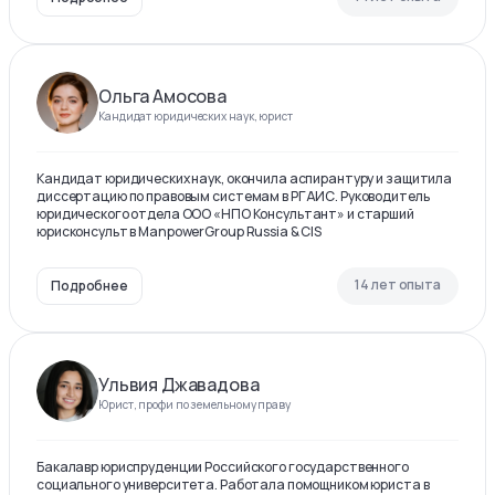
Ольга Амосова
Кандидат юридических наук, юрист
Кандидат юридических наук, окончила аспирантуру и защитила
диссертацию по правовым системам в РГАИС. Руководитель
юридического отдела ООО «НПО Консультант» и старший
юрисконсульт в ManpowerGroup Russia & CIS
14 лет опыта
Подробнее
Ульвия Джавадова
Юрист, профи по земельному праву
Бакалавр юриспруденции Российского государственного
социального университета. Работала помощником юриста в