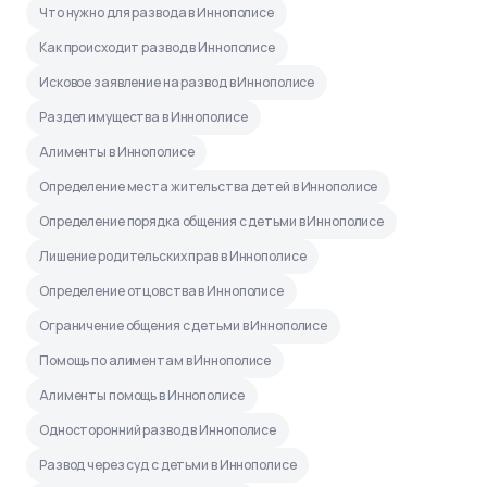
Что нужно для развода в Иннополисе
Как происходит развод в Иннополисе
Исковое заявление на развод в Иннополисе
Раздел имущества в Иннополисе
Алименты в Иннополисе
Определение места жительства детей в Иннополисе
Определение порядка общения с детьми в Иннополисе
Лишение родительских прав в Иннополисе
Определение отцовства в Иннополисе
Ограничение общения с детьми в Иннополисе
Помощь по алиментам в Иннополисе
Алименты помощь в Иннополисе
Односторонний развод в Иннополисе
Развод через суд с детьми в Иннополисе