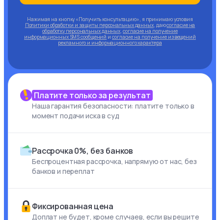
Нажимая на кнопку «Получить консультацию», я принимаю условия
Политики обработки и защиты персональных данных
, даю
согласие на
обработку персональных данных
,
согласие на получение
информационных SMS сообщений
и
согласие на получение извещений
рекламного и информационного характера
Платите только за результат
Наша гарантия безопасности: платите только в
момент подачи иска в суд
Рассрочка 0%, без банков
Беспроцентная рассрочка, напрямую от нас, без
банков и переплат
Фиксированная цена
Доплат не будет, кроме случаев, если вы решите