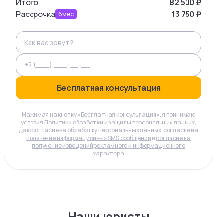
Итого
82 500
₽
Рассрочка
13 750
₽
6
мес
Бесплатная консультация
Нажимая на кнопку «Бесплатная консультация», я принимаю
условия
Политики обработки и защиты персональных данных
,
даю
согласие на обработку персональных данных
,
согласие на
получение информационных SMS сообщений
и
согласие на
получение извещений рекламного и информационного
характера
Наши юристы