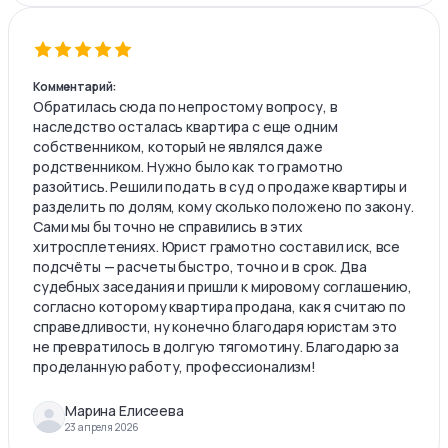
Комментарий:
Обратилась сюда по непростому вопросу, в
наследство осталась квартира с еще одним
собственником, который не являлся даже
родственником. Нужно было как то грамотно
разойтись. Решили подать в суд о продаже квартиры и
разделить по долям, кому сколько положено по закону.
Сами мы бы точно не справились в этих
хитросплетениях. Юрист грамотно составил иск, все
подсчёты — расчеты быстро, точно и в срок. Два
судебных заседания и пришли к мировому соглашению,
согласно которому квартира продана, как я считаю по
справедливости, ну конечно благодаря юристам это
не превратилось в долгую тягомотину. Благодарю за
проделанную работу, профессионализм!
Марина Елисеева
23 апреля 2026