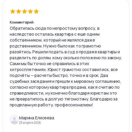
Комментарий:
Обратилась сюда по непростому вопросу, в
наследство осталась квартира с еще одним
собственником, который не являлся даже
родственником. Нужно было как то грамотно
разойтись. Решили подать в суд о продаже квартиры и
разделить по долям, кому сколько положено по закону.
Сами мы бы точно не справились в этих
хитросплетениях. Юрист грамотно составил иск, все
подсчёты — расчеты быстро, точно и в срок. Два
судебных заседания и пришли к мировому соглашению,
согласно которому квартира продана, как я считаю по
справедливости, ну конечно благодаря юристам это
не превратилось в долгую тягомотину. Благодарю за
проделанную работу, профессионализм!
Марина Елисеева
23 апреля 2026