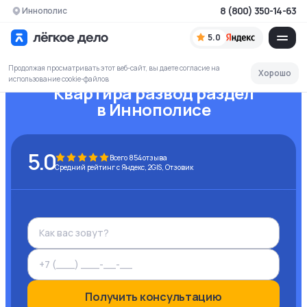
8 (800) 350-14-63
Иннополис
5.0
Продолжая просматривать этот веб-сайт, вы даете согласие на
Хорошо
использование cookie-файлов
Квартира развод раздел
в Иннополисе
5.0
Всего
854
отзыва
Средний рейтинг с Яндекс, 2GIS, Отзовик
Получить консультацию