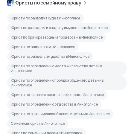
Юристы по семейному праву
Юристы по разводу в суде в Иннополисе
Юрист по разводам и разделу имущества в Иннополисе
Юрист по бракоразводным процессам в Иннополисе
Юристы по алиментам в Иннополисе
Юристы по разделу имущества в Иннополисе
Юристы по определению места жительства детей в
Иннополисе
Юристы по определению порядка общения с детьми в
Иннополисе
Юристы по лишению родительских прав в Иннополисе
Юристы по определению отцовства в Иннополисе
Юристы по ограничению общения с детьми в Иннополисе
Семейный юрист в Иннополисе
Юрист по семейным делам в Иннополисе