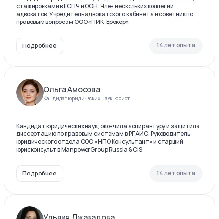
стажировками в ЕСПЧ и ООН. Член нескольких коллегий
адвокатов. Учредитель адвокатского кабинета и советник по
правовым вопросам ООО «ПИК-Брокер»
14 лет опыта
Подробнее
Ольга Амосова
Кандидат юридических наук, юрист
Кандидат юридических наук, окончила аспирантуру и защитила
диссертацию по правовым системам в РГАИС. Руководитель
юридического отдела ООО «НПО Консультант» и старший
юрисконсульт в ManpowerGroup Russia & CIS
14 лет опыта
Подробнее
Ульвия Джавадова