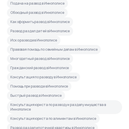
Подача на развод в Иннополисе
Обоюдный развод в Иннополисе
Как оформить развод в Иннополисе
Развод раздел детей в Иннополисе
Иск о разводе в Иннополисе
Правовая помощь по семейным делам в Иннополисе
Многодетный развод в Иннополисе
Гражданский развод в Иннополисе
Консультация по разводу в Иннополисе
Помощь при разводе в Иннополисе
Быстрый развод в Иннополисе
Консультация юриста по разводу и разделу имущества в
Иннополисе
Консультация юриста по алиментам в Иннополисе
Развод раздел ипотечной квартиры в Иннополисе