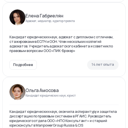
Елена Габриелян
Адвокат, медиатор, куратор проекта
Кандидат юридических наук, адвокат с дипломом с отличием,
стажировками в ЕСПЧ и ООН. Член нескольких коллегий
адвокатов. Учредитель адвокатского кабинета и советник по
правовым вопросам ООО «ПИК-Брокер»
14 лет опыта
Подробнее
Ольга Амосова
Кандидат юридических наук, юрист
Кандидат юридических наук, окончила аспирантуру и защитила
диссертацию по правовым системам в РГАИС. Руководитель
юридического отдела ООО «НПО Консультант» и старший
юрисконсульт в ManpowerGroup Russia & CIS