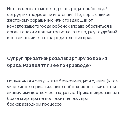
Нет, за него это может сделать родитель/опекун/
сотрудники надзорных инстанций. Подвергающийся
жестокому обращению или страдающий от
ненадлежащего ухода ребенок вправе обратиться в
органы опеки и попечительства, а те подадут судебный
иск о лишении его отца родительских прав.
Супруг приватизировал квартиру во время
брака. Разделят ли ее при разводе?
Полученная в результате безвозмездной сделки (в том
числе через приватизацию) собственность считается
личным имуществом ее владельца. Приватизированная в
браке квартира не подлежит дележу при
бракоразводном процессе.