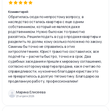
Комментарий:
Обратилась сюда по непростому вопросу, в
наследство осталась квартира с еще одним
собственником, который не являлся даже
родственником. Нужно было как то грамотно
разойтись. Решили подать в суд о продаже квартиры и
разделить по долям, кому сколько положено по закону.
Сами мы бы точно не справились в этих
хитросплетениях. Юрист грамотно составил иск, все
подсчёты — расчеты быстро, точно и в срок. Два
судебных заседания и пришли к мировому соглашению,
согласно которому квартира продана, как я считаю по
справедливости, ну конечно благодаря юристам это
не превратилось в долгую тягомотину. Благодарю за
проделанную работу, профессионализм!
Марина Елисеева
23 апреля 2026