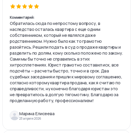
Комментарий:
Обратилась сюда по непростому вопросу, в
наследство осталась квартира с еще одним
собственником, который не являлся даже
родственником. Нужно было как то грамотно
разойтись. Решили подать в суд о продаже квартиры и
разделить по долям, кому сколько положено по закону.
Сами мы бы точно не справились в этих
хитросплетениях. Юрист грамотно составил иск, все
подсчёты — расчеты быстро, точно и в срок. Два
судебных заседания и пришли к мировому соглашению,
согласно которому квартира продана, как я считаю по
справедливости, ну конечно благодаря юристам это
не превратилось в долгую тягомотину. Благодарю за
проделанную работу, профессионализм!
Марина Елисеева
23 апреля 2026