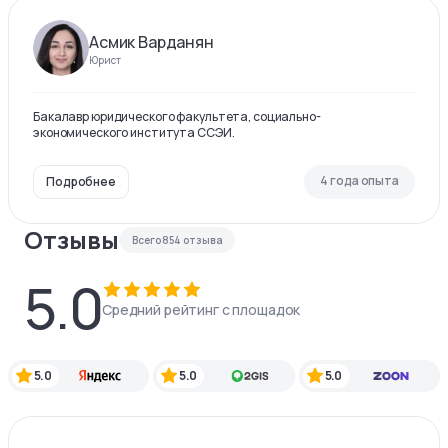
Асмик Варданян
Юрист
Бакалавр юридического факультета, социально-
экономического института ССЭИ.
4 года опыта
Подробнее
Отзывы
Всего
854
отзыва
5.0
Средний рейтинг с площадок
5.0
5.0
5.0