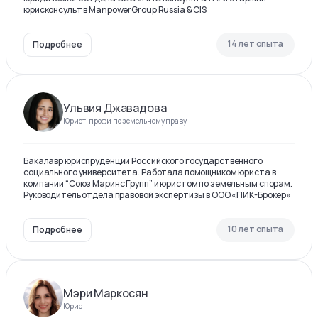
юрисконсульт в ManpowerGroup Russia & CIS
14 лет опыта
Подробнее
Ульвия Джавадова
Юрист, профи по земельному праву
Бакалавр юриспруденции Российского государственного
социального университета. Работала помощником юриста в
компании “Союз Маринс Групп” и юристом по земельным спорам.
Руководитель отдела правовой экспертизы в ООО «ПИК-Брокер»
10 лет опыта
Подробнее
Мэри Маркосян
Юрист