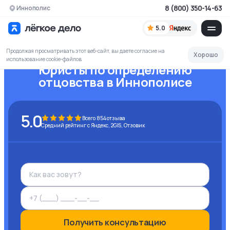
8 (800) 350-14-63
Иннополис
5.0
Продолжая просматривать этот веб-сайт, вы даете согласие на
Хорошо
использование cookie-файлов
Юристы по определению
отцовства
в Иннополисе
5.0
Всего
854
отзыва
Средний рейтинг с Яндекс, 2GIS, Отзовик
Получить консультацию