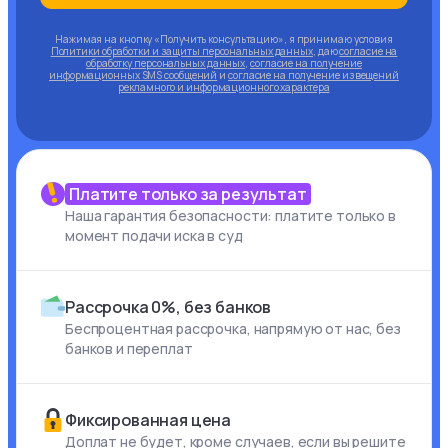
Нажимая на кнопку «Получить консультацию», я принимаю условия
Политики обработки и защиты персональных данных
, даю
согласие на
обработку персональных данных
,
согласие на получение
информационных SMS сообщений
и
согласие на получение извещений
рекламного и информационного характера
Платите только за результат
Наша гарантия безопасности: платите только в
момент подачи иска в суд
Рассрочка 0%, без банков
Беспроцентная рассрочка, напрямую от нас, без
банков и переплат
Фиксированная цена
Доплат не будет, кроме случаев, если вы решите