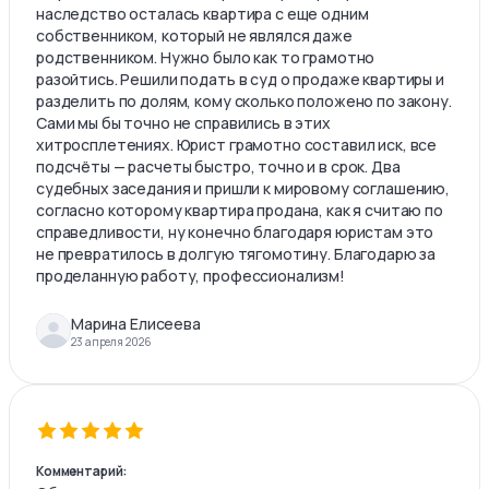
наследство осталась квартира с еще одним
собственником, который не являлся даже
родственником. Нужно было как то грамотно
разойтись. Решили подать в суд о продаже квартиры и
разделить по долям, кому сколько положено по закону.
Сами мы бы точно не справились в этих
хитросплетениях. Юрист грамотно составил иск, все
подсчёты — расчеты быстро, точно и в срок. Два
судебных заседания и пришли к мировому соглашению,
согласно которому квартира продана, как я считаю по
справедливости, ну конечно благодаря юристам это
не превратилось в долгую тягомотину. Благодарю за
проделанную работу, профессионализм!
Марина Елисеева
23 апреля 2026
Комментарий: