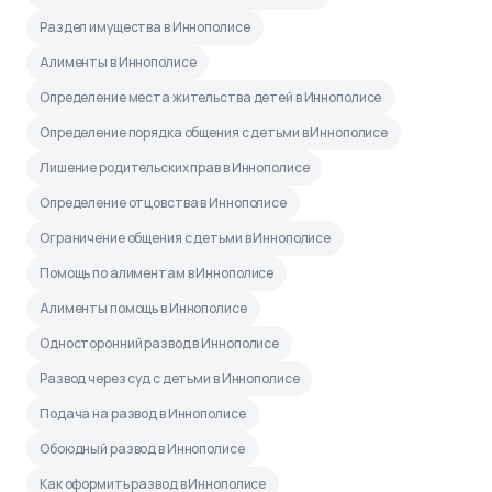
Раздел имущества в Иннополисе
Алименты в Иннополисе
Определение места жительства детей в Иннополисе
Определение порядка общения с детьми в Иннополисе
Лишение родительских прав в Иннополисе
Определение отцовства в Иннополисе
Ограничение общения с детьми в Иннополисе
Помощь по алиментам в Иннополисе
Алименты помощь в Иннополисе
Односторонний развод в Иннополисе
Развод через суд с детьми в Иннополисе
Подача на развод в Иннополисе
Обоюдный развод в Иннополисе
Как оформить развод в Иннополисе