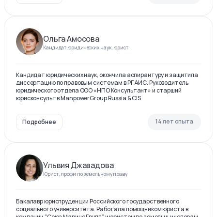
Ольга Амосова
Кандидат юридических наук, юрист
Кандидат юридических наук, окончила аспирантуру и защитила
диссертацию по правовым системам в РГАИС. Руководитель
юридического отдела ООО «НПО Консультант» и старший
юрисконсульт в ManpowerGroup Russia & CIS
14 лет опыта
Подробнее
Ульвия Джавадова
Юрист, профи по земельному праву
Бакалавр юриспруденции Российского государственного
социального университета. Работала помощником юриста в
компании “Союз Маринс Групп” и юристом по земельным спорам.