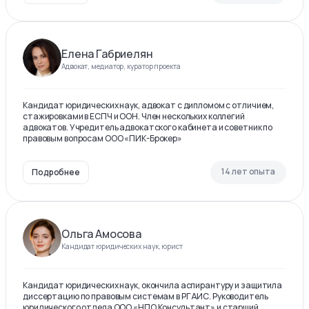
Елена Габриелян
Адвокат, медиатор, куратор проекта
Кандидат юридических наук, адвокат с дипломом с отличием,
стажировками в ЕСПЧ и ООН. Член нескольких коллегий
адвокатов. Учредитель адвокатского кабинета и советник по
правовым вопросам ООО «ПИК-Брокер»
14 лет опыта
Подробнее
Ольга Амосова
Кандидат юридических наук, юрист
Кандидат юридических наук, окончила аспирантуру и защитила
диссертацию по правовым системам в РГАИС. Руководитель
юридического отдела ООО «НПО Консультант» и старший