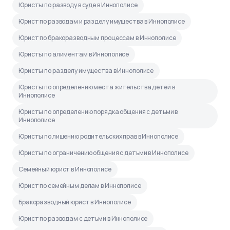
Юристы по разводу в суде в Иннополисе
Юрист по разводам и разделу имущества в Иннополисе
Юрист по бракоразводным процессам в Иннополисе
Юристы по алиментам в Иннополисе
Юристы по разделу имущества в Иннополисе
Юристы по определению места жительства детей в
Иннополисе
Юристы по определению порядка общения с детьми в
Иннополисе
Юристы по лишению родительских прав в Иннополисе
Юристы по ограничению общения с детьми в Иннополисе
Семейный юрист в Иннополисе
Юрист по семейным делам в Иннополисе
Бракоразводный юрист в Иннополисе
Юрист по разводам с детьми в Иннополисе