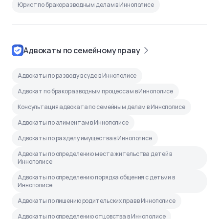
Юрист по бракоразводным делам в Иннополисе
Адвокаты по семейному праву
Адвокаты по разводу в суде в Иннополисе
Адвокат по бракоразводным процессам в Иннополисе
Консультация адвоката по семейным делам в Иннополисе
Адвокаты по алиментам в Иннополисе
Адвокаты по разделу имущества в Иннополисе
Адвокаты по определению места жительства детей в
Иннополисе
Адвокаты по определению порядка общения с детьми в
Иннополисе
Адвокаты по лишению родительских прав в Иннополисе
Адвокаты по определению отцовства в Иннополисе