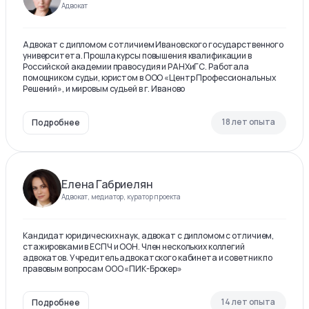
Адвокат
Адвокат с дипломом с отличием Ивановского государственного
университета. Прошла курсы повышения квалификации в
Российской академии правосудия и РАНХиГС. Работала
помощником судьи, юристом в ООО «Центр Профессиональных
Решений», и мировым судьей в г. Иваново
18 лет опыта
Подробнее
Елена Габриелян
Адвокат, медиатор, куратор проекта
Кандидат юридических наук, адвокат с дипломом с отличием,
стажировками в ЕСПЧ и ООН. Член нескольких коллегий
адвокатов. Учредитель адвокатского кабинета и советник по
правовым вопросам ООО «ПИК-Брокер»
14 лет опыта
Подробнее