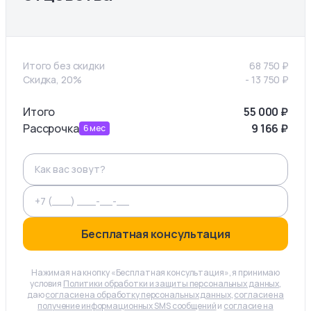
Итого без скидки
68 750
₽
Скидка, 20%
-
13 750
₽
Итого
55 000
₽
Рассрочка
9 166
₽
6
мес
Бесплатная консультация
Нажимая на кнопку «Бесплатная консультация», я принимаю
условия
Политики обработки и защиты персональных данных
,
даю
согласие на обработку персональных данных
,
согласие на
получение информационных SMS сообщений
и
согласие на