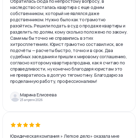
Обратилась сюда по непростому вопросу, в
наследство осталась квартира с еще одним
собственником, который не являлся даже
родственником. Нужно было как то грамотно
разойтись. Решили подать в суд о продаже квартиры и
разделить по долям, кому сколько положено по закону.
Сами мы бы точно не справились в этих
хитросплетениях. Юрист грамотно составил иск, все
подсчёты — расчеты быстро, точно и в срок. Два
судебных заседания и пришли к мировому соглашению,
согласно которому квартира продана, как я считаю по
справедливости, ну конечно благодаря юристам это
не превратилось в долгую тягомотину. Благодарю за
проделанную работу, профессионализм!
Марина Елисеева
23 апреля 2026
Юридическая компания » Легкое дело» оказала мне