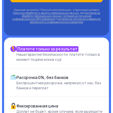
Нажимая на кнопку «Получить консультацию», я принимаю условия
Политики обработки и защиты персональных данных
, даю
согласие на
обработку персональных данных
,
согласие на получение
информационных SMS сообщений
и
согласие на получение извещений
рекламного и информационного характера
Платите только за результат
Наша гарантия безопасности: платите только в
момент подачи иска в суд
Рассрочка 0%, без банков
Беспроцентная рассрочка, напрямую от нас, без
банков и переплат
Фиксированная цена
Доплат не будет, кроме случаев, если вы решите