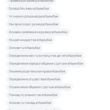
Правильный развод в Ишимбае
Развод без жены в Ишимбае
Что нужно для развода в Ишимбае
Как происходит развод в Ишимбае
Исковое заявление на развод в Ишимбае
Раздел имущества в Ишимбае
Алименты в Ишимбае
Определение места жительства детей в Ишимбае
Определение порядка общения с детьми в Ишимбае
Лишение родительских прав в Ишимбае
Определение отцовства в Ишимбае
Ограничение общения с детьми в Ишимбае
Помощь по алиментам в Ишимбае
Алименты помощь в Ишимбае