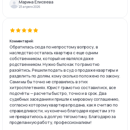
Марина Елисеева
23 апреля 2026
Комментарий:
Обратилась сюда по непростому вопросу, в
наследство осталась квартира с еще одним
собственником, который не являлся даже
родственником. Нужно было как то грамотно
разойтись. Решили подать в суд о продаже квартиры и
разделить по долям, кому сколько положено по закону.
Сами мы бы точно не справились в этих
хитросплетениях. Юрист грамотно составил иск, все
подсчёты — расчеты быстро, точно и в срок. Два
судебных заседания и пришли к мировому соглашению,
согласно которому квартира продана, как я считаю по
справедливости, ну конечно благодаря юристам это
не превратилось в долгую тягомотину. Благодарю за
проделанную работу, профессионализм!