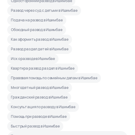
Односторонний развод в Ишимбае
Развод через суд с детьми в Ишимбае
Подача на развод в Ишимбае
Обоюдный развод в Ишимбае
Как оформить развод в Ишимбае
Развод раздел детей в Ишимбае
Иск о разводе в Ишимбае
Квартира развод раздел в Ишимбае
Правовая помощь по семейным делам в Ишимбае
Многодетный развод в Ишимбае
Гражданский развод в Ишимбае
Консультация по разводу в Ишимбае
Помощь при разводе в Ишимбае
Быстрый развод в Ишимбае