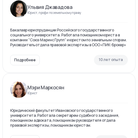
Ульвия Джавадова
Юрист, профи по земельному праву
Бакалавр юриспруденции Российского государственного
социального университета. Работала помощником юриста в
компании “Союз Маринс Групп” и юристом по земельным спорам.
Руководитель отдела правовой экспертизы в ООО «ПИК-Брокер»
10 лет опыта
Подробнее
Мэри Маркосян
Юрист
Юридический факультет Ивановского государственного
университета. Работала секретарем судебного заседания,
помощником адвоката, помощником руководителя отдела
правовой экспертизы, помощником юристом.