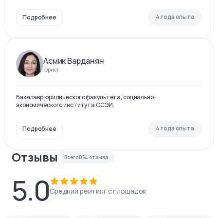
4 года опыта
Подробнее
Асмик Варданян
Юрист
Бакалавр юридического факультета, социально-
экономического института ССЭИ.
4 года опыта
Подробнее
Отзывы
Всего
854
отзыва
5.0
Средний рейтинг с площадок