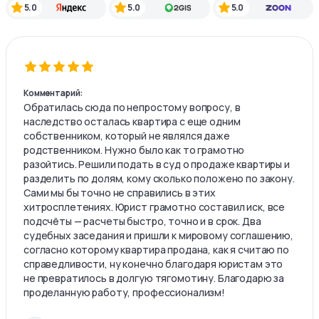
5.0
5.0
5.0
Комментарий:
Обратилась сюда по непростому вопросу, в
наследство осталась квартира с еще одним
собственником, который не являлся даже
родственником. Нужно было как то грамотно
разойтись. Решили подать в суд о продаже квартиры и
разделить по долям, кому сколько положено по закону.
Сами мы бы точно не справились в этих
хитросплетениях. Юрист грамотно составил иск, все
подсчёты — расчеты быстро, точно и в срок. Два
судебных заседания и пришли к мировому соглашению,
согласно которому квартира продана, как я считаю по
справедливости, ну конечно благодаря юристам это
не превратилось в долгую тягомотину. Благодарю за
проделанную работу, профессионализм!