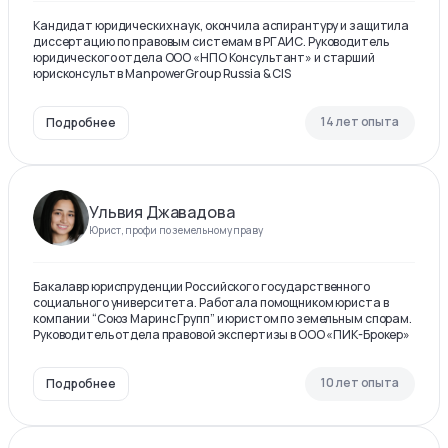
Кандидат юридических наук, окончила аспирантуру и защитила
диссертацию по правовым системам в РГАИС. Руководитель
юридического отдела ООО «НПО Консультант» и старший
юрисконсульт в ManpowerGroup Russia & CIS
14 лет опыта
Подробнее
Ульвия Джавадова
Юрист, профи по земельному праву
Бакалавр юриспруденции Российского государственного
социального университета. Работала помощником юриста в
компании “Союз Маринс Групп” и юристом по земельным спорам.
Руководитель отдела правовой экспертизы в ООО «ПИК-Брокер»
10 лет опыта
Подробнее