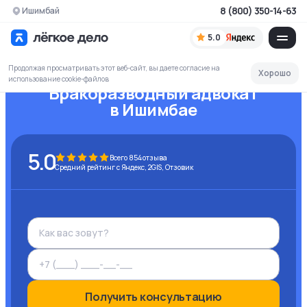
8 (800) 350-14-63
Ишимбай
5.0
Продолжая просматривать этот веб-сайт, вы даете согласие на
Хорошо
использование cookie-файлов
Бракоразводный адвокат
в Ишимбае
5.0
Всего
854
отзыва
Средний рейтинг с Яндекс, 2GIS, Отзовик
Получить консультацию