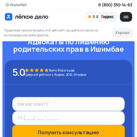
8 (800) 350-14-63
Ишимбай
5.0
Продолжая просматривать этот веб-сайт, вы даете согласие на
Хорошо
использование cookie-файлов
Адвокаты по лишению
родительских прав
в Ишимбае
5.0
Всего
854
отзыва
Средний рейтинг с Яндекс, 2GIS, Отзовик
Получить консультацию