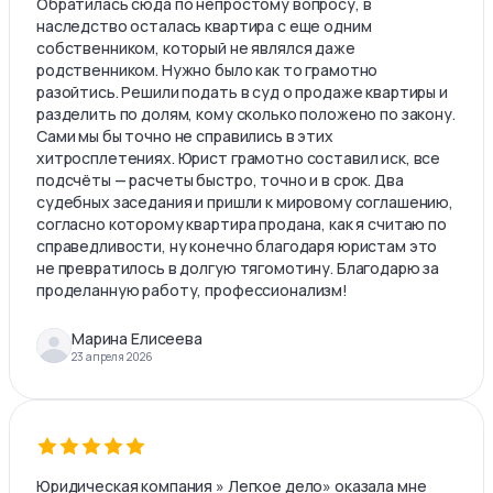
Обратилась сюда по непростому вопросу, в
наследство осталась квартира с еще одним
собственником, который не являлся даже
родственником. Нужно было как то грамотно
разойтись. Решили подать в суд о продаже квартиры и
разделить по долям, кому сколько положено по закону.
Сами мы бы точно не справились в этих
хитросплетениях. Юрист грамотно составил иск, все
подсчёты — расчеты быстро, точно и в срок. Два
судебных заседания и пришли к мировому соглашению,
согласно которому квартира продана, как я считаю по
справедливости, ну конечно благодаря юристам это
не превратилось в долгую тягомотину. Благодарю за
проделанную работу, профессионализм!
Марина Елисеева
23 апреля 2026
Юридическая компания » Легкое дело» оказала мне