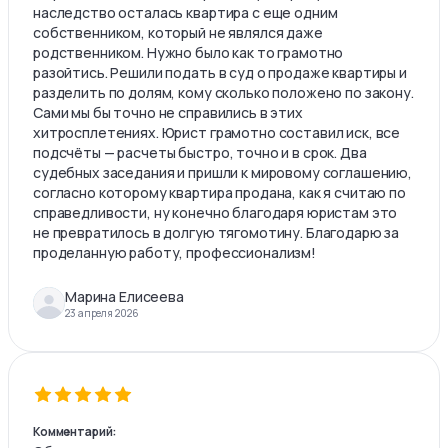
наследство осталась квартира с еще одним
собственником, который не являлся даже
родственником. Нужно было как то грамотно
разойтись. Решили подать в суд о продаже квартиры и
разделить по долям, кому сколько положено по закону.
Сами мы бы точно не справились в этих
хитросплетениях. Юрист грамотно составил иск, все
подсчёты — расчеты быстро, точно и в срок. Два
судебных заседания и пришли к мировому соглашению,
согласно которому квартира продана, как я считаю по
справедливости, ну конечно благодаря юристам это
не превратилось в долгую тягомотину. Благодарю за
проделанную работу, профессионализм!
Марина Елисеева
23 апреля 2026
Комментарий: