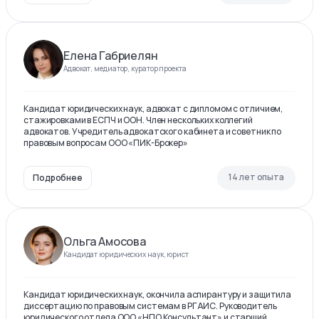
Елена Габриелян
Адвокат, медиатор, куратор проекта
Кандидат юридических наук, адвокат с дипломом с отличием,
стажировками в ЕСПЧ и ООН. Член нескольких коллегий
адвокатов. Учредитель адвокатского кабинета и советник по
правовым вопросам ООО «ПИК-Брокер»
14 лет опыта
Подробнее
Ольга Амосова
Кандидат юридических наук, юрист
Кандидат юридических наук, окончила аспирантуру и защитила
диссертацию по правовым системам в РГАИС. Руководитель
юридического отдела ООО «НПО Консультант» и старший