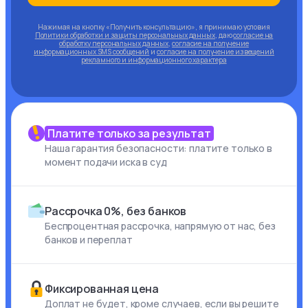
Нажимая на кнопку «Получить консультацию», я принимаю условия
Политики обработки и защиты персональных данных
, даю
согласие на
обработку персональных данных
,
согласие на получение
информационных SMS сообщений
и
согласие на получение извещений
рекламного и информационного характера
Платите только за результат
Наша гарантия безопасности: платите только в
момент подачи иска в суд
Рассрочка 0%, без банков
Беспроцентная рассрочка, напрямую от нас, без
банков и переплат
Фиксированная цена
Доплат не будет, кроме случаев, если вы решите