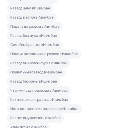
Развод цена в Ишимбае
Развод в загсе в Ишимбае
Подача на развод в Ишимбае
Развод без мужа в Ишимбае
Семейный развод в Ишимбае
Подача заявления на развод в Ишимбае
Развод в мировом суде в Ишимбае
Правильный развод в Ишимбае
Развод без жены в Ишимбае
Что нужно для развода в Ишимбае
Как происходит развод в Ишимбае
Исковое заявление на развод в Ишимбае
Раздел имущества в Ишимбае
Алименты в Ишимбае