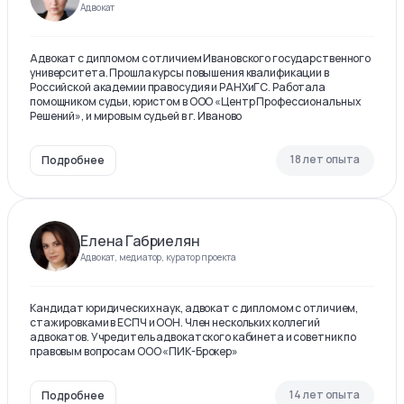
Адвокат
Адвокат с дипломом с отличием Ивановского государственного
университета. Прошла курсы повышения квалификации в
Российской академии правосудия и РАНХиГС. Работала
помощником судьи, юристом в ООО «Центр Профессиональных
Решений», и мировым судьей в г. Иваново
18 лет опыта
Подробнее
Елена Габриелян
Адвокат, медиатор, куратор проекта
Кандидат юридических наук, адвокат с дипломом с отличием,
стажировками в ЕСПЧ и ООН. Член нескольких коллегий
адвокатов. Учредитель адвокатского кабинета и советник по
правовым вопросам ООО «ПИК-Брокер»
14 лет опыта
Подробнее