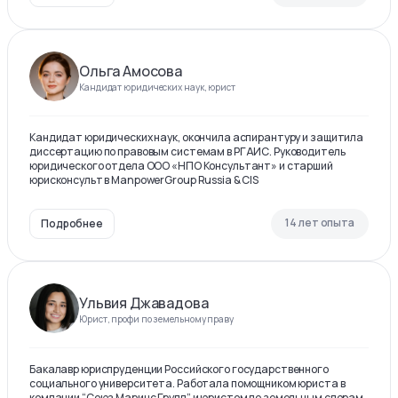
Ольга Амосова
Кандидат юридических наук, юрист
Кандидат юридических наук, окончила аспирантуру и защитила
диссертацию по правовым системам в РГАИС. Руководитель
юридического отдела ООО «НПО Консультант» и старший
юрисконсульт в ManpowerGroup Russia & CIS
14 лет опыта
Подробнее
Ульвия Джавадова
Юрист, профи по земельному праву
Бакалавр юриспруденции Российского государственного
социального университета. Работала помощником юриста в
компании “Союз Маринс Групп” и юристом по земельным спорам.