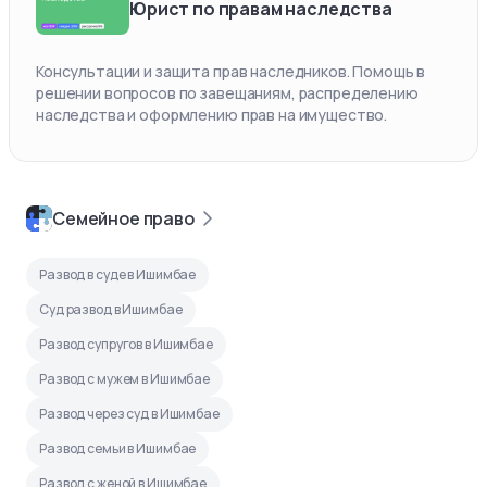
Юрист по правам наследства
Консультации и защита прав наследников. Помощь в
решении вопросов по завещаниям, распределению
наследства и оформлению прав на имущество.
Семейное право
Развод в суде в Ишимбае
Суд развод в Ишимбае
Развод супругов в Ишимбае
Развод с мужем в Ишимбае
Развод через суд в Ишимбае
Развод семьи в Ишимбае
Развод с женой в Ишимбае