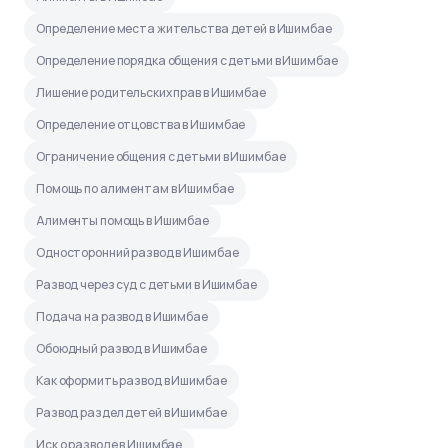
Определение места жительства детей в Ишимбае
Определение порядка общения с детьми в Ишимбае
Лишение родительских прав в Ишимбае
Определение отцовства в Ишимбае
Ограничение общения с детьми в Ишимбае
Помощь по алиментам в Ишимбае
Алименты помощь в Ишимбае
Односторонний развод в Ишимбае
Развод через суд с детьми в Ишимбае
Подача на развод в Ишимбае
Обоюдный развод в Ишимбае
Как оформить развод в Ишимбае
Развод раздел детей в Ишимбае
Иск о разводе в Ишимбае