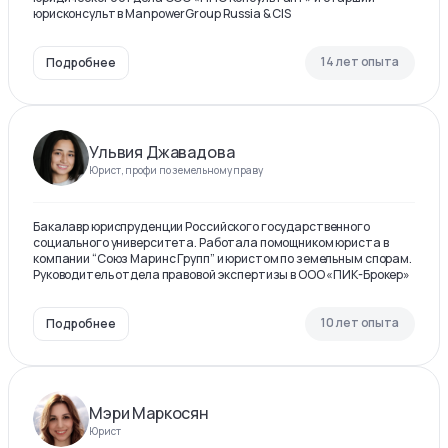
юрисконсульт в ManpowerGroup Russia & CIS
14 лет опыта
Подробнее
Ульвия Джавадова
Юрист, профи по земельному праву
Бакалавр юриспруденции Российского государственного
социального университета. Работала помощником юриста в
компании “Союз Маринс Групп” и юристом по земельным спорам.
Руководитель отдела правовой экспертизы в ООО «ПИК-Брокер»
10 лет опыта
Подробнее
Мэри Маркосян
Юрист