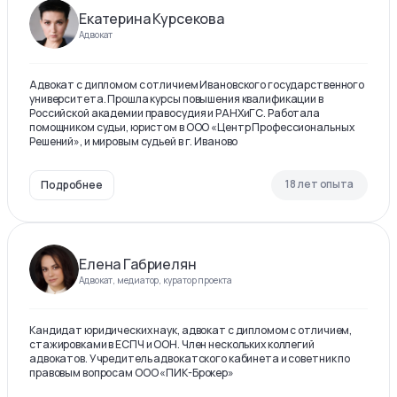
Екатерина Курсекова
Адвокат
Адвокат с дипломом с отличием Ивановского государственного
университета. Прошла курсы повышения квалификации в
Российской академии правосудия и РАНХиГС. Работала
помощником судьи, юристом в ООО «Центр Профессиональных
Решений», и мировым судьей в г. Иваново
18 лет опыта
Подробнее
Елена Габриелян
Адвокат, медиатор, куратор проекта
Кандидат юридических наук, адвокат с дипломом с отличием,
стажировками в ЕСПЧ и ООН. Член нескольких коллегий
адвокатов. Учредитель адвокатского кабинета и советник по
правовым вопросам ООО «ПИК-Брокер»