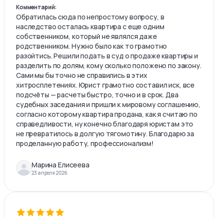
Комментарий:
Обратилась сюда по непростому вопросу, в
наследство осталась квартира с еще одним
собственником, который не являлся даже
родственником. Нужно было как то грамотно
разойтись. Решили подать в суд о продаже квартиры и
разделить по долям, кому сколько положено по закону.
Сами мы бы точно не справились в этих
хитросплетениях. Юрист грамотно составил иск, все
подсчёты — расчеты быстро, точно и в срок. Два
судебных заседания и пришли к мировому соглашению,
согласно которому квартира продана, как я считаю по
справедливости, ну конечно благодаря юристам это
не превратилось в долгую тягомотину. Благодарю за
проделанную работу, профессионализм!
Марина Елисеева
23 апреля 2026