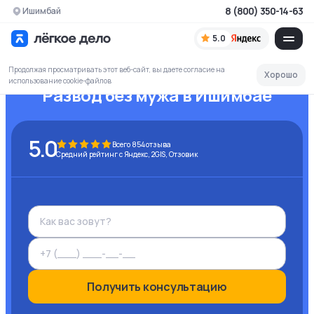
8 (800) 350-14-63
Ишимбай
5.0
Продолжая просматривать этот веб-сайт, вы даете согласие на
Хорошо
использование cookie-файлов
Развод без мужа
в Ишимбае
5.0
Всего
854
отзыва
Средний рейтинг с Яндекс, 2GIS, Отзовик
Получить консультацию