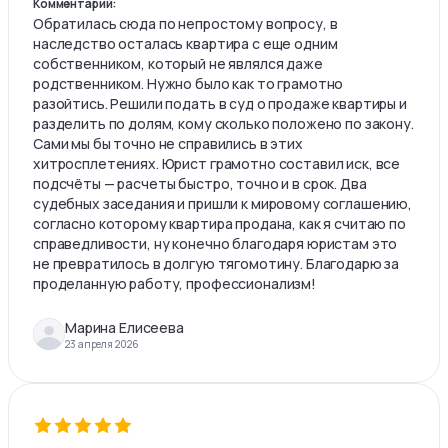
Комментарий:
Обратилась сюда по непростому вопросу, в
наследство осталась квартира с еще одним
собственником, который не являлся даже
родственником. Нужно было как то грамотно
разойтись. Решили подать в суд о продаже квартиры и
разделить по долям, кому сколько положено по закону.
Сами мы бы точно не справились в этих
хитросплетениях. Юрист грамотно составил иск, все
подсчёты — расчеты быстро, точно и в срок. Два
судебных заседания и пришли к мировому соглашению,
согласно которому квартира продана, как я считаю по
справедливости, ну конечно благодаря юристам это
не превратилось в долгую тягомотину. Благодарю за
проделанную работу, профессионализм!
Марина Елисеева
23 апреля 2026