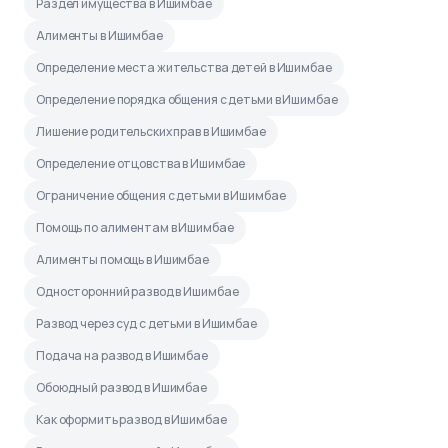
Раздел имущества в Ишимбае
Алименты в Ишимбае
Определение места жительства детей в Ишимбае
Определение порядка общения с детьми в Ишимбае
Лишение родительских прав в Ишимбае
Определение отцовства в Ишимбае
Ограничение общения с детьми в Ишимбае
Помощь по алиментам в Ишимбае
Алименты помощь в Ишимбае
Односторонний развод в Ишимбае
Развод через суд с детьми в Ишимбае
Подача на развод в Ишимбае
Обоюдный развод в Ишимбае
Как оформить развод в Ишимбае