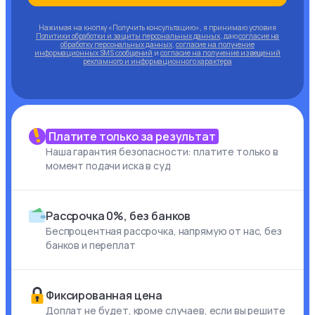
Нажимая на кнопку «Получить консультацию», я принимаю условия
Политики обработки и защиты персональных данных
, даю
согласие на
обработку персональных данных
,
согласие на получение
информационных SMS сообщений
и
согласие на получение извещений
рекламного и информационного характера
Платите только за результат
Наша гарантия безопасности: платите только в
момент подачи иска в суд
Рассрочка 0%, без банков
Беспроцентная рассрочка, напрямую от нас, без
банков и переплат
Фиксированная цена
Доплат не будет, кроме случаев, если вы решите