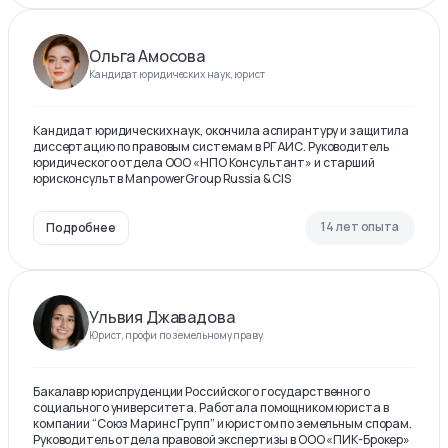
Ольга Амосова
Кандидат юридических наук, юрист
Кандидат юридических наук, окончила аспирантуру и защитила
диссертацию по правовым системам в РГАИС. Руководитель
юридического отдела ООО «НПО Консультант» и старший
юрисконсульт в ManpowerGroup Russia & CIS
14 лет опыта
Подробнее
Ульвия Джавадова
Юрист, профи по земельному праву
Бакалавр юриспруденции Российского государственного
социального университета. Работала помощником юриста в
компании “Союз Маринс Групп” и юристом по земельным спорам.
Руководитель отдела правовой экспертизы в ООО «ПИК-Брокер»