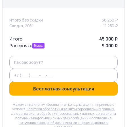
Итого без скидки
56 250
₽
Скидка, 20%
-
11 250
₽
Итого
45 000
₽
Рассрочка
9 000
₽
5
мес
Бесплатная консультация
Нажимая на кнопку «Бесплатная консультация», я принимаю
условия
Политики обработки и защиты персональных данных
,
даю
согласие на обработку персональных данных
,
согласие на
получение информационных SMS сообщений
и
согласие на
получение извещений рекламного и информационного