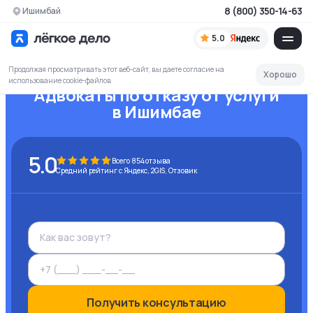
8 (800) 350-14-63
Ишимбай
5.0
Продолжая просматривать этот веб-сайт, вы даете согласие на
Хорошо
использование cookie-файлов
Адвокаты по отказу от услуги
в Ишимбае
5.0
Всего
854
отзыва
Средний рейтинг с Яндекс, 2GIS, Отзовик
Получить консультацию