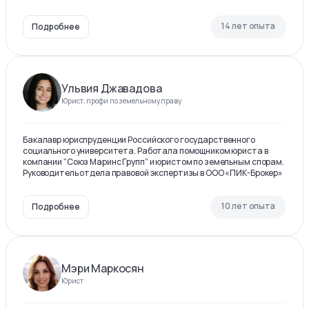
14 лет опыта
Подробнее
Ульвия Джавадова
Юрист, профи по земельному праву
Бакалавр юриспруденции Российского государственного
социального университета. Работала помощником юриста в
компании “Союз Маринс Групп” и юристом по земельным спорам.
Руководитель отдела правовой экспертизы в ООО «ПИК-Брокер»
10 лет опыта
Подробнее
Мэри Маркосян
Юрист