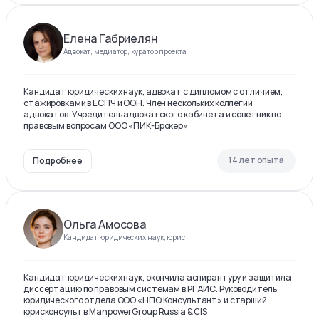
Елена Габриелян
Адвокат, медиатор, куратор проекта
Кандидат юридических наук, адвокат с дипломом с отличием,
стажировками в ЕСПЧ и ООН. Член нескольких коллегий
адвокатов. Учредитель адвокатского кабинета и советник по
правовым вопросам ООО «ПИК-Брокер»
14 лет опыта
Подробнее
Ольга Амосова
Кандидат юридических наук, юрист
Кандидат юридических наук, окончила аспирантуру и защитила
диссертацию по правовым системам в РГАИС. Руководитель
юридического отдела ООО «НПО Консультант» и старший
юрисконсульт в ManpowerGroup Russia & CIS