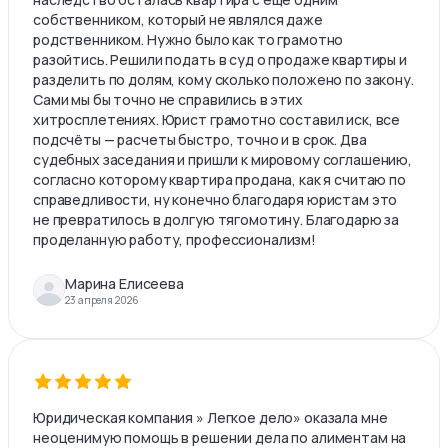
собственником, который не являлся даже
родственником. Нужно было как то грамотно
разойтись. Решили подать в суд о продаже квартиры и
разделить по долям, кому сколько положено по закону.
Сами мы бы точно не справились в этих
хитросплетениях. Юрист грамотно составил иск, все
подсчёты — расчеты быстро, точно и в срок. Два
судебных заседания и пришли к мировому соглашению,
согласно которому квартира продана, как я считаю по
справедливости, ну конечно благодаря юристам это
не превратилось в долгую тягомотину. Благодарю за
проделанную работу, профессионализм!
Марина Елисеева
23 апреля 2026
Юридическая компания » Легкое дело» оказала мне
неоценимую помощь в решении дела по алиментам на