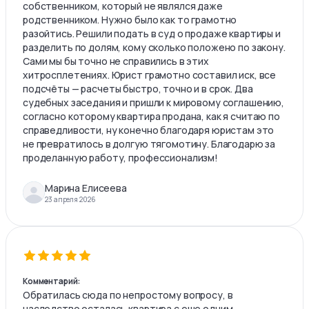
собственником, который не являлся даже
родственником. Нужно было как то грамотно
разойтись. Решили подать в суд о продаже квартиры и
разделить по долям, кому сколько положено по закону.
Сами мы бы точно не справились в этих
хитросплетениях. Юрист грамотно составил иск, все
подсчёты — расчеты быстро, точно и в срок. Два
судебных заседания и пришли к мировому соглашению,
согласно которому квартира продана, как я считаю по
справедливости, ну конечно благодаря юристам это
не превратилось в долгую тягомотину. Благодарю за
проделанную работу, профессионализм!
Марина Елисеева
23 апреля 2026
Комментарий:
Обратилась сюда по непростому вопросу, в
наследство осталась квартира с еще одним