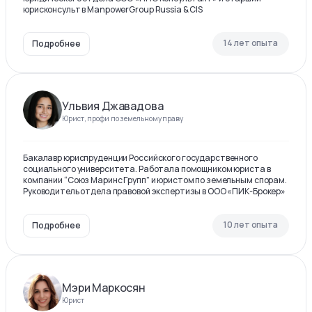
юрисконсульт в ManpowerGroup Russia & CIS
14 лет опыта
Подробнее
Ульвия Джавадова
Юрист, профи по земельному праву
Бакалавр юриспруденции Российского государственного
социального университета. Работала помощником юриста в
компании “Союз Маринс Групп” и юристом по земельным спорам.
Руководитель отдела правовой экспертизы в ООО «ПИК-Брокер»
10 лет опыта
Подробнее
Мэри Маркосян
Юрист