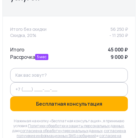
Итого без скидки
56 250
₽
Скидка, 20%
-
11 250
₽
Итого
45 000
₽
Рассрочка
9 000
₽
5
мес
Бесплатная консультация
Нажимая на кнопку «Бесплатная консультация», я принимаю
условия
Политики обработки и защиты персональных данных
,
даю
согласие на обработку персональных данных
,
согласие на
получение информационных SMS сообщений
и
согласие на