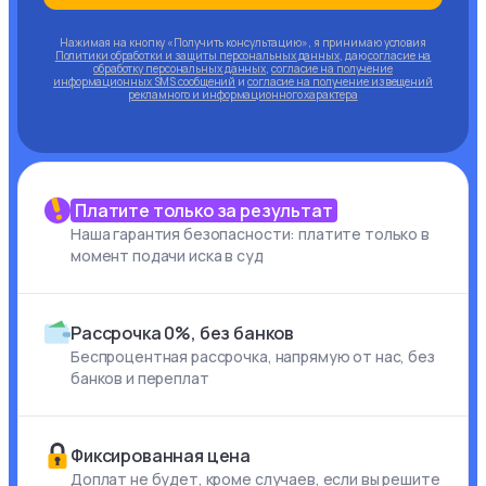
Нажимая на кнопку «Получить консультацию», я принимаю условия
Политики обработки и защиты персональных данных
, даю
согласие на
обработку персональных данных
,
согласие на получение
информационных SMS сообщений
и
согласие на получение извещений
рекламного и информационного характера
Платите только за результат
Наша гарантия безопасности: платите только в
момент подачи иска в суд
Рассрочка 0%, без банков
Беспроцентная рассрочка, напрямую от нас, без
банков и переплат
Фиксированная цена
Доплат не будет, кроме случаев, если вы решите