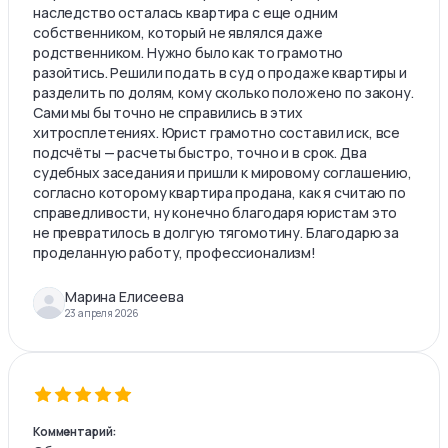
наследство осталась квартира с еще одним
собственником, который не являлся даже
родственником. Нужно было как то грамотно
разойтись. Решили подать в суд о продаже квартиры и
разделить по долям, кому сколько положено по закону.
Сами мы бы точно не справились в этих
хитросплетениях. Юрист грамотно составил иск, все
подсчёты — расчеты быстро, точно и в срок. Два
судебных заседания и пришли к мировому соглашению,
согласно которому квартира продана, как я считаю по
справедливости, ну конечно благодаря юристам это
не превратилось в долгую тягомотину. Благодарю за
проделанную работу, профессионализм!
Марина Елисеева
23 апреля 2026
Комментарий: