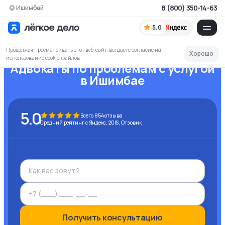
8 (800) 350-14-63
Ишимбай
5.0
Продолжая просматривать этот веб-сайт, вы даете согласие на
Хорошо
использование cookie-файлов
Адвокаты по проблемам с услугой
в Ишимбае
5.0
Всего
854
отзыва
Средний рейтинг с Яндекс, 2GIS, Отзовик
Получить консультацию