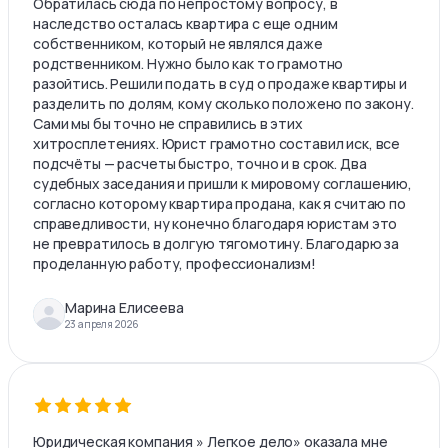
Обратилась сюда по непростому вопросу, в
наследство осталась квартира с еще одним
собственником, который не являлся даже
родственником. Нужно было как то грамотно
разойтись. Решили подать в суд о продаже квартиры и
разделить по долям, кому сколько положено по закону.
Сами мы бы точно не справились в этих
хитросплетениях. Юрист грамотно составил иск, все
подсчёты — расчеты быстро, точно и в срок. Два
судебных заседания и пришли к мировому соглашению,
согласно которому квартира продана, как я считаю по
справедливости, ну конечно благодаря юристам это
не превратилось в долгую тягомотину. Благодарю за
проделанную работу, профессионализм!
Марина Елисеева
23 апреля 2026
Юридическая компания » Легкое дело» оказала мне