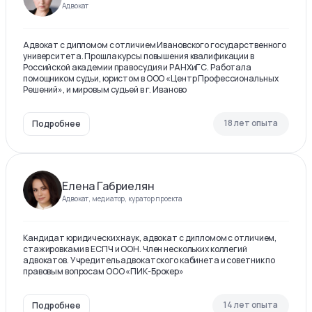
Адвокат
Адвокат с дипломом с отличием Ивановского государственного
университета. Прошла курсы повышения квалификации в
Российской академии правосудия и РАНХиГС. Работала
помощником судьи, юристом в ООО «Центр Профессиональных
Решений», и мировым судьей в г. Иваново
18 лет опыта
Подробнее
Елена Габриелян
Адвокат, медиатор, куратор проекта
Кандидат юридических наук, адвокат с дипломом с отличием,
стажировками в ЕСПЧ и ООН. Член нескольких коллегий
адвокатов. Учредитель адвокатского кабинета и советник по
правовым вопросам ООО «ПИК-Брокер»
14 лет опыта
Подробнее