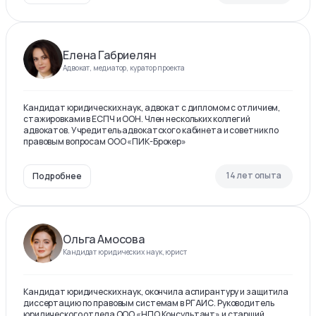
Елена Габриелян
Адвокат, медиатор, куратор проекта
Кандидат юридических наук, адвокат с дипломом с отличием,
стажировками в ЕСПЧ и ООН. Член нескольких коллегий
адвокатов. Учредитель адвокатского кабинета и советник по
правовым вопросам ООО «ПИК-Брокер»
14 лет опыта
Подробнее
Ольга Амосова
Кандидат юридических наук, юрист
Кандидат юридических наук, окончила аспирантуру и защитила
диссертацию по правовым системам в РГАИС. Руководитель
юридического отдела ООО «НПО Консультант» и старший