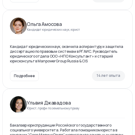
Ольга Амосова
Кандидат юридических наук, юрист
Кандидат юридических наук, окончила аспирантуру и защитила
диссертацию по правовым системам в РГАИС. Руководитель
юридического отдела ООО «НПО Консультант» и старший
юрисконсульт в ManpowerGroup Russia & CIS
14 лет опыта
Подробнее
Ульвия Джавадова
Юрист, профи по земельному праву
Бакалавр юриспруденции Российского государственного
социального университета. Работала помощником юриста в
компании “Союз Маринс Групп” и юристом по земельным спорам.