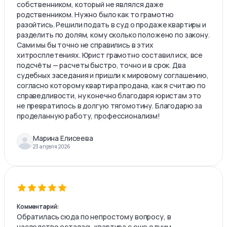
собственником, который не являлся даже
родственником. Нужно было как то грамотно
разойтись. Решили подать в суд о продаже квартиры и
разделить по долям, кому сколько положено по закону.
Сами мы бы точно не справились в этих
хитросплетениях. Юрист грамотно составил иск, все
подсчёты — расчеты быстро, точно и в срок. Два
судебных заседания и пришли к мировому соглашению,
согласно которому квартира продана, как я считаю по
справедливости, ну конечно благодаря юристам это
не превратилось в долгую тягомотину. Благодарю за
проделанную работу, профессионализм!
Марина Елисеева
23 апреля 2026
Комментарий:
Обратилась сюда по непростому вопросу, в
наследство осталась квартира с еще одним