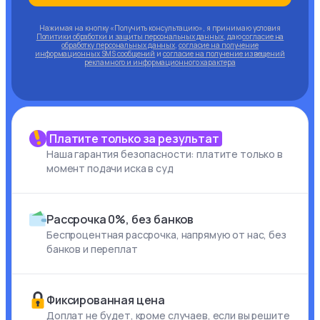
Нажимая на кнопку «Получить консультацию», я принимаю условия
Политики обработки и защиты персональных данных
, даю
согласие на
обработку персональных данных
,
согласие на получение
информационных SMS сообщений
и
согласие на получение извещений
рекламного и информационного характера
Платите только за результат
Наша гарантия безопасности: платите только в
момент подачи иска в суд
Рассрочка 0%, без банков
Беспроцентная рассрочка, напрямую от нас, без
банков и переплат
Фиксированная цена
Доплат не будет, кроме случаев, если вы решите