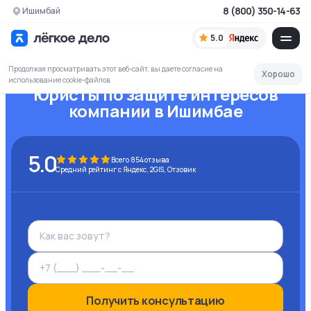
8 (800) 350-14-63
Ишимбай
5.0
Продолжая просматривать этот веб-сайт, вы даете согласие на
Хорошо
использование cookie-файлов
Юристы по защите интересов
компании
в Ишимбае
5.0
Всего
854
отзыва
Средний рейтинг с Яндекс, 2GIS, Отзовик
Получить консультацию