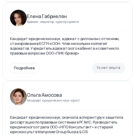
Елена Габриелян
Адвокат, медиатор, куратор проекта
Кандидат юридических наук, адвокат с дипломом с отличием,
стажировками в ЕСПЧ и ООН. Член нескольких коллегий
адвокатов. Учредитель адвокатского кабинета и советник по
правовым вопросам ООО «ПИК-Брокер»
14 лет опыта
Подробнее
Ольга Амосова
Кандидат юридических наук, юрист
Кандидат юридических наук, окончила аспирантуру и защитила
диссертацию по правовым системам в РГАИС. Руководитель
юридического отдела ООО «НПО Консультант» и старший
юрисконсульт в ManpowerGroup Russia & CIS