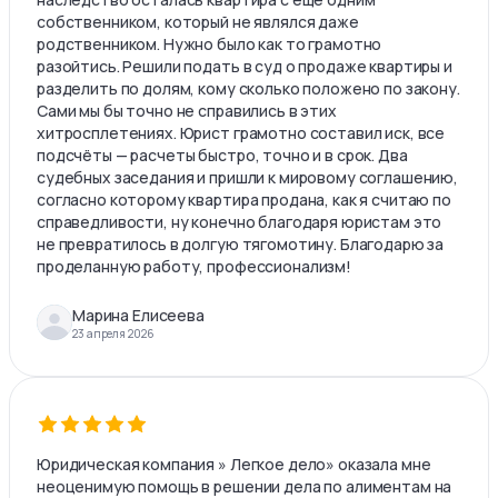
собственником, который не являлся даже
родственником. Нужно было как то грамотно
разойтись. Решили подать в суд о продаже квартиры и
разделить по долям, кому сколько положено по закону.
Сами мы бы точно не справились в этих
хитросплетениях. Юрист грамотно составил иск, все
подсчёты — расчеты быстро, точно и в срок. Два
судебных заседания и пришли к мировому соглашению,
согласно которому квартира продана, как я считаю по
справедливости, ну конечно благодаря юристам это
не превратилось в долгую тягомотину. Благодарю за
проделанную работу, профессионализм!
Марина Елисеева
23 апреля 2026
Юридическая компания » Легкое дело» оказала мне
неоценимую помощь в решении дела по алиментам на