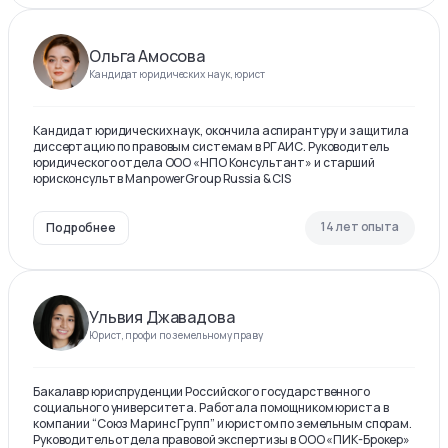
Ольга Амосова
Кандидат юридических наук, юрист
Кандидат юридических наук, окончила аспирантуру и защитила
диссертацию по правовым системам в РГАИС. Руководитель
юридического отдела ООО «НПО Консультант» и старший
юрисконсульт в ManpowerGroup Russia & CIS
14 лет опыта
Подробнее
Ульвия Джавадова
Юрист, профи по земельному праву
Бакалавр юриспруденции Российского государственного
социального университета. Работала помощником юриста в
компании “Союз Маринс Групп” и юристом по земельным спорам.
Руководитель отдела правовой экспертизы в ООО «ПИК-Брокер»