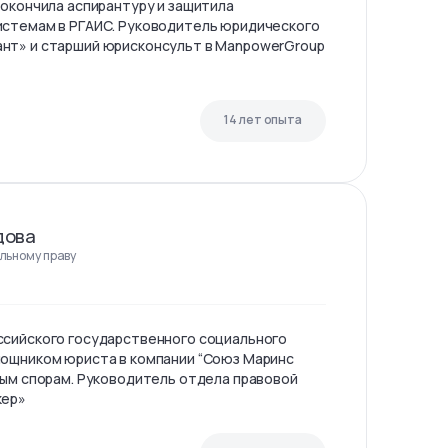
 окончила аспирантуру и защитила
истемам в РГАИС. Руководитель юридического
нт» и старший юрисконсульт в ManpowerGroup
14 лет опыта
дова
льному праву
ссийского государственного социального
мощником юриста в компании “Союз Маринс
ным спорам. Руководитель отдела правовой
кер»