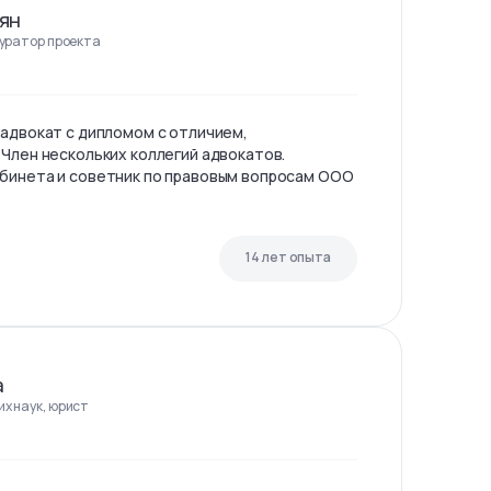
ян
куратор проекта
 адвокат с дипломом с отличием,
 Член нескольких коллегий адвокатов.
бинета и советник по правовым вопросам ООО
14 лет опыта
а
х наук, юрист