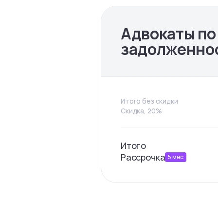
Адвокаты по
задолженно
Итого без скидки
Скидка, 20%
Итого
Рассрочка
5
мес