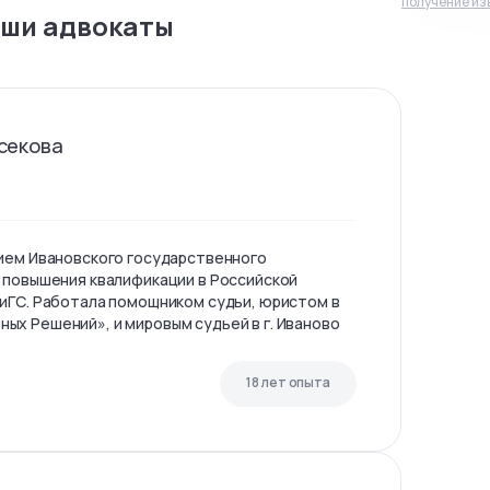
получение из
ши адвокаты
секова
ием Ивановского государственного
 повышения квалификации в Российской
иГС. Работала помощником судьи, юристом в
х Решений», и мировым судьей в г. Иваново
18 лет опыта