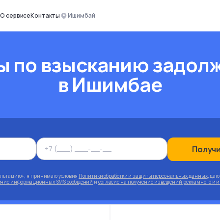
О сервисе
Контакты
Ишимбай
ы по взысканию задол
в Ишимбае
Получ
ультацию», я принимаю условия
Политики обработки и защиты персональных данных
, да
чение информационных SMS сообщений
и
согласие на получение извещений рекламного и 