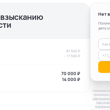
Нет 
 взысканию
сти
Получи
делу у
87 500
₽
-
17 500
₽
70 000
₽
14 000
₽
Нажимая на
принимаю 
персональн
персонал
информац