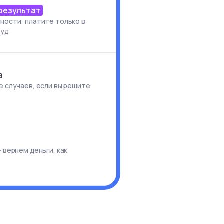
 результат
ности: платите только в
суд
а
е случаев, если вы решите
и
 вернем деньги, как