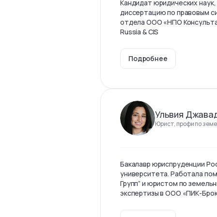
Кандидат юридических наук,
диссертацию по правовым с
отдела ООО «НПО Консульта
Russia & CIS
Подробнее
Ульвия Джава
Юрист, профи по земе
Бакалавр юриспруденции Ро
университета. Работала по
Групп” и юристом по земель
экспертизы в ООО «ПИК-Бро