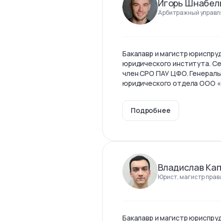
Игорь Шнабел
Арбитражный управл
Бакалавр и магистр юриспр
юридического института. С
член СРО ПАУ ЦФО. Генерал
юридического отдела ООО 
Подробнее
Владислав Ка
Юрист, магистр прав
Бакалавр и магистр юриспру