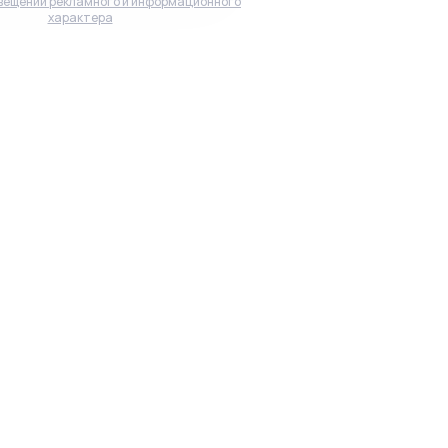
вещений рекламного и информационного
характера