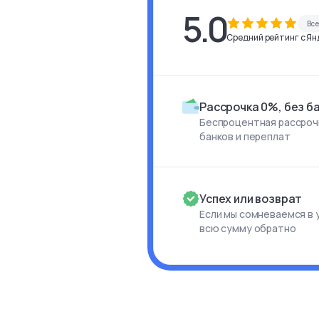
5.0
Вс
Средний рейтинг с Янд
Рассрочка 0%, без б
Беспроцентная рассрочк
банков и переплат
Успех или возврат
Если мы сомневаемся в 
всю сумму обратно