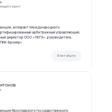
ь
яющий и юрист
уденции, аспирант Международного
ертифицированный арбитражный управляющий,
ьный директор ООО «ЛЕГЭ», руководитель
«ПИК-Брокер»
6 лет опыта
питонов
а
денции Ярославского государственного