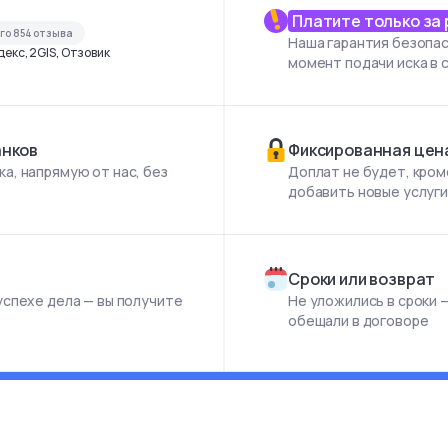
Платите только за
его
854
отзыва
Наша гарантия безопас
екс, 2GIS, Отзовик
момент подачи иска в 
анков
Фиксированная цен
а, напрямую от нас, без
Доплат не будет, кром
добавить новые услуг
Сроки или возврат
успехе дела — вы получите
Не уложились в сроки —
обещали в договоре