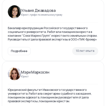
Ульвия Джавадова
Юрист, профи по земельному праву
Бакалавр юриспруденции Российского государственного
социального университета. Работала помощником юриста в
компании “Союз Маринс Групп” и юристом по земельным спорам.
Руководитель отдела правовой экспертизы в ООО «ПИК-Брокер»
10 лет опыта
Подробнее
Мэри Маркосян
Юрист
Юридический факультет Ивановского государственного
университета. Работала секретарем судебного заседания,
помощником адвоката, помощником руководителя отдела
правовой экспертизы, помощником юристом.