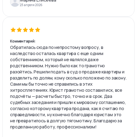
23 апреля 2026
Комментарий:
Обратилась сюда по непростому вопросу, в
наследство осталась квартира с еще одним
собственником, который не являлся даже
родственником. Нужно было как то грамотно
разойтись. Решили подать в суд о продаже квартиры и
разделить по долям, кому сколько положено по закону.
Сами мы бы точно не справились в этих
хитросплетениях. Юрист грамотно составил иск, все
подсчёты — расчеты быстро, точно и в срок. Два
судебных заседания и пришли к мировому соглашению,
согласно которому квартира продана, как я считаю по
справедливости, ну конечно благодаря юристам это
не превратилось в долгую тягомотину. Благодарю за
проделанную работу, профессионализм!