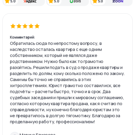
5.0
5.0
5.0
Комментарий:
Обратилась сюда по непростому вопросу, в
наследство осталась квартира с еще одним
собственником, который не являлся даже
родственником. Нужно было как то грамотно
разойтись. Решили подать в суд о продаже квартиры и
разделить по долям, кому сколько положено по закону.
Сами мы бы точно не справились в этих
хитросплетениях. Юрист грамотно составил иск, все
подсчёты — расчеты быстро, точно и в срок. Два
судебных заседания и пришли к мировому соглашению,
согласно которому квартира продана, как я считаю по
справедливости, ну конечно благодаря юристам это
не превратилось в долгую тягомотину. Благодарю за
проделанную работу, профессионализм!
Марина Елисеева