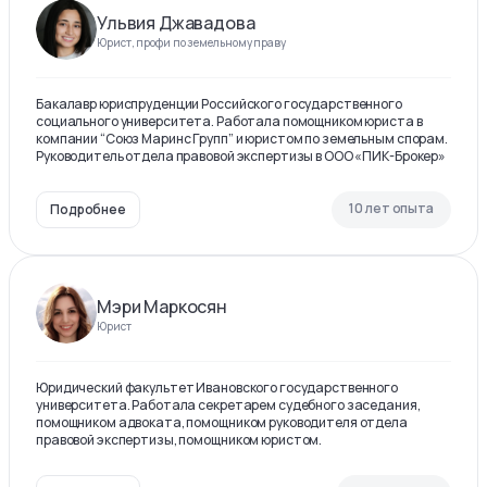
Ульвия Джавадова
Юрист, профи по земельному праву
Бакалавр юриспруденции Российского государственного
социального университета. Работала помощником юриста в
компании “Союз Маринс Групп” и юристом по земельным спорам.
Руководитель отдела правовой экспертизы в ООО «ПИК-Брокер»
10 лет опыта
Подробнее
Мэри Маркосян
Юрист
Юридический факультет Ивановского государственного
университета. Работала секретарем судебного заседания,
помощником адвоката, помощником руководителя отдела
правовой экспертизы, помощником юристом.