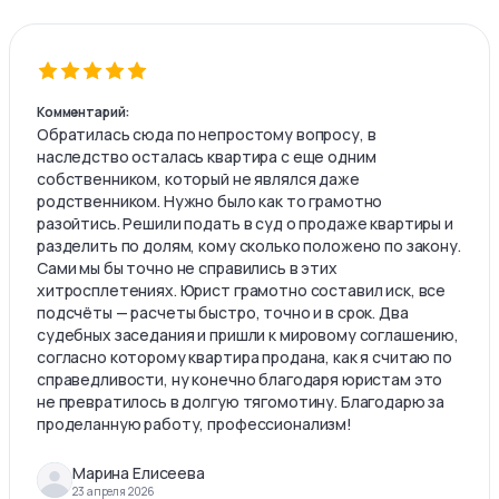
Комментарий:
Обратилась сюда по непростому вопросу, в
наследство осталась квартира с еще одним
собственником, который не являлся даже
родственником. Нужно было как то грамотно
разойтись. Решили подать в суд о продаже квартиры и
разделить по долям, кому сколько положено по закону.
Сами мы бы точно не справились в этих
хитросплетениях. Юрист грамотно составил иск, все
подсчёты — расчеты быстро, точно и в срок. Два
судебных заседания и пришли к мировому соглашению,
согласно которому квартира продана, как я считаю по
справедливости, ну конечно благодаря юристам это
не превратилось в долгую тягомотину. Благодарю за
проделанную работу, профессионализм!
Марина Елисеева
23 апреля 2026