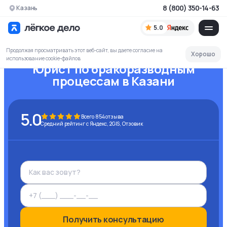
8 (800) 350-14-63
Казань
5.0
Продолжая просматривать этот веб-сайт, вы даете согласие на
Хорошо
использование cookie-файлов
Юрист по бракоразводным
процессам
в Казани
5.0
Всего
854
отзыва
Средний рейтинг с Яндекс, 2GIS, Отзовик
Получить консультацию