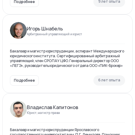
9 лет опыта
Подробнее
Игорь Шнабель
Арбитражный управляющий и юрист
Бакалавр и магистр юриспруденции, аспирант Международного
юридического института. Сертифицированный арбитражный
управляющий, член СРО ПАУ ЦФО. Генеральный директор ООО
«ЛЕГЭ», руководитель юридического отдела ООО «ПИК-Брокер»
6 лет опыта
Подробнее
Владислав Капитонов
Юрист, магистр права
Бакалавр и магистр юриспруденции Ярославского
государственного университета им. П.Г. Демидова. Помощник