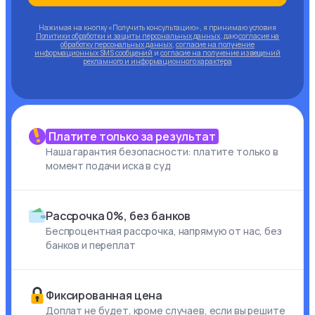
Нажимая на кнопку «Получить консультацию», я принимаю условия
Политики обработки и защиты персональных данных
, даю
согласие на
обработку персональных данных
,
согласие на получение
информационных SMS сообщений
и
согласие на получение извещений
рекламного и информационного характера
Платите только за результат
Наша гарантия безопасности: платите только в
момент подачи иска в суд
Рассрочка 0%, без банков
Беспроцентная рассрочка, напрямую от нас, без
банков и переплат
Фиксированная цена
Доплат не будет, кроме случаев, если вы решите