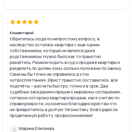
Комментарий:
Обратилась сюда по непростому вопросу, в
наследство осталась квартира с еще одним
собственником, который не являлся даже
родственником. Нужно было как то грамотно
разойтись. Решили подать в суд о продаже квартиры и
разделить по долям, кому сколько положено по закону.
Сами мы бы точно не справились в этих
хитросплетениях. Юрист грамотно составил иск, все
подсчёты — расчеты быстро, точно и в срок. Два
судебных заседания и пришли к мировому соглашению,
согласно которому квартира продана, как я считаю по
справедливости, ну конечно благодаря юристам это
не превратилось в долгую тягомотину. Благодарю за
проделанную работу, профессионализм!
Марина Елисеева