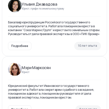
Ульвия Джавадова
Юрист, профи по земельному праву
Бакалавр юриспруденции Российского государственного
социального университета. Работала помощником юриста в
компании “Союз Маринс Групп” и юристом по земельным спорам.
Руководитель отдела правовой экспертизы в ООО «ПИК-Брокер»
10 лет опыта
Подробнее
Мэри Маркосян
Юрист
Юридический факультет Ивановского государственного
университета. Работала секретарем судебного заседания,
помощником адвоката, помощником руководителя отдела
правовой экспертизы, помощником юристом.