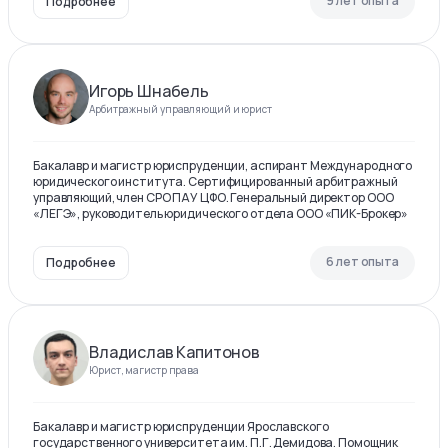
9 лет опыта
Подробнее
Игорь Шнабель
Арбитражный управляющий и юрист
Бакалавр и магистр юриспруденции, аспирант Международного
юридического института. Сертифицированный арбитражный
управляющий, член СРО ПАУ ЦФО. Генеральный директор ООО
«ЛЕГЭ», руководитель юридического отдела ООО «ПИК-Брокер»
6 лет опыта
Подробнее
Владислав Капитонов
Юрист, магистр права
Бакалавр и магистр юриспруденции Ярославского
государственного университета им. П.Г. Демидова. Помощник