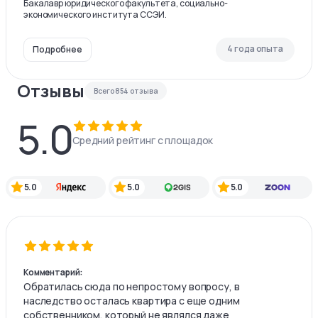
Бакалавр юридического факультета, социально-
экономического института ССЭИ.
4 года опыта
Подробнее
Отзывы
Всего
854
отзыва
5.0
Средний рейтинг с площадок
5.0
5.0
5.0
Комментарий:
Обратилась сюда по непростому вопросу, в
наследство осталась квартира с еще одним
собственником, который не являлся даже