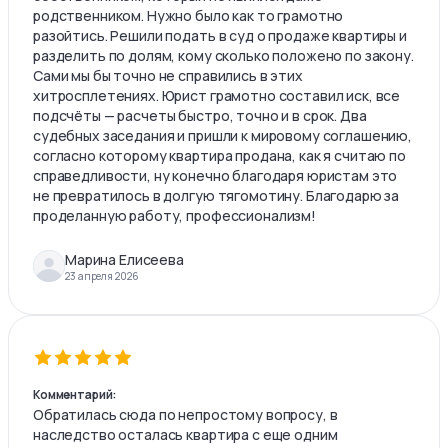
родственником. Нужно было как то грамотно
разойтись. Решили подать в суд о продаже квартиры и
разделить по долям, кому сколько положено по закону.
Сами мы бы точно не справились в этих
хитросплетениях. Юрист грамотно составил иск, все
подсчёты — расчеты быстро, точно и в срок. Два
судебных заседания и пришли к мировому соглашению,
согласно которому квартира продана, как я считаю по
справедливости, ну конечно благодаря юристам это
не превратилось в долгую тягомотину. Благодарю за
проделанную работу, профессионализм!
Марина Елисеева
23 апреля 2026
Комментарий:
Обратилась сюда по непростому вопросу, в
наследство осталась квартира с еще одним