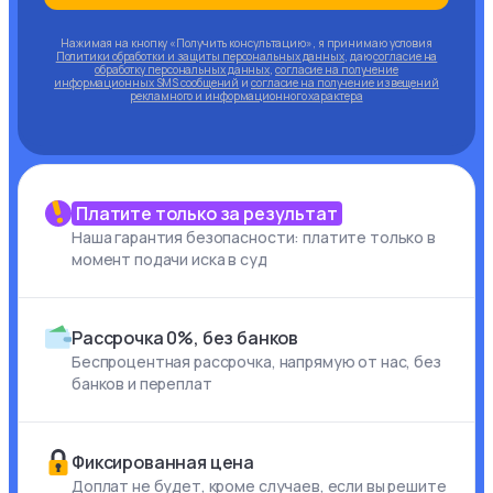
Нажимая на кнопку «Получить консультацию», я принимаю условия
Политики обработки и защиты персональных данных
, даю
согласие на
обработку персональных данных
,
согласие на получение
информационных SMS сообщений
и
согласие на получение извещений
рекламного и информационного характера
Платите только за результат
Наша гарантия безопасности: платите только в
момент подачи иска в суд
Рассрочка 0%, без банков
Беспроцентная рассрочка, напрямую от нас, без
банков и переплат
Фиксированная цена
Доплат не будет, кроме случаев, если вы решите