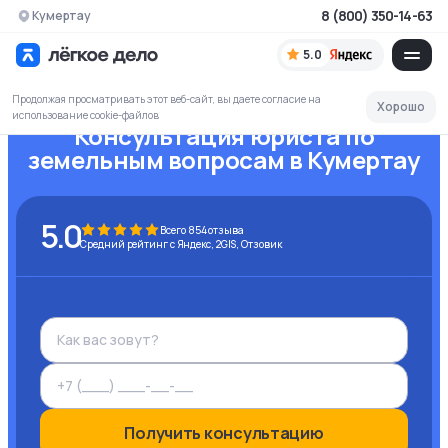
8 (800) 350-14-63
Кумертау
5.0
Продолжая просматривать этот веб-сайт, вы даете согласие на
Хорошо
использование cookie-файлов
Консультация юриста по
земельным вопросам
в Кумертау
5.0
Всего
854
отзыва
Средний рейтинг с Яндекс, 2GIS, Отзовик
Получить консультацию