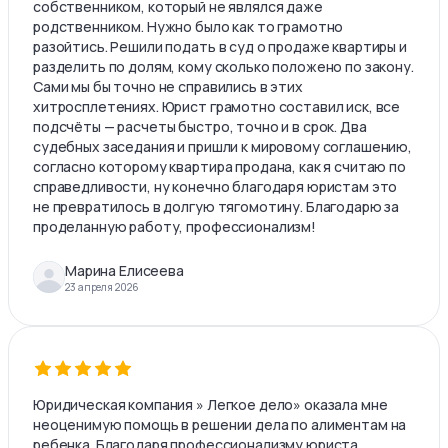
собственником, который не являлся даже
родственником. Нужно было как то грамотно
разойтись. Решили подать в суд о продаже квартиры и
разделить по долям, кому сколько положено по закону.
Сами мы бы точно не справились в этих
хитросплетениях. Юрист грамотно составил иск, все
подсчёты — расчеты быстро, точно и в срок. Два
судебных заседания и пришли к мировому соглашению,
согласно которому квартира продана, как я считаю по
справедливости, ну конечно благодаря юристам это
не превратилось в долгую тягомотину. Благодарю за
проделанную работу, профессионализм!
Марина Елисеева
23 апреля 2026
Юридическая компания » Легкое дело» оказала мне
неоценимую помощь в решении дела по алиментам на
ребенка. Благодаря профессионализму юриста,