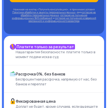
Нажимая на кнопку «Получить консультацию», я принимаю условия
Политики обработки и защиты персональных данных
, даю
согласие на
обработку персональных данных
,
согласие на получение
информационных SMS сообщений
и
согласие на получение извещений
рекламного и информационного характера
Платите только за результат
Наша гарантия безопасности: платите только в
момент подачи иска в суд
Рассрочка 0%, без банков
Беспроцентная рассрочка, напрямую от нас, без
банков и переплат
Фиксированная цена
Доплат не будет, кроме случаев, если вы решите