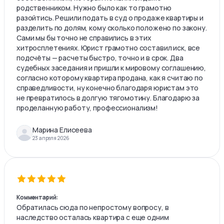
родственником. Нужно было как то грамотно
разойтись. Решили подать в суд о продаже квартиры и
разделить по долям, кому сколько положено по закону.
Сами мы бы точно не справились в этих
хитросплетениях. Юрист грамотно составил иск, все
подсчёты — расчеты быстро, точно и в срок. Два
судебных заседания и пришли к мировому соглашению,
согласно которому квартира продана, как я считаю по
справедливости, ну конечно благодаря юристам это
не превратилось в долгую тягомотину. Благодарю за
проделанную работу, профессионализм!
Марина Елисеева
23 апреля 2026
Комментарий:
Обратилась сюда по непростому вопросу, в
наследство осталась квартира с еще одним