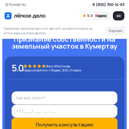
8 (800) 350-14-63
Кумертау
5.0
Продолжая просматривать этот веб-сайт, вы даете согласие на
Хорошо
использование cookie-файлов
Признание собственности на
земельный участок
в Кумертау
5.0
Всего
854
отзыва
Средний рейтинг с Яндекс, 2GIS, Отзовик
Получить консультацию