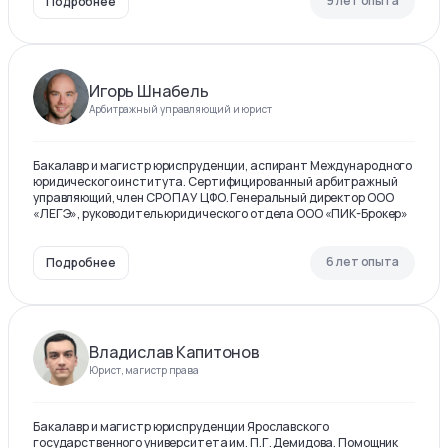
9 лет опыта
Подробнее
Игорь Шнабель
Арбитражный управляющий и юрист
Бакалавр и магистр юриспруденции, аспирант Международного
юридического института. Сертифицированный арбитражный
управляющий, член СРО ПАУ ЦФО. Генеральный директор ООО
«ЛЕГЭ», руководитель юридического отдела ООО «ПИК-Брокер»
6 лет опыта
Подробнее
Владислав Капитонов
Юрист, магистр права
Бакалавр и магистр юриспруденции Ярославского
государственного университета им. П.Г. Демидова. Помощник