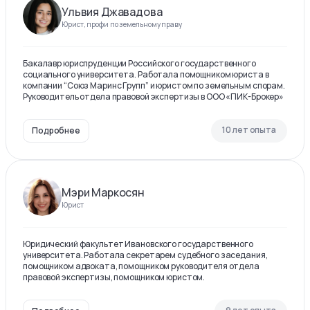
Ульвия Джавадова
Юрист, профи по земельному праву
Бакалавр юриспруденции Российского государственного
социального университета. Работала помощником юриста в
компании “Союз Маринс Групп” и юристом по земельным спорам.
Руководитель отдела правовой экспертизы в ООО «ПИК-Брокер»
10 лет опыта
Подробнее
Мэри Маркосян
Юрист
Юридический факультет Ивановского государственного
университета. Работала секретарем судебного заседания,
помощником адвоката, помощником руководителя отдела
правовой экспертизы, помощником юристом.