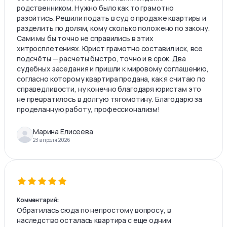
родственником. Нужно было как то грамотно
разойтись. Решили подать в суд о продаже квартиры и
разделить по долям, кому сколько положено по закону.
Сами мы бы точно не справились в этих
хитросплетениях. Юрист грамотно составил иск, все
подсчёты — расчеты быстро, точно и в срок. Два
судебных заседания и пришли к мировому соглашению,
согласно которому квартира продана, как я считаю по
справедливости, ну конечно благодаря юристам это
не превратилось в долгую тягомотину. Благодарю за
проделанную работу, профессионализм!
Марина Елисеева
23 апреля 2026
Комментарий:
Обратилась сюда по непростому вопросу, в
наследство осталась квартира с еще одним