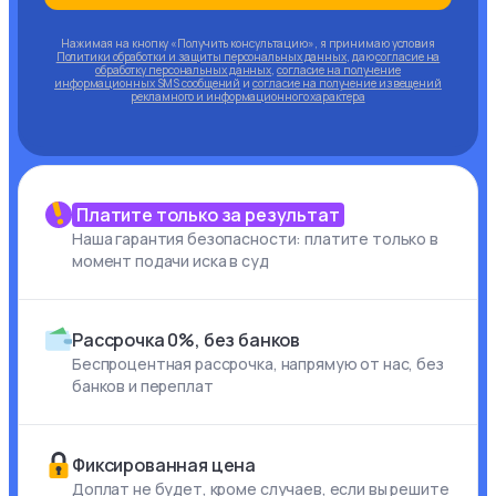
Нажимая на кнопку «Получить консультацию», я принимаю условия
Политики обработки и защиты персональных данных
, даю
согласие на
обработку персональных данных
,
согласие на получение
информационных SMS сообщений
и
согласие на получение извещений
рекламного и информационного характера
Платите только за результат
Наша гарантия безопасности: платите только в
момент подачи иска в суд
Рассрочка 0%, без банков
Беспроцентная рассрочка, напрямую от нас, без
банков и переплат
Фиксированная цена
Доплат не будет, кроме случаев, если вы решите