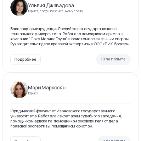
Ульвия Джавадова
Юрист, профи по земельному праву
Бакалавр юриспруденции Российского государственного
социального университета. Работала помощником юриста в
компании “Союз Маринс Групп” и юристом по земельным спорам.
Руководитель отдела правовой экспертизы в ООО «ПИК-Брокер»
10 лет опыта
Подробнее
Мэри Маркосян
Юрист
Юридический факультет Ивановского государственного
университета. Работала секретарем судебного заседания,
помощником адвоката, помощником руководителя отдела
правовой экспертизы, помощником юристом.