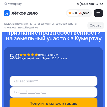
8 (800) 350-14-63
Кумертау
5.0
Продолжая просматривать этот веб-сайт, вы даете согласие на
Хорошо
использование cookie-файлов
Признание права собственности
на земельный участок
в Кумертау
5.0
Всего
854
отзыва
Средний рейтинг с Яндекс, 2GIS, Отзовик
Получить консультацию