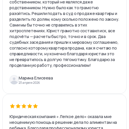
собственником, который не являлся даже
родственником. Нужно было как то грамотно
разойтись. Решили подать в суд о продаже квартиры и
разделить по долям, кому сколько положено по закону.
Сами мы бы точно не справились в этих
хитросплетениях. Юрист грамотно составил иск, все
подсчёты — расчеты быстро, точно и в срок. Два
судебных заседания и пришли к мировому соглашению,
согласно которому квартира продана, как я считаю по
справедливости, ну конечно благодаря юристам это
не превратилось в долгую тягомотину. Благодарю за
проделанную работу, профессионализм!
Марина Елисеева
23 апреля 2026
Юридическая компания » Легкое дело» оказала мне
неоценимую помощь в решении дела по алиментам на
ребенка. Благодаря профессионализму юриста,