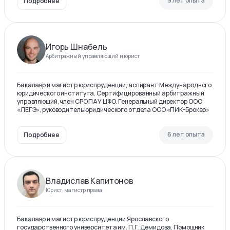
9 лет опыта
Подробнее
Игорь Шнабель
Арбитражный управляющий и юрист
Бакалавр и магистр юриспруденции, аспирант Международного
юридического института. Сертифицированный арбитражный
управляющий, член СРО ПАУ ЦФО. Генеральный директор ООО
«ЛЕГЭ», руководитель юридического отдела ООО «ПИК-Брокер»
6 лет опыта
Подробнее
Владислав Капитонов
Юрист, магистр права
Бакалавр и магистр юриспруденции Ярославского
государственного университета им. П.Г. Демидова. Помощник