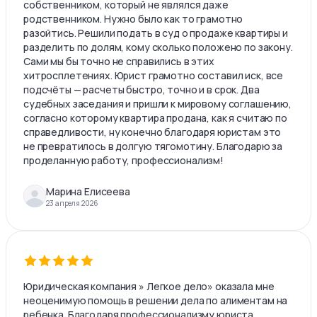
собственником, который не являлся даже
родственником. Нужно было как то грамотно
разойтись. Решили подать в суд о продаже квартиры и
разделить по долям, кому сколько положено по закону.
Сами мы бы точно не справились в этих
хитросплетениях. Юрист грамотно составил иск, все
подсчёты — расчеты быстро, точно и в срок. Два
судебных заседания и пришли к мировому соглашению,
согласно которому квартира продана, как я считаю по
справедливости, ну конечно благодаря юристам это
не превратилось в долгую тягомотину. Благодарю за
проделанную работу, профессионализм!
Марина Елисеева
23 апреля 2026
Юридическая компания » Легкое дело» оказала мне
неоценимую помощь в решении дела по алиментам на
ребенка. Благодаря профессионализму юриста,