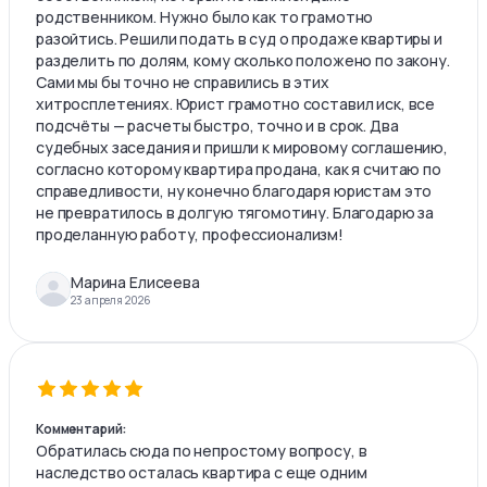
родственником. Нужно было как то грамотно
разойтись. Решили подать в суд о продаже квартиры и
разделить по долям, кому сколько положено по закону.
Сами мы бы точно не справились в этих
хитросплетениях. Юрист грамотно составил иск, все
подсчёты — расчеты быстро, точно и в срок. Два
судебных заседания и пришли к мировому соглашению,
согласно которому квартира продана, как я считаю по
справедливости, ну конечно благодаря юристам это
не превратилось в долгую тягомотину. Благодарю за
проделанную работу, профессионализм!
Марина Елисеева
23 апреля 2026
Комментарий:
Обратилась сюда по непростому вопросу, в
наследство осталась квартира с еще одним