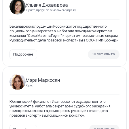
Ульвия Джавадова
Юрист, профи по земельному праву
Бакалавр юриспруденции Российского государственного
социального университета. Работала помощником юриста в
компании “Союз Маринс Групп” и юристом по земельным спорам.
Руководитель отдела правовой экспертизы в ООО «ПИК-Брокер»
10 лет опыта
Подробнее
Мэри Маркосян
Юрист
Юридический факультет Ивановского государственного
университета. Работала секретарем судебного заседания,
помощником адвоката, помощником руководителя отдела
правовой экспертизы, помощником юристом.