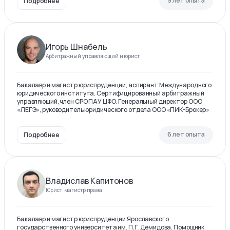
9 лет опыта
Подробнее
Игорь Шнабель
Арбитражный управляющий и юрист
Бакалавр и магистр юриспруденции, аспирант Международного
юридического института. Сертифицированный арбитражный
управляющий, член СРО ПАУ ЦФО. Генеральный директор ООО
«ЛЕГЭ», руководитель юридического отдела ООО «ПИК-Брокер»
6 лет опыта
Подробнее
Владислав Капитонов
Юрист, магистр права
Бакалавр и магистр юриспруденции Ярославского
государственного университета им. П.Г. Демидова. Помощник