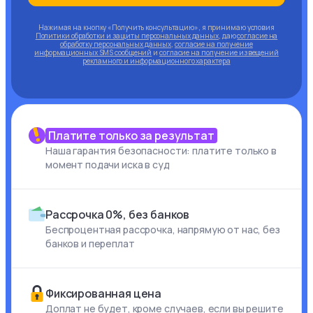
Нажимая на кнопку «Получить консультацию», я принимаю условия
Политики обработки и защиты персональных данных
, даю
согласие на
обработку персональных данных
,
согласие на получение
информационных SMS сообщений
и
согласие на получение извещений
рекламного и информационного характера
Платите только за результат
Наша гарантия безопасности: платите только в
момент подачи иска в суд
Рассрочка 0%, без банков
Беспроцентная рассрочка, напрямую от нас, без
банков и переплат
Фиксированная цена
Доплат не будет, кроме случаев, если вы решите