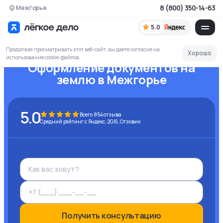
8 (800) 350-14-63
Межгорье
5.0
Продолжая просматривать этот веб-сайт, вы даете согласие на
Хорошо
использование cookie-файлов
Оформление документов на
землю
в Межгорье
5.0
Всего
854
отзыва
Средний рейтинг с Яндекс, 2GIS, Отзовик
Получить консультацию