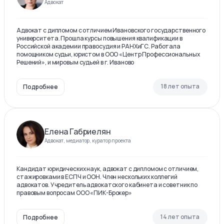
Адвокат
Адвокат с дипломом с отличием Ивановского государственного
университета. Прошла курсы повышения квалификации в
Российской академии правосудия и РАНХиГС. Работала
помощником судьи, юристом в ООО «Центр Профессиональных
Решений», и мировым судьей в г. Иваново
18 лет опыта
Подробнее
Елена Габриелян
Адвокат, медиатор, куратор проекта
Кандидат юридических наук, адвокат с дипломом с отличием,
стажировками в ЕСПЧ и ООН. Член нескольких коллегий
адвокатов. Учредитель адвокатского кабинета и советник по
правовым вопросам ООО «ПИК-Брокер»
14 лет опыта
Подробнее