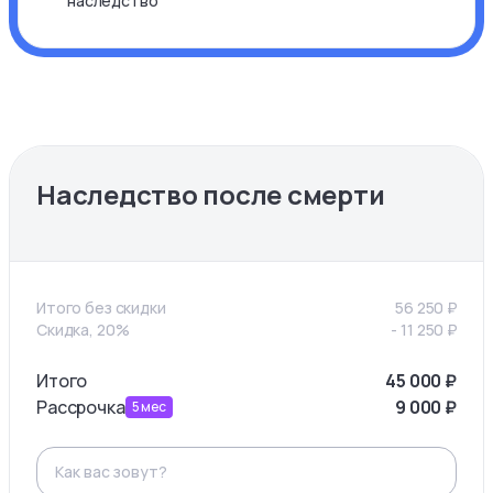
наследство
Наследство после смерти
Итого без скидки
56 250
₽
Скидка, 20%
-
11 250
₽
Итого
45 000
₽
Рассрочка
9 000
₽
5
мес