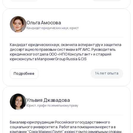
Ольга Амосова
Кандидат юридических наук, юрист
Кандидат юридических наук, окончила аспирантуру и защитила
диссертацию по правовым системам в РГАИС. Руководитель
юридического отдела ООО «НПО Консультант» и старший
юрисконсульт в ManpowerGroup Russia & CIS
14 лет опыта
Подробнее
Ульвия Джавадова
Юрист, профи по земельному праву
Бакалавр юриспруденции Российского государственного
социального университета. Работала помощником юриста в
компании “Союз Маринс Групп” и юристом по земельным спорам.