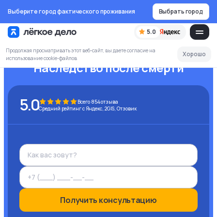
Выберите город фактического проживания
Выбрать город
5.0
Продолжая просматривать этот веб-сайт, вы даете согласие на
Хорошо
использование cookie-файлов
Наследство после смерти
5.0
Всего
854
отзыва
Средний рейтинг с Яндекс, 2GIS, Отзовик
Получить консультацию