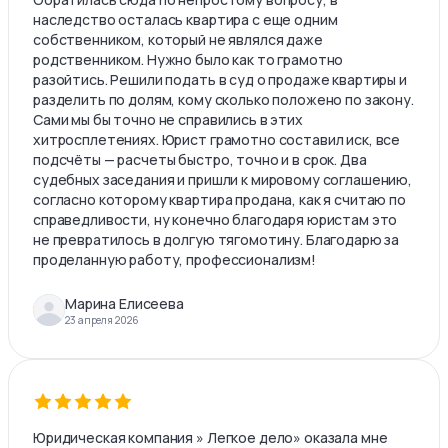
наследство осталась квартира с еще одним
собственником, который не являлся даже
родственником. Нужно было как то грамотно
разойтись. Решили подать в суд о продаже квартиры и
разделить по долям, кому сколько положено по закону.
Сами мы бы точно не справились в этих
хитросплетениях. Юрист грамотно составил иск, все
подсчёты — расчеты быстро, точно и в срок. Два
судебных заседания и пришли к мировому соглашению,
согласно которому квартира продана, как я считаю по
справедливости, ну конечно благодаря юристам это
не превратилось в долгую тягомотину. Благодарю за
проделанную работу, профессионализм!
Марина Елисеева
23 апреля 2026
Юридическая компания » Легкое дело» оказала мне