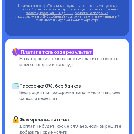
Нажимая на кнопку «Получить консультацию», я принимаю условия
Политики обработки и защиты персональных данных
, даю
согласие на
обработку персональных данных
,
согласие на получение
информационных SMS сообщений
и
согласие на получение извещений
рекламного и информационного характера
Платите только за результат
Наша гарантия безопасности: платите только в
момент подачи иска в суд
Рассрочка 0%, без банков
Беспроцентная рассрочка, напрямую от нас, без
банков и переплат
Фиксированная цена
Доплат не будет, кроме случаев, если вы решите
добавить новые услуги