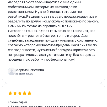
наследство осталась квартира с еще одним
собственником, который не являлся даже
родственником. Нужно было как то грамотно
разойтись. Решили подать в суд о продаже квартиры и
разделить по долям, кому сколько положено по закону.
Сами мы бы точно не справились в этих
хитросплетениях. Юрист грамотно составил иск, все
подсчёты — расчеты быстро, точно и в срок. Два
судебных заседания и пришли к мировому соглашению,
согласно которому квартира продана, как я считаю по
справедливости, ну конечно благодаря юристам это
не превратилось в долгую тягомотину. Благодарю за
проделанную работу, профессионализм!
Марина Елисеева
23 апреля 2026
Комментарий:
Обратилась сюда по непростому вопросу, в