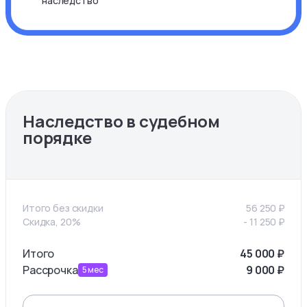
наследство
Наследство в судебном
порядке
Итого без скидки
56 250
₽
Скидка, 20%
-
11 250
₽
Итого
45 000
₽
Рассрочка
9 000
₽
5
мес