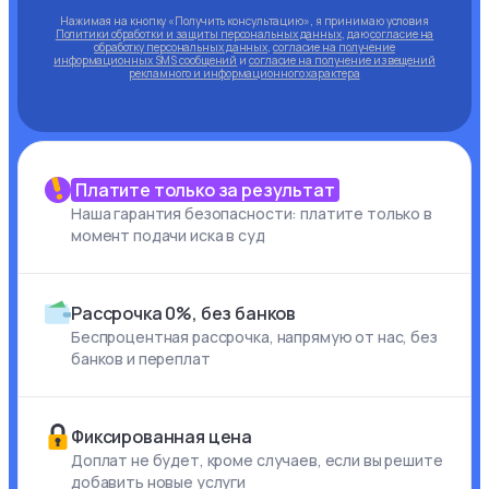
Нажимая на кнопку «Получить консультацию», я принимаю условия
Политики обработки и защиты персональных данных
, даю
согласие на
обработку персональных данных
,
согласие на получение
информационных SMS сообщений
и
согласие на получение извещений
рекламного и информационного характера
Платите только за результат
Наша гарантия безопасности: платите только в
момент подачи иска в суд
Рассрочка 0%, без банков
Беспроцентная рассрочка, напрямую от нас, без
банков и переплат
Фиксированная цена
Доплат не будет, кроме случаев, если вы решите
добавить новые услуги