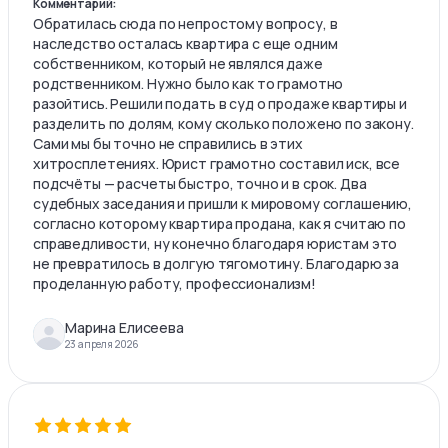
Комментарий:
Обратилась сюда по непростому вопросу, в
наследство осталась квартира с еще одним
собственником, который не являлся даже
родственником. Нужно было как то грамотно
разойтись. Решили подать в суд о продаже квартиры и
разделить по долям, кому сколько положено по закону.
Сами мы бы точно не справились в этих
хитросплетениях. Юрист грамотно составил иск, все
подсчёты — расчеты быстро, точно и в срок. Два
судебных заседания и пришли к мировому соглашению,
согласно которому квартира продана, как я считаю по
справедливости, ну конечно благодаря юристам это
не превратилось в долгую тягомотину. Благодарю за
проделанную работу, профессионализм!
Марина Елисеева
23 апреля 2026