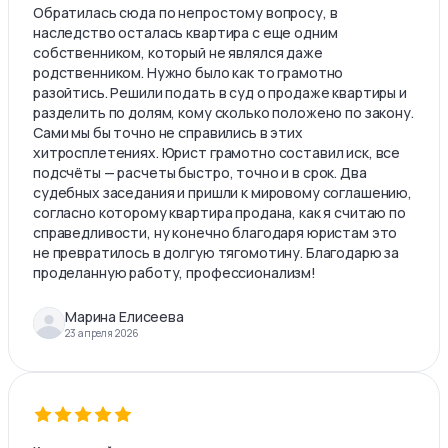
Обратилась сюда по непростому вопросу, в
наследство осталась квартира с еще одним
собственником, который не являлся даже
родственником. Нужно было как то грамотно
разойтись. Решили подать в суд о продаже квартиры и
разделить по долям, кому сколько положено по закону.
Сами мы бы точно не справились в этих
хитросплетениях. Юрист грамотно составил иск, все
подсчёты — расчеты быстро, точно и в срок. Два
судебных заседания и пришли к мировому соглашению,
согласно которому квартира продана, как я считаю по
справедливости, ну конечно благодаря юристам это
не превратилось в долгую тягомотину. Благодарю за
проделанную работу, профессионализм!
Марина Елисеева
23 апреля 2026