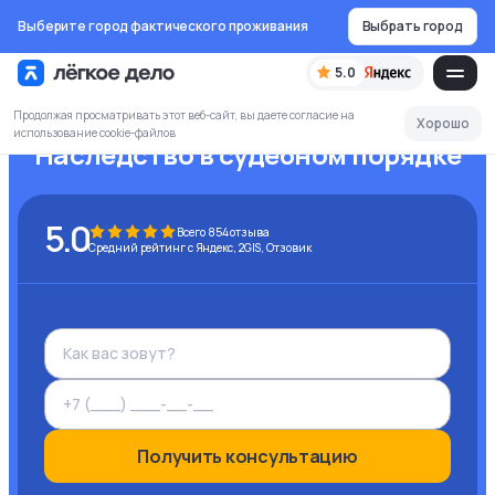
Выберите город фактического проживания
Выбрать город
5.0
Продолжая просматривать этот веб-сайт, вы даете согласие на
Хорошо
использование cookie-файлов
Наследство в судебном порядке
5.0
Всего
854
отзыва
Средний рейтинг с Яндекс, 2GIS, Отзовик
Получить консультацию