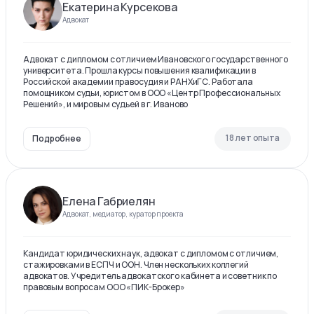
Екатерина Курсекова
Адвокат
Адвокат с дипломом с отличием Ивановского государственного
университета. Прошла курсы повышения квалификации в
Российской академии правосудия и РАНХиГС. Работала
помощником судьи, юристом в ООО «Центр Профессиональных
Решений», и мировым судьей в г. Иваново
18 лет опыта
Подробнее
Елена Габриелян
Адвокат, медиатор, куратор проекта
Кандидат юридических наук, адвокат с дипломом с отличием,
стажировками в ЕСПЧ и ООН. Член нескольких коллегий
адвокатов. Учредитель адвокатского кабинета и советник по
правовым вопросам ООО «ПИК-Брокер»