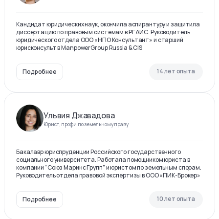
Кандидат юридических наук, окончила аспирантуру и защитила
диссертацию по правовым системам в РГАИС. Руководитель
юридического отдела ООО «НПО Консультант» и старший
юрисконсульт в ManpowerGroup Russia & CIS
14 лет опыта
Подробнее
Ульвия Джавадова
Юрист, профи по земельному праву
Бакалавр юриспруденции Российского государственного
социального университета. Работала помощником юриста в
компании “Союз Маринс Групп” и юристом по земельным спорам.
Руководитель отдела правовой экспертизы в ООО «ПИК-Брокер»
10 лет опыта
Подробнее