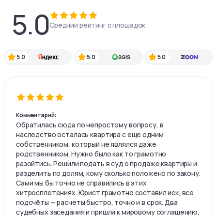
5.0
Средний рейтинг с площадок
5.0
5.0
5.0
Комментарий:
Обратилась сюда по непростому вопросу, в
наследство осталась квартира с еще одним
собственником, который не являлся даже
родственником. Нужно было как то грамотно
разойтись. Решили подать в суд о продаже квартиры и
разделить по долям, кому сколько положено по закону.
Сами мы бы точно не справились в этих
хитросплетениях. Юрист грамотно составил иск, все
подсчёты — расчеты быстро, точно и в срок. Два
судебных заседания и пришли к мировому соглашению,