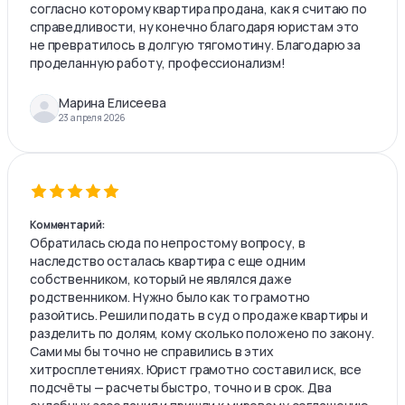
согласно которому квартира продана, как я считаю по
справедливости, ну конечно благодаря юристам это
не превратилось в долгую тягомотину. Благодарю за
проделанную работу, профессионализм!
Марина Елисеева
23 апреля 2026
Комментарий:
Обратилась сюда по непростому вопросу, в
наследство осталась квартира с еще одним
собственником, который не являлся даже
родственником. Нужно было как то грамотно
разойтись. Решили подать в суд о продаже квартиры и
разделить по долям, кому сколько положено по закону.
Сами мы бы точно не справились в этих
хитросплетениях. Юрист грамотно составил иск, все
подсчёты — расчеты быстро, точно и в срок. Два