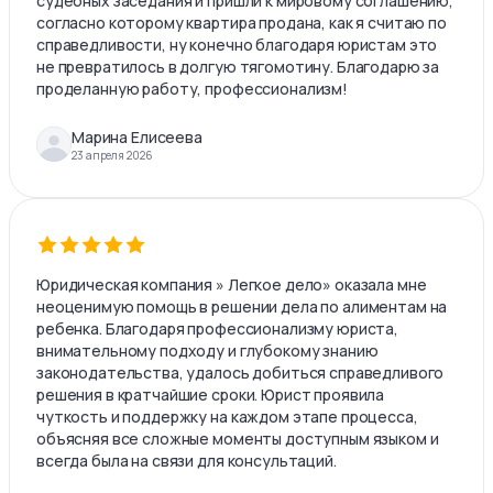
судебных заседания и пришли к мировому соглашению,
согласно которому квартира продана, как я считаю по
справедливости, ну конечно благодаря юристам это
не превратилось в долгую тягомотину. Благодарю за
проделанную работу, профессионализм!
Марина Елисеева
23 апреля 2026
Юридическая компания » Легкое дело» оказала мне
неоценимую помощь в решении дела по алиментам на
ребенка. Благодаря профессионализму юриста,
внимательному подходу и глубокому знанию
законодательства, удалось добиться справедливого
решения в кратчайшие сроки. Юрист проявила
чуткость и поддержку на каждом этапе процесса,
объясняя все сложные моменты доступным языком и
всегда была на связи для консультаций.