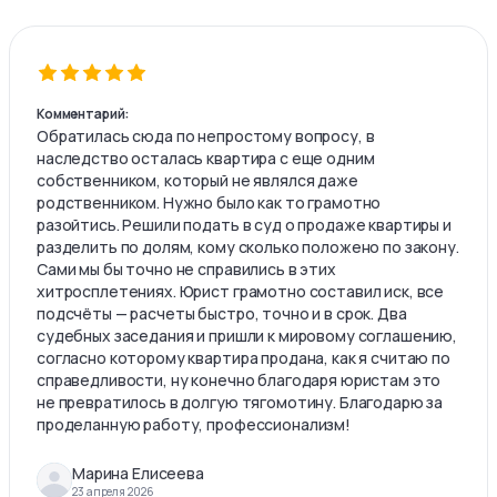
Комментарий:
Обратилась сюда по непростому вопросу, в
наследство осталась квартира с еще одним
собственником, который не являлся даже
родственником. Нужно было как то грамотно
разойтись. Решили подать в суд о продаже квартиры и
разделить по долям, кому сколько положено по закону.
Сами мы бы точно не справились в этих
хитросплетениях. Юрист грамотно составил иск, все
подсчёты — расчеты быстро, точно и в срок. Два
судебных заседания и пришли к мировому соглашению,
согласно которому квартира продана, как я считаю по
справедливости, ну конечно благодаря юристам это
не превратилось в долгую тягомотину. Благодарю за
проделанную работу, профессионализм!
Марина Елисеева
23 апреля 2026