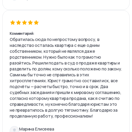
Комментарий:
Обратилась сюда по непростому вопросу, в
наследство осталась квартира с еще одним
собственником, который не являлся даже
родственником. Нужно было как то грамотно
разойтись. Решили подать в суд о продаже квартиры и
разделить по долям, кому сколько положено по закону.
Сами мы бы точно не справились в этих
хитросплетениях. Юрист грамотно составил иск, все
подсчёты — расчеты быстро, точно и в срок. Два
судебных заседания и пришли к мировому соглашению,
согласно которому квартира продана, как я считаю по
справедливости, ну конечно благодаря юристам это
не превратилось в долгую тягомотину. Благодарю за
проделанную работу, профессионализм!
Марина Елисеева