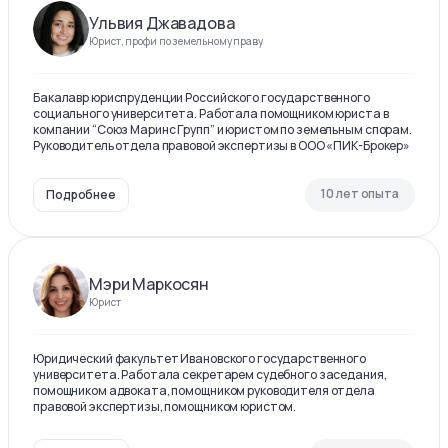
Ульвия Джавадова
Юрист, профи по земельному праву
Бакалавр юриспруденции Российского государственного
социального университета. Работала помощником юриста в
компании “Союз Маринс Групп” и юристом по земельным спорам.
Руководитель отдела правовой экспертизы в ООО «ПИК-Брокер»
10 лет опыта
Подробнее
Мэри Маркосян
Юрист
Юридический факультет Ивановского государственного
университета. Работала секретарем судебного заседания,
помощником адвоката, помощником руководителя отдела
правовой экспертизы, помощником юристом.