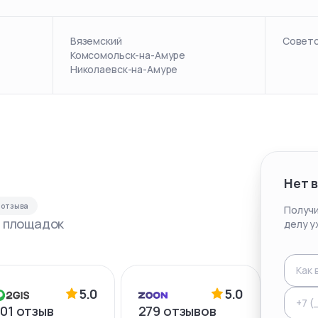
Вяземский
Советс
Комсомольск-на-Амуре
Николаевск-на-Амуре
Нет 
отзыва
Получи
с площадок
делу у
5.0
5.0
01
отзыв
279
отзывов