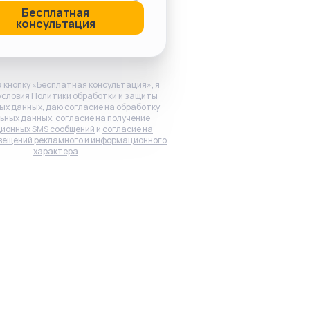
Бесплатная
консультация
 кнопку «Бесплатная консультация», я
условия
Политики обработки и защиты
ых данных
, даю
согласие на обработку
ьных данных
,
согласие на получение
ионных SMS сообщений
и
согласие на
вещений рекламного и информационного
характера