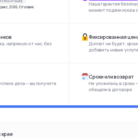
его
854
отзыва
Наша гарантия безопас
екс, 2GIS, Отзовик
момент подачи иска в 
анков
Фиксированная цен
а, напрямую от нас, без
Доплат не будет, кром
добавить новые услуг
Сроки или возврат
успехе дела — вы получите
Не уложились в сроки —
обещали в договоре
 крае