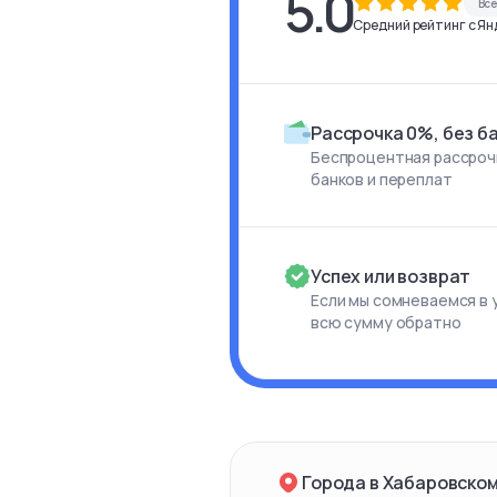
5.0
Вс
Средний рейтинг с Янд
Рассрочка 0%, без б
Беспроцентная рассрочк
банков и переплат
Успех или возврат
Если мы сомневаемся в 
всю сумму обратно
Города в Хабаровском