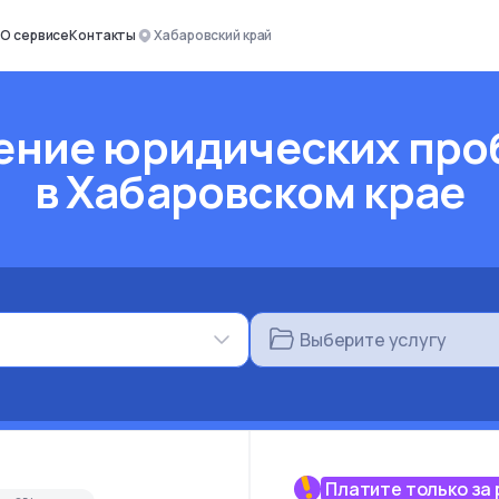
О сервисе
Контакты
Хабаровский край
ение юридических про
в Хабаровском крае
Выберите услугу
Платите только за