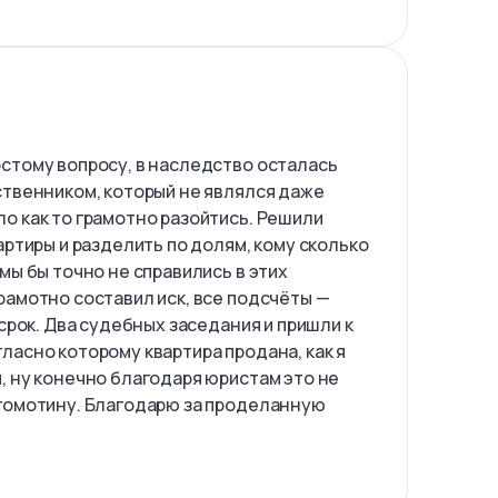
стому вопросу, в наследство осталась
ственником, который не являлся даже
о как то грамотно разойтись. Решили
артиры и разделить по долям, кому сколько
мы бы точно не справились в этих
рамотно составил иск, все подсчёты —
 срок. Два судебных заседания и пришли к
ласно которому квартира продана, как я
, ну конечно благодаря юристам это не
гомотину. Благодарю за проделанную
!