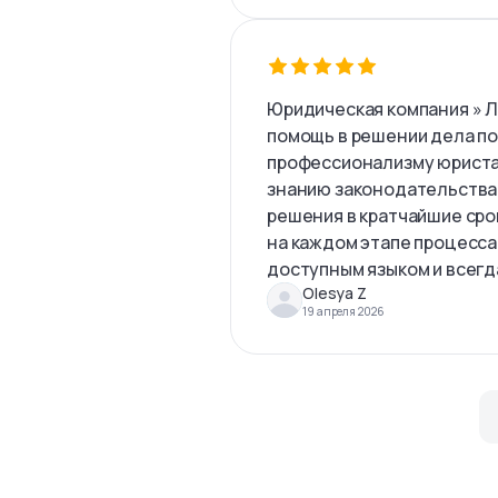
Юридическая компания » 
помощь в решении дела по
профессионализму юриста
знанию законодательства
решения в кратчайшие сро
на каждом этапе процесса
доступным языком и всегда
Olesya Z
19 апреля 2026