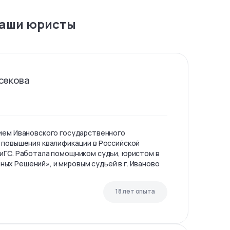
аши юристы
секова
ием Ивановского государственного
 повышения квалификации в Российской
иГС. Работала помощником судьи, юристом в
х Решений», и мировым судьей в г. Иваново
18 лет опыта