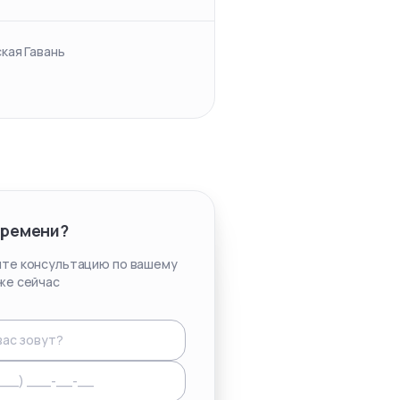
кая Гавань
времени?
те консультацию по вашему
же сейчас