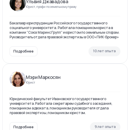
Ульвия Джавадова
Юрист, профи по земельному праву
Бакалавр юриспруденции Российского государственного
социального университета. Работала помощником юриста в
компании “Союз Маринс Групп” и юристом по земельным спорам.
Руководитель отдела правовой экспертизы в ООО «ПИК-Брокер»
10 лет опыта
Подробнее
Мэри Маркосян
Юрист
Юридический факультет Ивановского государственного
университета. Работала секретарем судебного заседания,
помощником адвоката, помощником руководителя отдела
правовой экспертизы, помощником юристом.
9 лет опыта
Подробнее