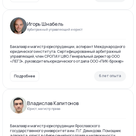
Игорь Шнабель
Арбитражный управляющий и юрист
Бакалавр и магистр юриспруденции, аспирант Международного
юридического института. Сертифицированный арбитражный
управляющий, член СРО ПАУ ЦФО. Генеральный директор ООО
«ЛЕГЭ», руководитель юридического отдела ООО «ПИК-Брокер»
6 лет опыта
Подробнее
Владислав Капитонов
Юрист, магистр права
Бакалавр и магистр юриспруденции Ярославского
государственного университета им. П.Г. Демидова. Помощник
адвоката, юрист в сфере семейного права и недвижимости