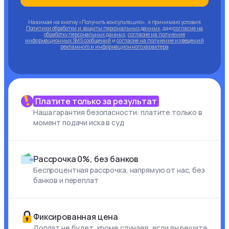
Нажимая на кнопку «Получить консультацию», я принимаю условия
Политики обработки и защиты персональных данных
, даю
согласие на
обработку персональных данных
,
согласие на получение
информационных SMS сообщений
и
согласие на получение извещений
рекламного и информационного характера
Платите только за результат
Наша гарантия безопасности: платите только в
момент подачи иска в суд
Рассрочка 0%, без банков
Беспроцентная рассрочка, напрямую от нас, без
банков и переплат
Фиксированная цена
Доплат не будет, кроме случаев, если вы решите