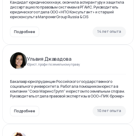
Кандидат юридических наук, окончила аспирантуру и защитила
диссертацию по правовым системам в РГАИС. Руководитель
юридического отдела ООО «НПО Консультант» и старший
юрисконсульт в ManpowerGroup Russia & CIS
14 лет опыта
Подробнее
Ульвия Джавадова
Юрист, профи по земельному праву
Бакалавр юриспруденции Российского государственного
социального университета. Работала помощником юриста в
компании “Союз Маринс Групп” и юристом по земельным спорам.
Руководитель отдела правовой экспертизы в ООО «ПИК-Брокер»
10 лет опыта
Подробнее