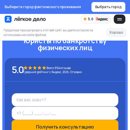
Выберите город фактического проживания
Выбрать город
5.0
Продолжая просматривать этот веб-сайт, вы даете согласие на
Хорошо
использование cookie-файлов
Юристы по банкротству
физических лиц
5.0
Всего
854
отзыва
Средний рейтинг с Яндекс, 2GIS, Отзовик
Получить консультацию