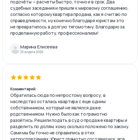
подсчёты — расчеты быстро, точно и в срок. Два
судебных заседания и пришли к мировому соглашению,
согласно которому квартира продана, как я считаю по
справедливости, ну конечно благодаря юристам это
не превратилось в долгую тягомотину. Благодарю за
проделанную работу, профессионализм!
Марина Елисеева
23 апреля 2026
Комментарий:
Обратилась сюда по непростому вопросу, в
наследство осталась квартира с еще одним
собственником, который не являлся даже
родственником. Нужно было как то грамотно
разойтись. Решили подать в суд о продаже квартиры и
разделить по долям, кому сколько положено по закону.
Сами мы бы точно не справились в этих
хитросплетениях. Юрист грамотно составил иск, все