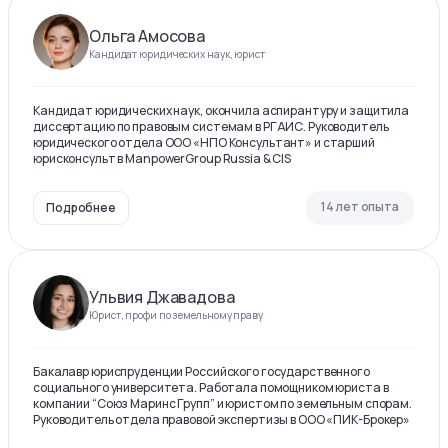
Ольга Амосова
Кандидат юридических наук, юрист
Кандидат юридических наук, окончила аспирантуру и защитила
диссертацию по правовым системам в РГАИС. Руководитель
юридического отдела ООО «НПО Консультант» и старший
юрисконсульт в ManpowerGroup Russia & CIS
14 лет опыта
Подробнее
Ульвия Джавадова
Юрист, профи по земельному праву
Бакалавр юриспруденции Российского государственного
социального университета. Работала помощником юриста в
компании “Союз Маринс Групп” и юристом по земельным спорам.
Руководитель отдела правовой экспертизы в ООО «ПИК-Брокер»