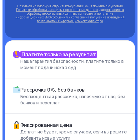
Нажимая на кнопку «Получить консультацию», я принимаю условия
Политики обработки и защиты персональных данных
, даю
согласие на
обработку персональных данных
,
согласие на получение
информационных SMS сообщений
и
согласие на получение извещений
рекламного и информационного характера
Платите только за результат
Наша гарантия безопасности: платите только в
момент подачи иска в суд
Рассрочка 0%, без банков
Беспроцентная рассрочка, напрямую от нас, без
банков и переплат
Фиксированная цена
Доплат не будет, кроме случаев, если вы решите
добавить новые услуги