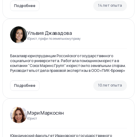
14 лет опыта
Подробнее
Ульвия Джавадова
Юрист, профи по земельному праву
Бакалавр юриспруденции Российского государственного
социального университета. Работала помощником юриста в
компании “Союз Маринс Групп” и юристом по земельным спорам.
Руководитель отдела правовой экспертизы в ООО «ПИК-Брокер»
10 лет опыта
Подробнее
Мэри Маркосян
Юрист
Юридический факультет Ивановского государственного