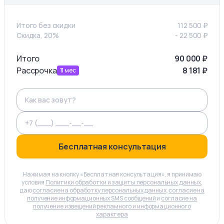
Итого без скидки
112 500
₽
Скидка, 20%
-
22 500
₽
Итого
90 000
₽
Рассрочка
8 181
₽
11
мес
Бесплатная консультация
Нажимая на кнопку «Бесплатная консультация», я принимаю
условия
Политики обработки и защиты персональных данных
,
даю
согласие на обработку персональных данных
,
согласие на
получение информационных SMS сообщений
и
согласие на
получение извещений рекламного и информационного
характера