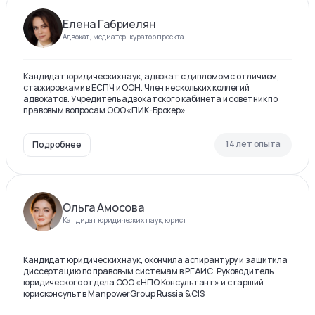
Елена Габриелян
Адвокат, медиатор, куратор проекта
Кандидат юридических наук, адвокат с дипломом с отличием,
стажировками в ЕСПЧ и ООН. Член нескольких коллегий
адвокатов. Учредитель адвокатского кабинета и советник по
правовым вопросам ООО «ПИК-Брокер»
14 лет опыта
Подробнее
Ольга Амосова
Кандидат юридических наук, юрист
Кандидат юридических наук, окончила аспирантуру и защитила
диссертацию по правовым системам в РГАИС. Руководитель
юридического отдела ООО «НПО Консультант» и старший
юрисконсульт в ManpowerGroup Russia & CIS