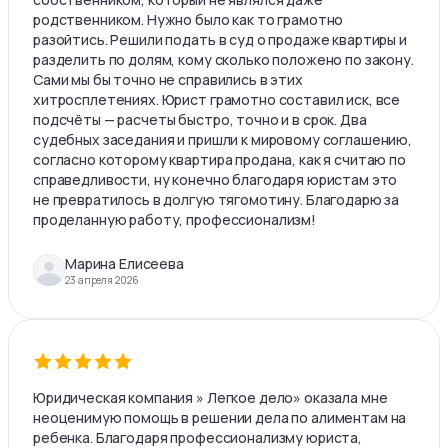
родственником. Нужно было как то грамотно
разойтись. Решили подать в суд о продаже квартиры и
разделить по долям, кому сколько положено по закону.
Сами мы бы точно не справились в этих
хитросплетениях. Юрист грамотно составил иск, все
подсчёты — расчеты быстро, точно и в срок. Два
судебных заседания и пришли к мировому соглашению,
согласно которому квартира продана, как я считаю по
справедливости, ну конечно благодаря юристам это
не превратилось в долгую тягомотину. Благодарю за
проделанную работу, профессионализм!
Марина Елисеева
23 апреля 2026
Юридическая компания » Легкое дело» оказала мне
неоценимую помощь в решении дела по алиментам на
ребенка. Благодаря профессионализму юриста,