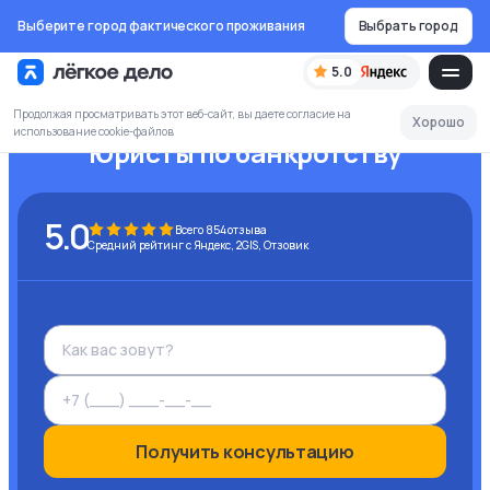
Выберите город фактического проживания
Выбрать город
5.0
Продолжая просматривать этот веб-сайт, вы даете согласие на
Хорошо
использование cookie-файлов
Юристы по банкротству
5.0
Всего
854
отзыва
Средний рейтинг с Яндекс, 2GIS, Отзовик
Получить консультацию