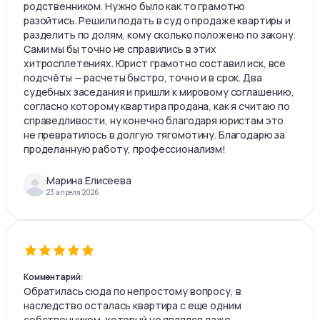
родственником. Нужно было как то грамотно
разойтись. Решили подать в суд о продаже квартиры и
разделить по долям, кому сколько положено по закону.
Сами мы бы точно не справились в этих
хитросплетениях. Юрист грамотно составил иск, все
подсчёты — расчеты быстро, точно и в срок. Два
судебных заседания и пришли к мировому соглашению,
согласно которому квартира продана, как я считаю по
справедливости, ну конечно благодаря юристам это
не превратилось в долгую тягомотину. Благодарю за
проделанную работу, профессионализм!
Марина Елисеева
23 апреля 2026
Комментарий:
Обратилась сюда по непростому вопросу, в
наследство осталась квартира с еще одним
собственником, который не являлся даже