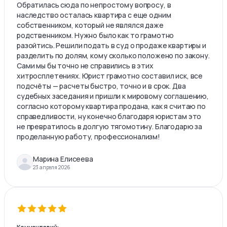
Обратилась сюда по непростому вопросу, в
наследство осталась квартира с еще одним
собственником, который не являлся даже
родственником. Нужно было как то грамотно
разойтись. Решили подать в суд о продаже квартиры и
разделить по долям, кому сколько положено по закону.
Сами мы бы точно не справились в этих
хитросплетениях. Юрист грамотно составил иск, все
подсчёты — расчеты быстро, точно и в срок. Два
судебных заседания и пришли к мировому соглашению,
согласно которому квартира продана, как я считаю по
справедливости, ну конечно благодаря юристам это
не превратилось в долгую тягомотину. Благодарю за
проделанную работу, профессионализм!
Марина Елисеева
23 апреля 2026