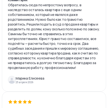
Комментарий:
Обратилась сюда по непростому вопросу, в
наследство осталась квартира с еще одним
собственником, который не являлся даже
родственником. Нужно было как то грамотно
разойтись. Решили подать в суд о продаже квартиры и
разделить по долям, кому сколько положено по закону.
Сами мы бы точно не справились в этих
хитросплетениях. Юрист грамотно составил иск, все
подсчёты — расчеты быстро, точно и в срок. Два
судебных заседания и пришли к мировому соглашению,
согласно которому квартира продана, как я считаю по
справедливости, ну конечно благодаря юристам это
не превратилось в долгую тягомотину. Благодарю за
проделанную работу, профессионализм!
Марина Елисеева
23 апреля 2026