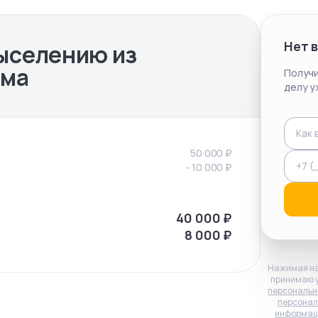
Нет 
ыселению из
ома
Получи
делу у
50 000
₽
-
10 000
₽
40 000
₽
8 000
₽
Нажимая на
принимаю 
персональн
персонал
информац