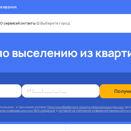
оживания
О сервисе
Контакты
Выберите город
о выселению из квар
Получ
ультацию», я принимаю условия
Политики обработки и защиты персональных данных
, да
чение информационных SMS сообщений
и
согласие на получение извещений рекламного и 