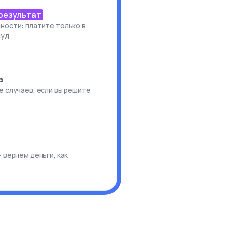
 результат
ности: платите только в
суд
а
е случаев, если вы решите
и
 вернем деньги, как