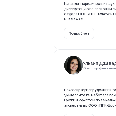
Кандидат юридических наук,
диссертацию по правовым с
отдела ООО «НПО Консульта
Russia & CIS
Подробнее
Ульвия Джава
Юрист, профи по земе
Бакалавр юриспруденции Ро
университета. Работала по
Групп” и юристом по земель
экспертизы в ООО «ПИК-Бро