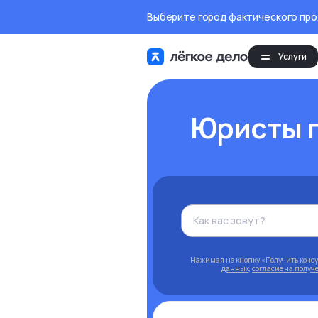
Выберите город фактического пр
Услуги
Юристы п
Нажимая на кнопку «Получить конс
данных
,
согласие на полу