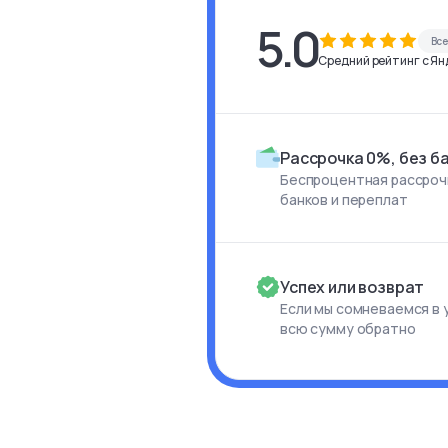
5.0
Вс
Средний рейтинг с Янд
Рассрочка 0%, без б
Беспроцентная рассрочк
банков и переплат
Успех или возврат
Если мы сомневаемся в 
всю сумму обратно