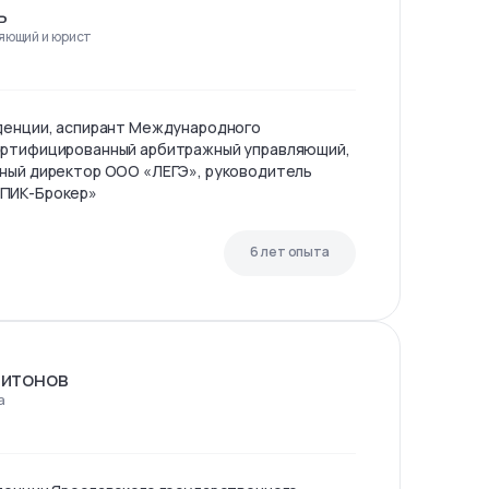
ь
яющий и юрист
уденции, аспирант Международного
ертифицированный арбитражный управляющий,
ьный директор ООО «ЛЕГЭ», руководитель
«ПИК-Брокер»
6 лет опыта
питонов
а