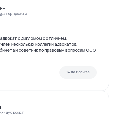
ян
куратор проекта
 адвокат с дипломом с отличием,
 Член нескольких коллегий адвокатов.
бинета и советник по правовым вопросам ООО
14 лет опыта
а
х наук, юрист