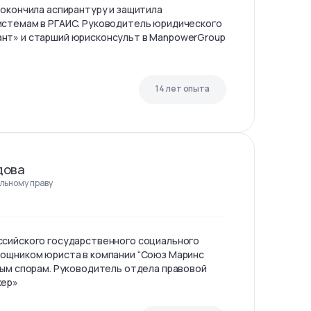
 окончила аспирантуру и защитила
истемам в РГАИС. Руководитель юридического
нт» и старший юрисконсульт в ManpowerGroup
14 лет опыта
дова
льному праву
ссийского государственного социального
мощником юриста в компании “Союз Маринс
ным спорам. Руководитель отдела правовой
кер»