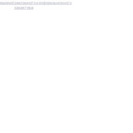
вещений рекламного и информационного
характера