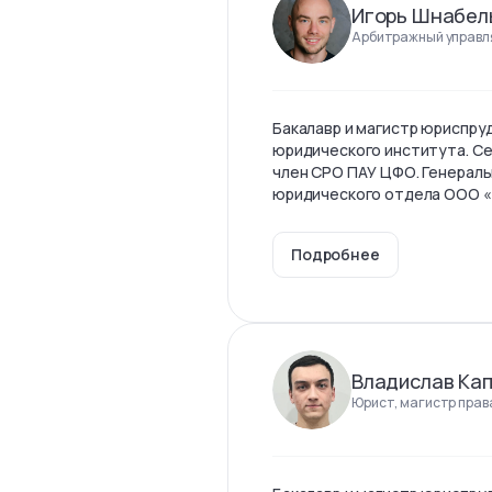
Игорь Шнабел
Арбитражный управл
Бакалавр и магистр юриспр
юридического института. С
член СРО ПАУ ЦФО. Генерал
юридического отдела ООО 
Подробнее
Владислав Ка
Юрист, магистр прав