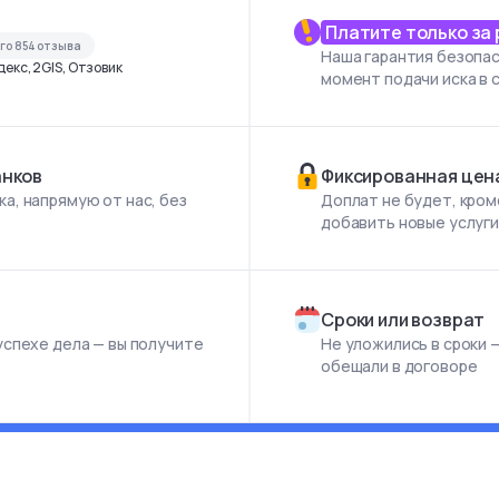
Платите только за
его
854
отзыва
Наша гарантия безопас
екс, 2GIS, Отзовик
момент подачи иска в 
анков
Фиксированная цен
а, напрямую от нас, без
Доплат не будет, кром
добавить новые услуг
Сроки или возврат
успехе дела — вы получите
Не уложились в сроки —
обещали в договоре