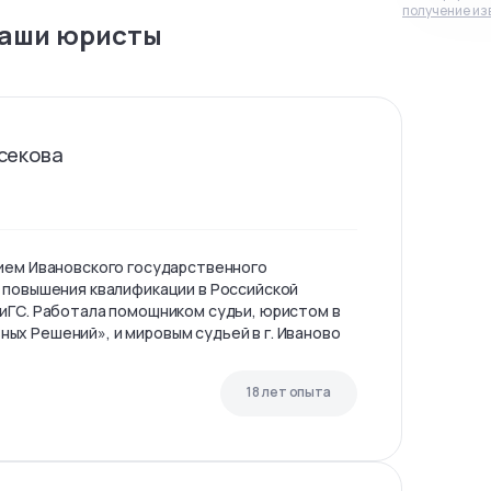
получение из
аши юристы
секова
ием Ивановского государственного
 повышения квалификации в Российской
иГС. Работала помощником судьи, юристом в
х Решений», и мировым судьей в г. Иваново
18 лет опыта