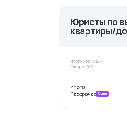
Юристы по в
квартиры/д
Итого без скидки
Скидка, 20%
Итого
Рассрочка
5
мес