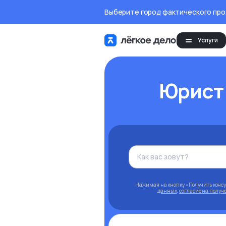
Выберите город фактического пр
Услуги
Юрист
Нажимая на кнопку «Получить конс
данных
,
согласие на полу