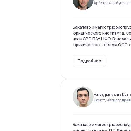
Арбитражный управл
Бакалавр и магистр юриспр
юридического института. С
член СРО ПАУ ЦФО. Генерал
юридического отдела ООО 
Подробнее
Владислав Ка
Юрист, магистр прав
Бакалавр и магистр юриспру
университета им. П.Г. Демид