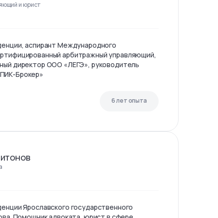
яющий и юрист
уденции, аспирант Международного
ертифицированный арбитражный управляющий,
ьный директор ООО «ЛЕГЭ», руководитель
«ПИК-Брокер»
6 лет опыта
питонов
а
денции Ярославского государственного
ова. Помощник адвоката, юрист в сфере