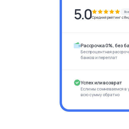
5.0
Вс
Средний рейтинг с Янд
Рассрочка 0%, без б
Беспроцентная рассрочк
банков и переплат
Успех или возврат
Если мы сомневаемся в 
всю сумму обратно