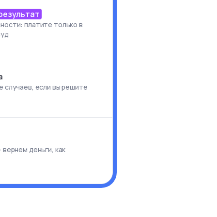
 результат
ности: платите только в
суд
а
е случаев, если вы решите
и
 вернем деньги, как