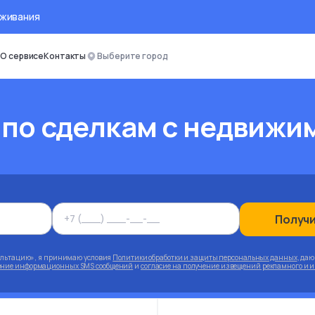
оживания
О сервисе
Контакты
Выберите город
 по сделкам с недвижи
Получ
ультацию», я принимаю условия
Политики обработки и защиты персональных данных
, да
чение информационных SMS сообщений
и
согласие на получение извещений рекламного и 