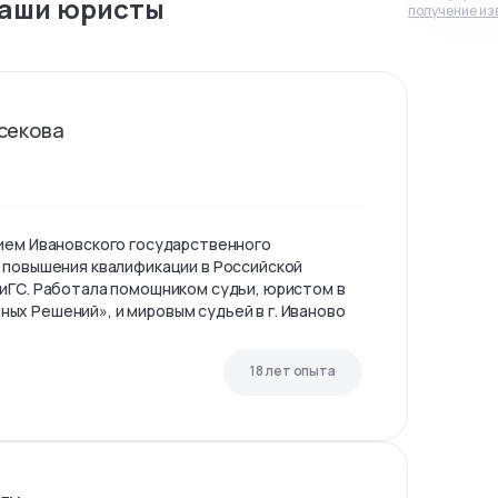
аши юристы
получение из
секова
ием Ивановского государственного
 повышения квалификации в Российской
иГС. Работала помощником судьи, юристом в
х Решений», и мировым судьей в г. Иваново
18 лет опыта