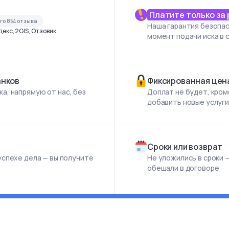
Платите только за
его
854
отзыва
Наша гарантия безопас
екс, 2GIS, Отзовик
момент подачи иска в 
анков
Фиксированная цен
а, напрямую от нас, без
Доплат не будет, кром
добавить новые услуг
Сроки или возврат
успехе дела — вы получите
Не уложились в сроки —
обещали в договоре