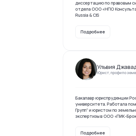
диссертацию по правовым с
отдела ООО «НПО Консульта
Russia & CIS
Подробнее
Ульвия Джава
Юрист, профи по земе
Бакалавр юриспруденции Ро
университета. Работала по
Групп” и юристом по земель
экспертизы в ООО «ПИК-Бро
Подробнее