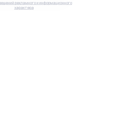
вещений рекламного и информационного
характера