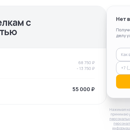
Нет 
елкам с
тью
Получи
делу у
68 750
₽
-
13 750
₽
55 000
₽
Нажимая на
принимаю 
персональн
персонал
информац