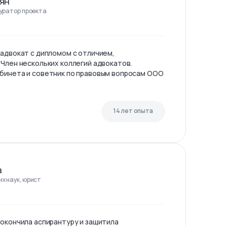
ян
куратор проекта
 адвокат с дипломом с отличием,
 Член нескольких коллегий адвокатов.
бинета и советник по правовым вопросам ООО
14 лет опыта
а
х наук, юрист
 окончила аспирантуру и защитила