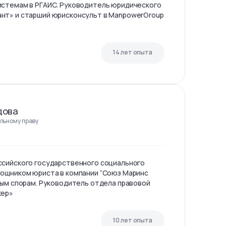
истемам в РГАИС. Руководитель юридического
нт» и старший юрисконсульт в ManpowerGroup
14 лет опыта
дова
льному праву
ссийского государственного социального
мощником юриста в компании “Союз Маринс
ным спорам. Руководитель отдела правовой
кер»
10 лет опыта