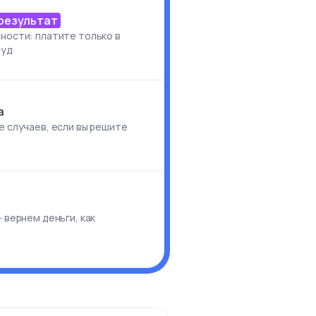
 результат
ности: платите только в
суд
а
е случаев, если вы решите
и
 вернем деньги, как