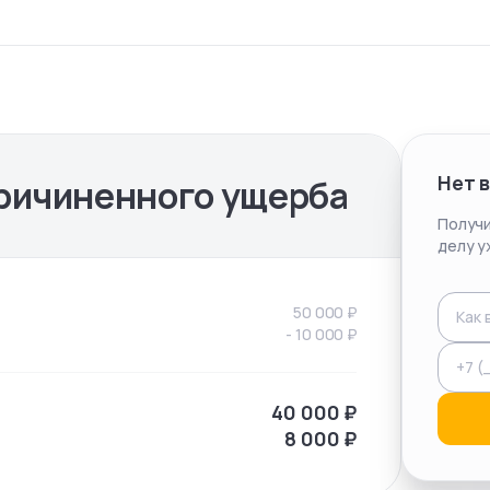
Нет 
ричиненного ущерба
Получи
делу у
50 000
₽
-
10 000
₽
40 000
₽
8 000
₽