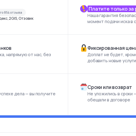
Платите только за
его
854
отзыва
Наша гарантия безопас
екс, 2GIS, Отзовик
момент подачи иска в 
анков
Фиксированная цен
а, напрямую от нас, без
Доплат не будет, кром
добавить новые услуг
Сроки или возврат
успехе дела — вы получите
Не уложились в сроки —
обещали в договоре