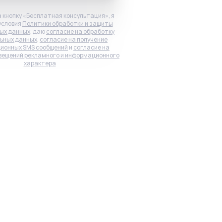
 кнопку «Бесплатная консультация», я
условия
Политики обработки и защиты
ых данных
, даю
согласие на обработку
ьных данных
,
согласие на получение
ионных SMS сообщений
и
согласие на
вещений рекламного и информационного
характера