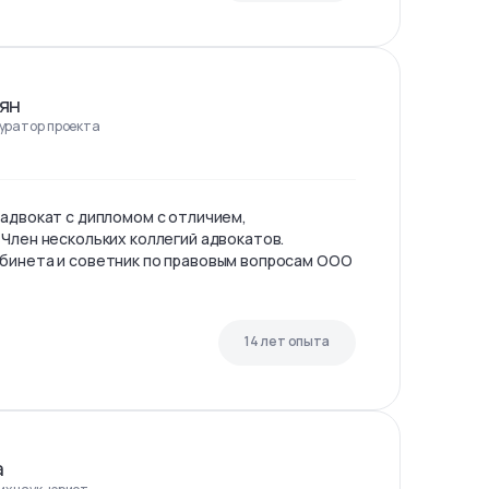
ян
куратор проекта
 адвокат с дипломом с отличием,
 Член нескольких коллегий адвокатов.
бинета и советник по правовым вопросам ООО
14 лет опыта
а