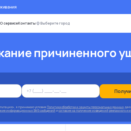
оживания
О сервисе
Контакты
Выберите город
кание причиненного у
Получ
ультацию», я принимаю условия
Политики обработки и защиты персональных данных
, да
чение информационных SMS сообщений
и
согласие на получение извещений рекламного и 