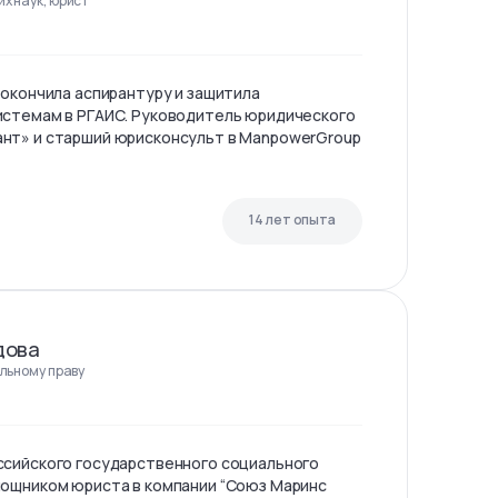
х наук, юрист
 окончила аспирантуру и защитила
истемам в РГАИС. Руководитель юридического
нт» и старший юрисконсульт в ManpowerGroup
14 лет опыта
дова
льному праву
ссийского государственного социального
мощником юриста в компании “Союз Маринс