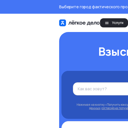
Выберите город фактического пр
Услуги
Взыс
Нажимая на кнопку «Получить конс
данных
,
согласие на полу