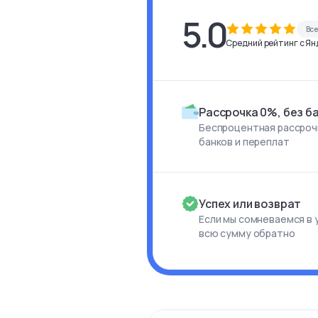
5.0
Вс
Средний рейтинг с Янд
Рассрочка 0%, без б
Беспроцентная рассрочк
банков и переплат
Успех или возврат
Если мы сомневаемся в 
всю сумму обратно