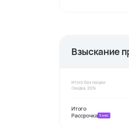
Взыскание п
Итого без скидки
Скидка, 20%
Итого
Рассрочка
5
мес