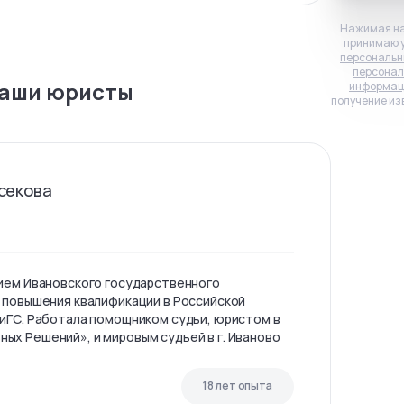
Нажимая на
принимаю 
персональн
персонал
аши юристы
информац
получение из
секова
ием Ивановского государственного
 повышения квалификации в Российской
иГС. Работала помощником судьи, юристом в
х Решений», и мировым судьей в г. Иваново
18 лет опыта