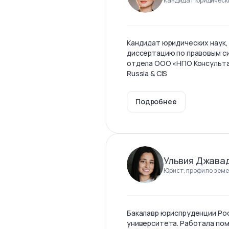
Кандидат юридически
Кандидат юридических наук,
диссертацию по правовым с
отдела ООО «НПО Консульта
Russia & CIS
Подробнее
Ульвия Джава
Юрист, профи по земе
Бакалавр юриспруденции Ро
университета. Работала по