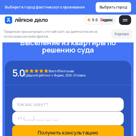
Выберите город фактического проживания
Выбрать город
5.0
Продолжая просматривать этот веб-сайт, вы даете согласие на
Хорошо
использование cookie-файлов
Выселение из квартиры по
решению суда
5.0
Всего
854
отзыва
Средний рейтинг с Яндекс, 2GIS, Отзовик
Получить консультацию