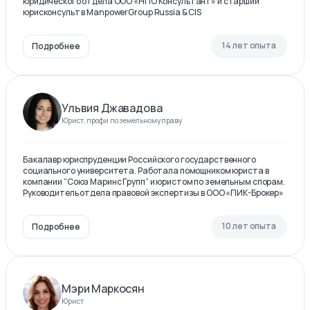
юридического отдела ООО «НПО Консультант» и старший
юрисконсульт в ManpowerGroup Russia & CIS
14 лет опыта
Подробнее
Ульвия Джавадова
Юрист, профи по земельному праву
Бакалавр юриспруденции Российского государственного
социального университета. Работала помощником юриста в
компании “Союз Маринс Групп” и юристом по земельным спорам.
Руководитель отдела правовой экспертизы в ООО «ПИК-Брокер»
10 лет опыта
Подробнее
Мэри Маркосян
Юрист