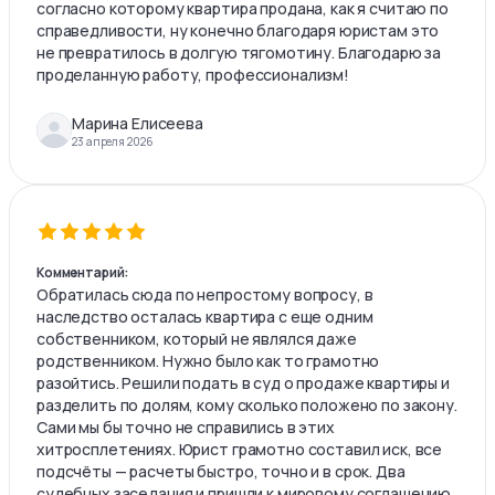
согласно которому квартира продана, как я считаю по
справедливости, ну конечно благодаря юристам это
не превратилось в долгую тягомотину. Благодарю за
проделанную работу, профессионализм!
Марина Елисеева
23 апреля 2026
Комментарий:
Обратилась сюда по непростому вопросу, в
наследство осталась квартира с еще одним
собственником, который не являлся даже
родственником. Нужно было как то грамотно
разойтись. Решили подать в суд о продаже квартиры и
разделить по долям, кому сколько положено по закону.
Сами мы бы точно не справились в этих
хитросплетениях. Юрист грамотно составил иск, все
подсчёты — расчеты быстро, точно и в срок. Два
судебных заседания и пришли к мировому соглашению,