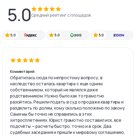
5.0
Средний рейтинг с площадок
5.0
5.0
5.0
Комментарий:
Обратилась сюда по непростому вопросу, в
наследство осталась квартира с еще одним
собственником, который не являлся даже
родственником. Нужно было как то грамотно
разойтись. Решили подать в суд о продаже квартиры и
разделить по долям, кому сколько положено по закону.
Сами мы бы точно не справились в этих
хитросплетениях. Юрист грамотно составил иск, все
подсчёты — расчеты быстро, точно и в срок. Два
судебных заседания и пришли к мировому соглашению,