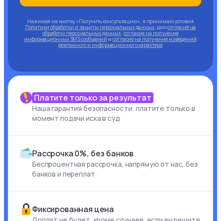
Нажимая на кнопку «Получить консультацию», я принимаю условия
Политики обработки и защиты персональных данных
, даю
согласие на
обработку персональных данных
,
согласие на получение
информационных SMS сообщений
и
согласие на получение извещений
рекламного и информационного характера
Платите только за результат
Наша гарантия безопасности: платите только в
момент подачи иска в суд
Рассрочка 0%, без банков
Беспроцентная рассрочка, напрямую от нас, без
банков и переплат
Фиксированная цена
Доплат не будет, кроме случаев, если вы решите