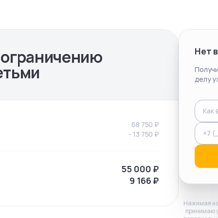
Нет 
 ограничению
етьми
Получи
делу у
68 750
₽
-
13 750
₽
55 000
₽
9 166
₽
Нажимая на
принимаю 