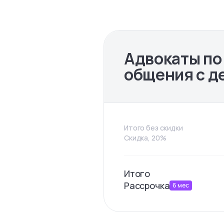
Адвокаты по
общения с д
Итого без скидки
Скидка, 20%
Итого
Рассрочка
6
мес