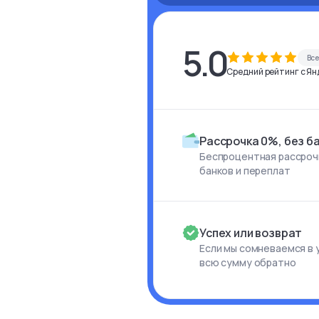
5.0
Вс
Средний рейтинг с Янд
Рассрочка 0%, без б
Беспроцентная рассрочк
банков и переплат
Успех или возврат
Если мы сомневаемся в 
всю сумму обратно