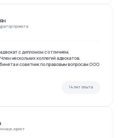
ян
куратор проекта
 адвокат с дипломом с отличием,
 Член нескольких коллегий адвокатов.
бинета и советник по правовым вопросам ООО
14 лет опыта
а
х наук, юрист