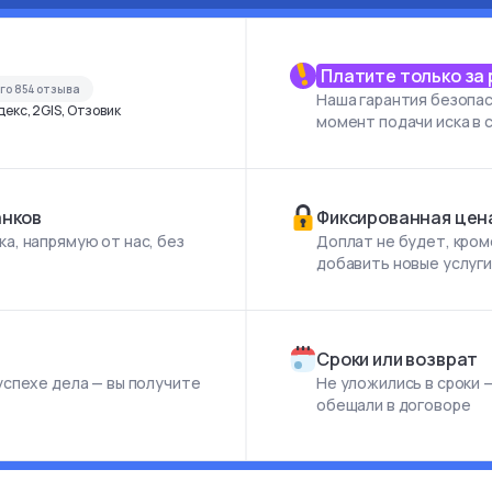
Платите только за
его
854
отзыва
Наша гарантия безопас
екс, 2GIS, Отзовик
момент подачи иска в 
анков
Фиксированная цен
а, напрямую от нас, без
Доплат не будет, кром
добавить новые услуг
Сроки или возврат
успехе дела — вы получите
Не уложились в сроки —
обещали в договоре