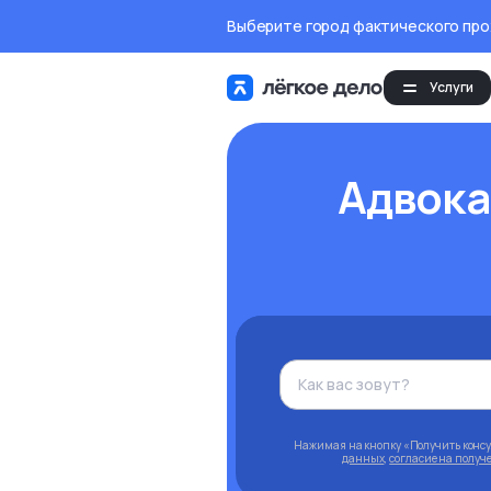
Выберите город фактического пр
Услуги
Адвока
Нажимая на кнопку «Получить конс
данных
,
согласие на полу