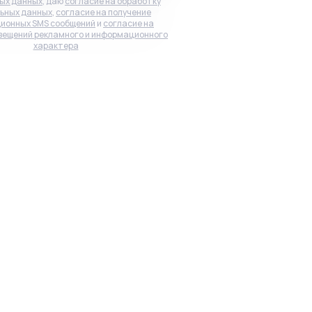
ых данных
, даю
согласие на обработку
ьных данных
,
согласие на получение
ионных SMS сообщений
и
согласие на
вещений рекламного и информационного
характера