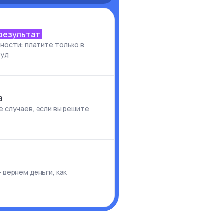
 результат
ности: платите только в
суд
а
е случаев, если вы решите
и
 вернем деньги, как