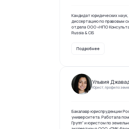
Кандидат юридических наук,
диссертацию по правовым с
отдела ООО «НПО Консульта
Russia & CIS
Подробнее
Ульвия Джава
Юрист, профи по земе
Бакалавр юриспруденции Ро
университета. Работала по
Групп” и юристом по земель
экспертизы в ООО «ПИК-Бро