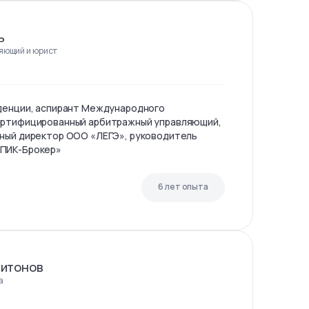
ь
яющий и юрист
уденции, аспирант Международного
ертифицированный арбитражный управляющий,
ьный директор ООО «ЛЕГЭ», руководитель
«ПИК-Брокер»
6 лет опыта
питонов
а