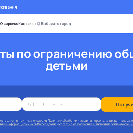
оживания
О сервисе
Контакты
Выберите город
ты по ограничению об
детьми
Получ
ультацию», я принимаю условия
Политики обработки и защиты персональных данных
, да
чение информационных SMS сообщений
и
согласие на получение извещений рекламного и 