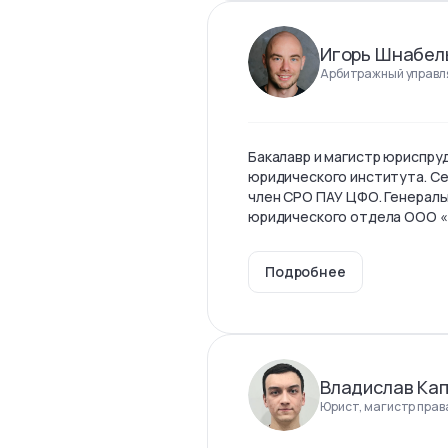
Игорь Шнабел
Арбитражный управл
Бакалавр и магистр юриспр
юридического института. С
член СРО ПАУ ЦФО. Генерал
юридического отдела ООО 
Подробнее
Владислав Ка
Юрист, магистр прав