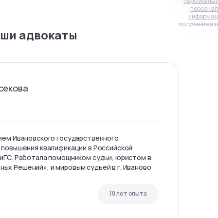
персональн
персонал
информац
получение из
ши адвокаты
секова
ием Ивановского государственного
 повышения квалификации в Российской
иГС. Работала помощником судьи, юристом в
х Решений», и мировым судьей в г. Иваново
18 лет опыта