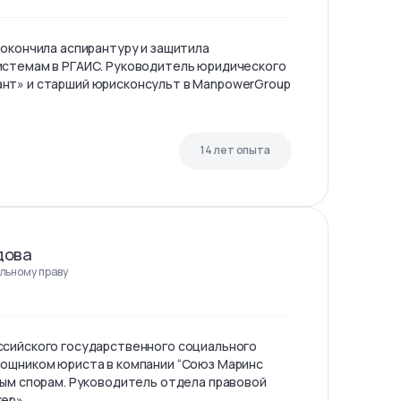
 окончила аспирантуру и защитила
истемам в РГАИС. Руководитель юридического
нт» и старший юрисконсульт в ManpowerGroup
14 лет опыта
дова
льному праву
ссийского государственного социального
мощником юриста в компании “Союз Маринс
ным спорам. Руководитель отдела правовой
кер»