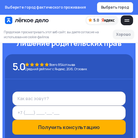
Выберите город фактического проживания
Выбрать город
5.0
Продолжая просматривать этот веб-сайт, вы даете согласие на
Хорошо
использование cookie-файлов
Лишение родительских прав
5.0
Всего
854
отзыва
Средний рейтинг с Яндекс, 2GIS, Отзовик
Получить консультацию