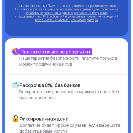
Нажимая на кнопку «Получить консультацию», я принимаю условия
Политики обработки и защиты персональных данных
, даю
согласие на
обработку персональных данных
,
согласие на получение
информационных SMS сообщений
и
согласие на получение извещений
рекламного и информационного характера
Платите только за результат
Наша гарантия безопасности: платите только в
момент подачи иска в суд
Рассрочка 0%, без банков
Беспроцентная рассрочка, напрямую от нас, без
банков и переплат
Фиксированная цена
Доплат не будет, кроме случаев, если вы решите
добавить новые услуги