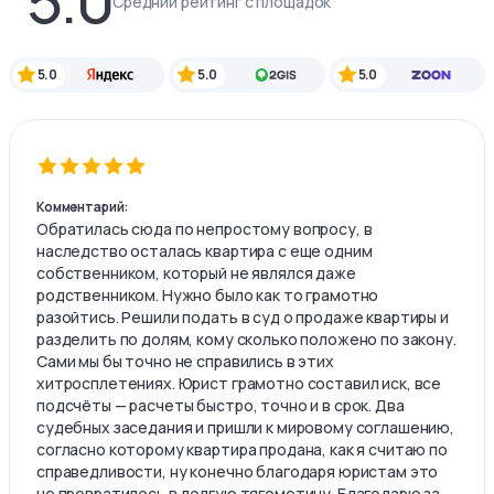
Средний рейтинг с площадок
5.0
5.0
5.0
Комментарий:
Обратилась сюда по непростому вопросу, в
наследство осталась квартира с еще одним
собственником, который не являлся даже
родственником. Нужно было как то грамотно
разойтись. Решили подать в суд о продаже квартиры и
разделить по долям, кому сколько положено по закону.
Сами мы бы точно не справились в этих
хитросплетениях. Юрист грамотно составил иск, все
подсчёты — расчеты быстро, точно и в срок. Два
судебных заседания и пришли к мировому соглашению,
согласно которому квартира продана, как я считаю по
справедливости, ну конечно благодаря юристам это
не превратилось в долгую тягомотину. Благодарю за