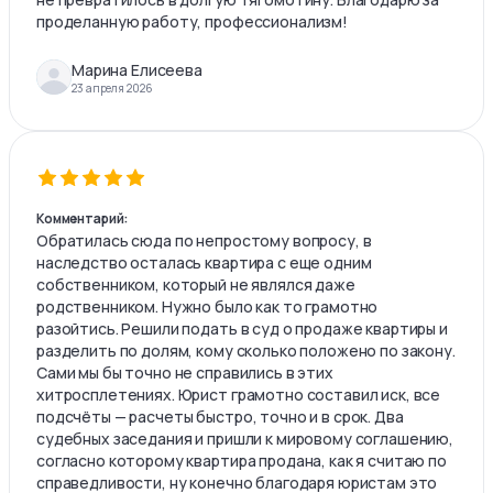
проделанную работу, профессионализм!
Марина Елисеева
23 апреля 2026
Комментарий:
Обратилась сюда по непростому вопросу, в
наследство осталась квартира с еще одним
собственником, который не являлся даже
родственником. Нужно было как то грамотно
разойтись. Решили подать в суд о продаже квартиры и
разделить по долям, кому сколько положено по закону.
Сами мы бы точно не справились в этих
хитросплетениях. Юрист грамотно составил иск, все
подсчёты — расчеты быстро, точно и в срок. Два
судебных заседания и пришли к мировому соглашению,
согласно которому квартира продана, как я считаю по
справедливости, ну конечно благодаря юристам это