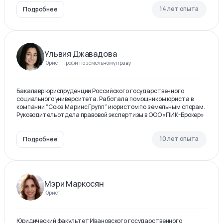
14 лет опыта
Подробнее
Ульвия Джавадова
Юрист, профи по земельному праву
Бакалавр юриспруденции Российского государственного
социального университета. Работала помощником юриста в
компании “Союз Маринс Групп” и юристом по земельным спорам.
Руководитель отдела правовой экспертизы в ООО «ПИК-Брокер»
10 лет опыта
Подробнее
Мэри Маркосян
Юрист
Юридический факультет Ивановского государственного