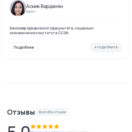
Асмик Варданян
Юрист
Бакалавр юридического факультета, социально-
экономического института ССЭИ.
4 года опыта
Подробнее
Отзывы
Всего
854
отзыва
5.0