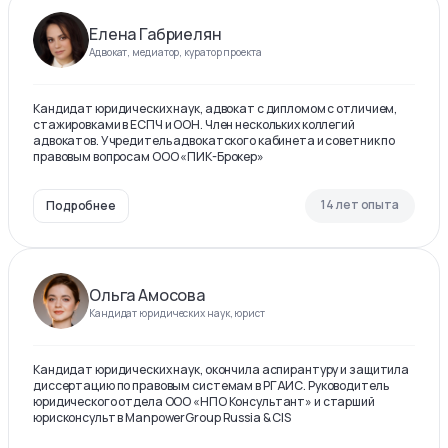
Елена Габриелян
Адвокат, медиатор, куратор проекта
Кандидат юридических наук, адвокат с дипломом с отличием,
стажировками в ЕСПЧ и ООН. Член нескольких коллегий
адвокатов. Учредитель адвокатского кабинета и советник по
правовым вопросам ООО «ПИК-Брокер»
14 лет опыта
Подробнее
Ольга Амосова
Кандидат юридических наук, юрист
Кандидат юридических наук, окончила аспирантуру и защитила
диссертацию по правовым системам в РГАИС. Руководитель
юридического отдела ООО «НПО Консультант» и старший
юрисконсульт в ManpowerGroup Russia & CIS