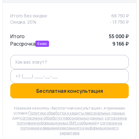
Итого без скидки
68 750
₽
Скидка, 20%
-
13 750
₽
Итого
55 000
₽
Рассрочка
9 166
₽
6
мес
Бесплатная консультация
Нажимая на кнопку «Бесплатная консультация», я принимаю
условия
Политики обработки и защиты персональных данных
,
даю
согласие на обработку персональных данных
,
согласие на
получение информационных SMS сообщений
и
согласие на
получение извещений рекламного и информационного
характера