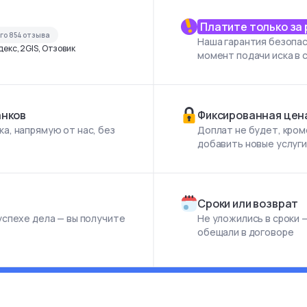
Платите только за
его
854
отзыва
Наша гарантия безопас
екс, 2GIS, Отзовик
момент подачи иска в 
анков
Фиксированная цен
а, напрямую от нас, без
Доплат не будет, кром
добавить новые услуг
Сроки или возврат
успехе дела — вы получите
Не уложились в сроки —
обещали в договоре