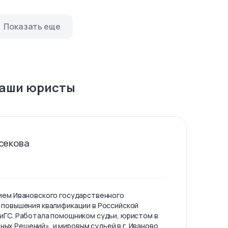
Показать еще
аши юристы
секова
ием Ивановского государственного
 повышения квалификации в Российской
иГС. Работала помощником судьи, юристом в
х Решений», и мировым судьей в г. Иваново