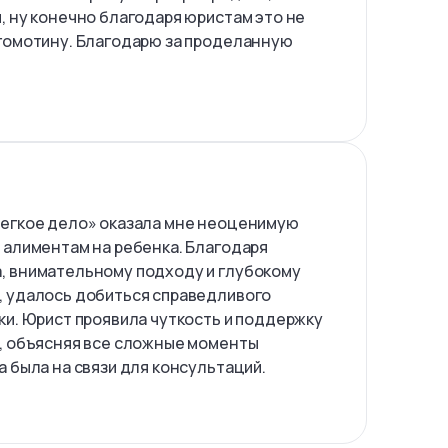
, ну конечно благодаря юристам это не
гомотину. Благодарю за проделанную
!
Легкое дело» оказала мне неоценимую
 алиментам на ребенка. Благодаря
, внимательному подходу и глубокому
, удалось добиться справедливого
ки. Юрист проявила чуткость и поддержку
, объясняя все сложные моменты
 была на связи для консультаций.