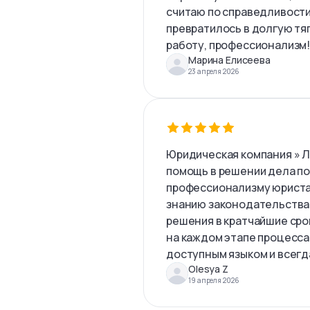
считаю по справедливости
превратилось в долгую тя
работу, профессионализм
Марина Елисеева
23 апреля 2026
Юридическая компания » 
помощь в решении дела по
профессионализму юриста
знанию законодательства
решения в кратчайшие сро
на каждом этапе процесса
доступным языком и всегда
Olesya Z
19 апреля 2026