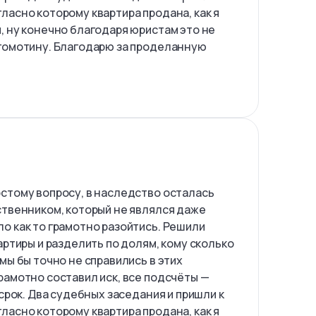
ласно которому квартира продана, как я
, ну конечно благодаря юристам это не
гомотину. Благодарю за проделанную
!
стому вопросу, в наследство осталась
ственником, который не являлся даже
о как то грамотно разойтись. Решили
артиры и разделить по долям, кому сколько
мы бы точно не справились в этих
рамотно составил иск, все подсчёты —
 срок. Два судебных заседания и пришли к
ласно которому квартира продана, как я