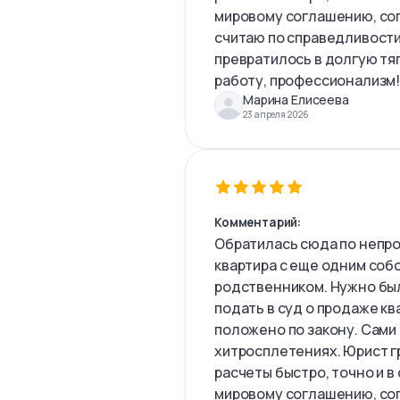
мировому соглашению, сог
считаю по справедливости
превратилось в долгую тя
работу, профессионализм
Марина Елисеева
23 апреля 2026
Комментарий:
Обратилась сюда по непро
квартира с еще одним соб
родственником. Нужно был
подать в суд о продаже кв
положено по закону. Сами 
хитросплетениях. Юрист г
расчеты быстро, точно и в
мировому соглашению, сог