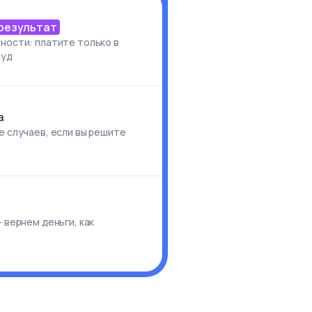
 результат
ности: платите только в
суд
а
е случаев, если вы решите
и
 вернем деньги, как