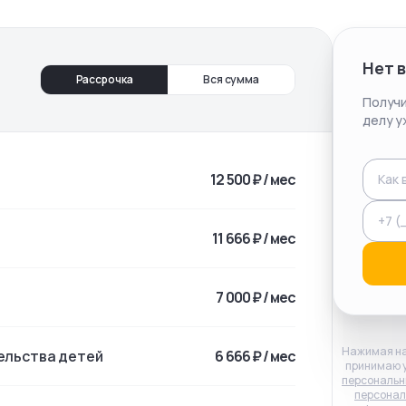
Нет 
Рассрочка
Вся сумма
Получи
делу у
12 500 ₽ / мес
11 666 ₽ / мес
7 000 ₽ / мес
Нажимая на
ельства детей
6 666 ₽ / мес
принимаю 
персональн
персонал