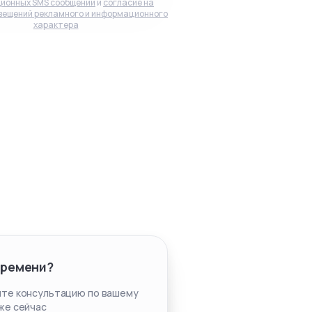
ионных SMS сообщений
и
согласие на
вещений рекламного и информационного
характера
времени?
те консультацию по вашему
же сейчас