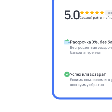
5.0
Вс
Средний рейтинг с Янд
Рассрочка 0%, без б
Беспроцентная рассрочк
банков и переплат
Успех или возврат
Если мы сомневаемся в 
всю сумму обратно