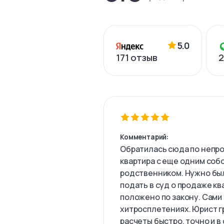
5.0
171
отзыв
2
Комментарий:
Обратилась сюда по непро
квартира с еще одним соб
родственником. Нужно был
подать в суд о продаже кв
положено по закону. Сами 
хитросплетениях. Юрист г
расчеты быстро, точно и в