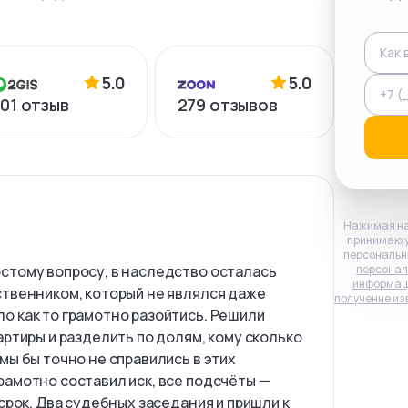
5.0
5.0
01
отзыв
279
отзывов
Нажимая на
принимаю 
персональн
стому вопросу, в наследство осталась
персонал
информац
ственником, который не являлся даже
получение из
о как то грамотно разойтись. Решили
артиры и разделить по долям, кому сколько
мы бы точно не справились в этих
рамотно составил иск, все подсчёты —
 срок. Два судебных заседания и пришли к