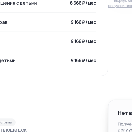
информац
щения с детьми
6 666 ₽ / мес
получение из
рав
9 166 ₽ / мес
9 166 ₽ / мес
детьми
9 166 ₽ / мес
Нет 
отзыва
Получи
с площадок
делу у