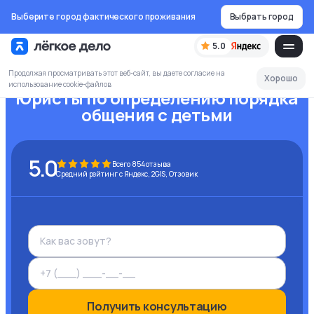
Выберите город фактического проживания
Выбрать город
5.0
Продолжая просматривать этот веб-сайт, вы даете согласие на
Хорошо
использование cookie-файлов
Юристы по определению порядка
общения с детьми
5.0
Всего
854
отзыва
Средний рейтинг с Яндекс, 2GIS, Отзовик
Получить консультацию