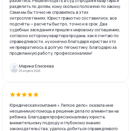
разойтись. Решили подать в суд о продаже квартиры и
разделить по долям, кому сколько положено по закону.
Сами мы бы точно не справились в этих
хитросплетениях. Юрист грамотно составил иск, все
подсчёты — расчеты быстро, точно и в срок. Два
судебных заседания и пришли к мировому соглашению,
согласно которому квартира продана, как я считаю по
справедливости, ну конечно благодаря юристам это
не превратилось в долгую тягомотину. Благодарю за
проделанную работу, профессионализм!
Марина Елисеева
23 апреля 2026
Юридическая компания » Легкое дело» оказала мне
неоценимую помощь в решении дела по алиментам на
ребенка. Благодаря профессионализму юриста,
внимательному подходу и глубокому знанию
законодательства, удалось добиться справедливого