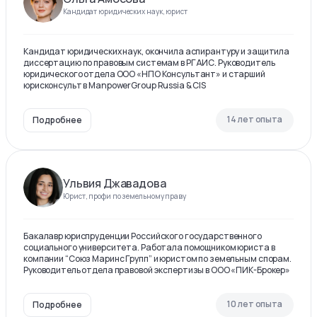
Кандидат юридических наук, юрист
Кандидат юридических наук, окончила аспирантуру и защитила
диссертацию по правовым системам в РГАИС. Руководитель
юридического отдела ООО «НПО Консультант» и старший
юрисконсульт в ManpowerGroup Russia & CIS
14 лет опыта
Подробнее
Ульвия Джавадова
Юрист, профи по земельному праву
Бакалавр юриспруденции Российского государственного
социального университета. Работала помощником юриста в
компании “Союз Маринс Групп” и юристом по земельным спорам.
Руководитель отдела правовой экспертизы в ООО «ПИК-Брокер»
10 лет опыта
Подробнее