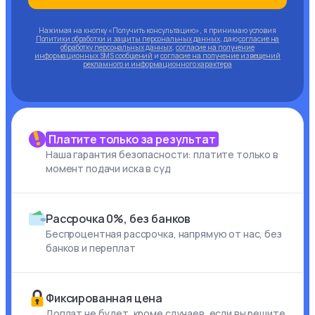
Нажимая на кнопку «Получить консультацию», я принимаю условия
Политики обработки и защиты персональных данных
, даю
согласие на
обработку персональных данных
,
согласие на получение
информационных SMS сообщений
и
согласие на получение извещений
рекламного и информационного характера
Платите только за результат
Наша гарантия безопасности: платите только в
момент подачи иска в суд
Рассрочка 0%, без банков
Беспроцентная рассрочка, напрямую от нас, без
банков и переплат
Фиксированная цена
Доплат не будет, кроме случаев, если вы решите