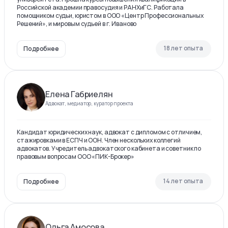
Российской академии правосудия и РАНХиГС. Работала
помощником судьи, юристом в ООО «Центр Профессиональных
Решений», и мировым судьей в г. Иваново
18 лет опыта
Подробнее
Елена Габриелян
Адвокат, медиатор, куратор проекта
Кандидат юридических наук, адвокат с дипломом с отличием,
стажировками в ЕСПЧ и ООН. Член нескольких коллегий
адвокатов. Учредитель адвокатского кабинета и советник по
правовым вопросам ООО «ПИК-Брокер»
14 лет опыта
Подробнее
Ольга Амосова