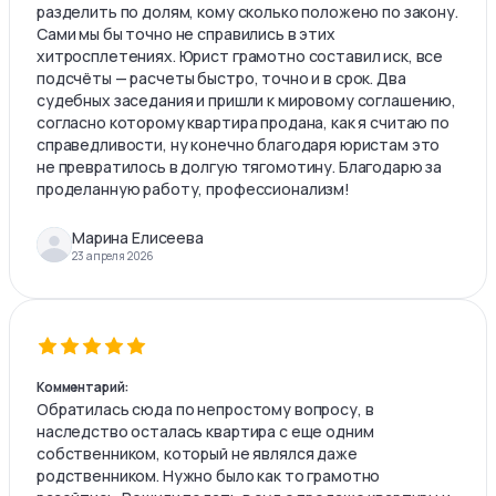
разделить по долям, кому сколько положено по закону.
Сами мы бы точно не справились в этих
хитросплетениях. Юрист грамотно составил иск, все
подсчёты — расчеты быстро, точно и в срок. Два
судебных заседания и пришли к мировому соглашению,
согласно которому квартира продана, как я считаю по
справедливости, ну конечно благодаря юристам это
не превратилось в долгую тягомотину. Благодарю за
проделанную работу, профессионализм!
Марина Елисеева
23 апреля 2026
Комментарий:
Обратилась сюда по непростому вопросу, в
наследство осталась квартира с еще одним
собственником, который не являлся даже
родственником. Нужно было как то грамотно