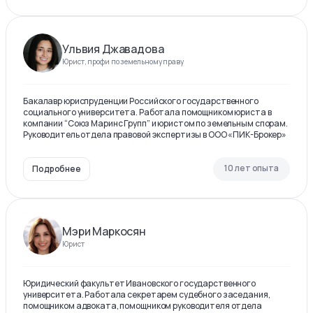
Ульвия Джавадова
Юрист, профи по земельному праву
Бакалавр юриспруденции Российского государственного
социального университета. Работала помощником юриста в
компании “Союз Маринс Групп” и юристом по земельным спорам.
Руководитель отдела правовой экспертизы в ООО «ПИК-Брокер»
10 лет опыта
Подробнее
Мэри Маркосян
Юрист
Юридический факультет Ивановского государственного
университета. Работала секретарем судебного заседания,
помощником адвоката, помощником руководителя отдела