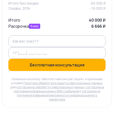
Итого без скидки
50 000
₽
Скидка, 20%
-
10 000
₽
Итого
40 000
₽
Рассрочка
6 666
₽
6
мес
Бесплатная консультация
Нажимая на кнопку «Бесплатная консультация», я принимаю
условия
Политики обработки и защиты персональных данных
,
даю
согласие на обработку персональных данных
,
согласие на
получение информационных SMS сообщений
и
согласие на
получение извещений рекламного и информационного
характера