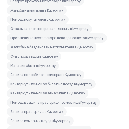
Возврат бракованного товара в Кумертау
Жалоба на магазин в Кумертау
Помощь покупателей в Кумертау
Отказываются возвращать деньги в Кумертау
Претензия возврат товара ненадлежащего в Кумертау
Жалоба на бездействие исполнителя в Кумертау
Суд с продавцом в Кумертау
Магазин обман в Кумертау
Защита потребительских прав в Кумертау
Как вернуть деньги за билет на поезд в Кумертау
Как вернуть деньги за авиабилет в Кумертау
Помощь в защита прав юридических лиц в Кумертау
Защита прав юр лиц в Кумертау
Защита компании в суде в Кумертау