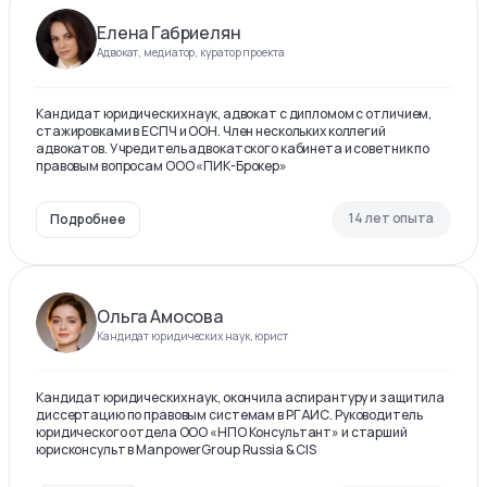
Елена Габриелян
Адвокат, медиатор, куратор проекта
Кандидат юридических наук, адвокат с дипломом с отличием,
стажировками в ЕСПЧ и ООН. Член нескольких коллегий
адвокатов. Учредитель адвокатского кабинета и советник по
правовым вопросам ООО «ПИК-Брокер»
14 лет опыта
Подробнее
Ольга Амосова
Кандидат юридических наук, юрист
Кандидат юридических наук, окончила аспирантуру и защитила
диссертацию по правовым системам в РГАИС. Руководитель
юридического отдела ООО «НПО Консультант» и старший
юрисконсульт в ManpowerGroup Russia & CIS