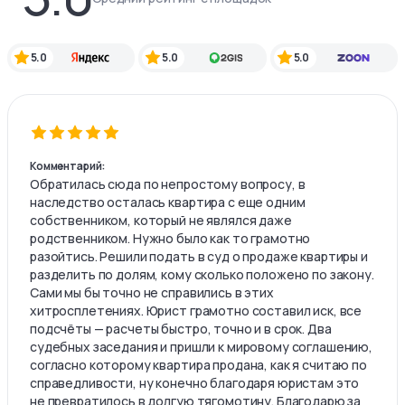
5.0
5.0
5.0
Комментарий:
Обратилась сюда по непростому вопросу, в
наследство осталась квартира с еще одним
собственником, который не являлся даже
родственником. Нужно было как то грамотно
разойтись. Решили подать в суд о продаже квартиры и
разделить по долям, кому сколько положено по закону.
Сами мы бы точно не справились в этих
хитросплетениях. Юрист грамотно составил иск, все
подсчёты — расчеты быстро, точно и в срок. Два
судебных заседания и пришли к мировому соглашению,
согласно которому квартира продана, как я считаю по
справедливости, ну конечно благодаря юристам это
не превратилось в долгую тягомотину. Благодарю за