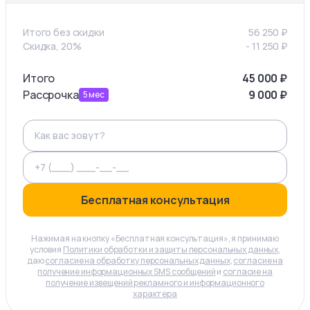
Итого без скидки
56 250
₽
Скидка, 20%
-
11 250
₽
Итого
45 000
₽
Рассрочка
9 000
₽
5
мес
Бесплатная консультация
Нажимая на кнопку «Бесплатная консультация», я принимаю
условия
Политики обработки и защиты персональных данных
,
даю
согласие на обработку персональных данных
,
согласие на
получение информационных SMS сообщений
и
согласие на
получение извещений рекламного и информационного
характера