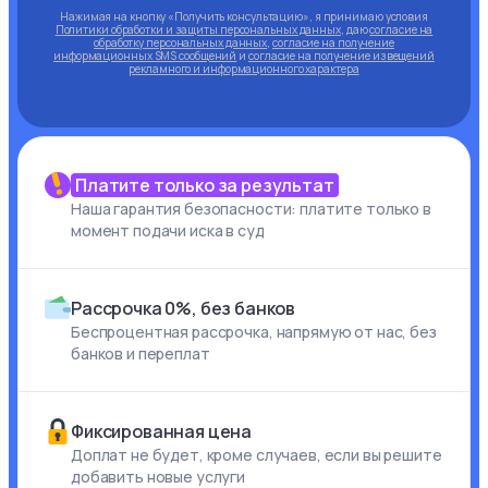
Нажимая на кнопку «Получить консультацию», я принимаю условия
Политики обработки и защиты персональных данных
, даю
согласие на
обработку персональных данных
,
согласие на получение
информационных SMS сообщений
и
согласие на получение извещений
рекламного и информационного характера
Платите только за результат
Наша гарантия безопасности: платите только в
момент подачи иска в суд
Рассрочка 0%, без банков
Беспроцентная рассрочка, напрямую от нас, без
банков и переплат
Фиксированная цена
Доплат не будет, кроме случаев, если вы решите
добавить новые услуги