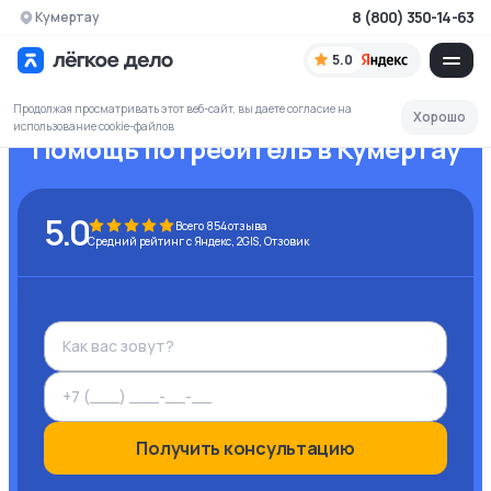
8 (800) 350-14-63
Кумертау
5.0
Продолжая просматривать этот веб-сайт, вы даете согласие на
Хорошо
использование cookie-файлов
Помощь потребитель
в Кумертау
5.0
Всего
854
отзыва
Средний рейтинг с Яндекс, 2GIS, Отзовик
Получить консультацию