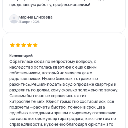
проделанную работу, профессионализм!
Марина Елисеева
23 апреля 2026
Комментарий:
Обратилась сюда по непростому вопросу, в
наследство осталась квартира с еще одним
собственником, который не являлся даже
родственником. Нужно было как то грамотно
разойтись. Решили подать в суд о продаже квартиры и
разделить по долям, кому сколько положено по закону.
Сами мы бы точно не справились в этих
хитросплетениях. Юрист грамотно составил иск, все
подсчёты — расчеты быстро, точно и в срок. Два
судебных заседания и пришли к мировому соглашению,
согласно которому квартира продана, как я считаю по
справедливости, ну конечно благодаря юристам это