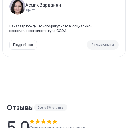
Асмик Варданян
Юрист
Бакалавр юридического факультета, социально-
экономического института ССЭИ.
4 года опыта
Подробнее
Отзывы
Всего
854
отзыва
5.0
Средний рейтинг с площадок