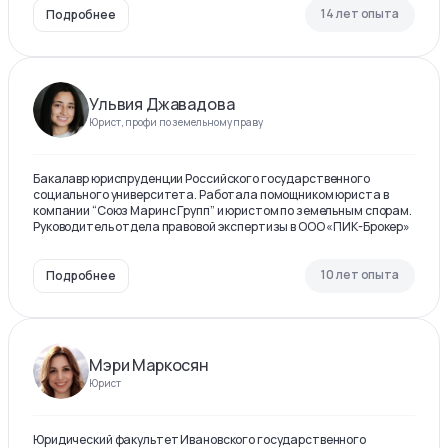
14 лет опыта
Подробнее
Ульвия Джавадова
Юрист, профи по земельному праву
Бакалавр юриспруденции Российского государственного
социального университета. Работала помощником юриста в
компании “Союз Маринс Групп” и юристом по земельным спорам.
Руководитель отдела правовой экспертизы в ООО «ПИК-Брокер»
10 лет опыта
Подробнее
Мэри Маркосян
Юрист
Юридический факультет Ивановского государственного